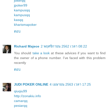
jokerqq
jpoker99
kampusqq
kampusqq
kasqq
kharismapoker
ตอบ
Richard Majece
2 พฤศจิกายน 2562 เวลา 08:22
You should
take a look
at these advices if you want to find
the owner of a phone number. I've faced with this problem
recently
ตอบ
JUDI POKER ONLINE
4 เมษายน 2563 เวลา 17:25
qiuqiu99
http://zonakiu.info
camarqq
pesiarqq