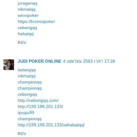
juraganqq
nikmatqq
winnipoker
https://kronospoker
cebangqq
hebatqq
ตอบ
JUDI POKER ONLINE
4 เมษายน 2563 เวลา 17:26
ladangqq
nikmatqq
championqq
championqq
cebongqq
http://cebongqq.com/
http://199.188.201.133/
qiuqiu99
championqq
http://199.188.201.133/sahabatqq/
ตอบ