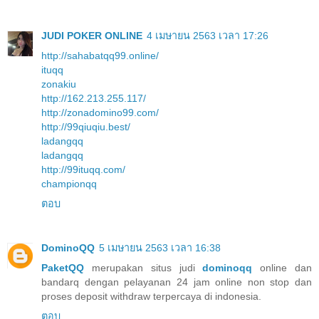
JUDI POKER ONLINE
4 เมษายน 2563 เวลา 17:26
http://sahabatqq99.online/
ituqq
zonakiu
http://162.213.255.117/
http://zonadomino99.com/
http://99qiuqiu.best/
ladangqq
ladangqq
http://99ituqq.com/
championqq
ตอบ
DominoQQ
5 เมษายน 2563 เวลา 16:38
PaketQQ
merupakan situs judi
dominoqq
online dan
bandarq dengan pelayanan 24 jam online non stop dan
proses deposit withdraw terpercaya di indonesia.
ตอบ