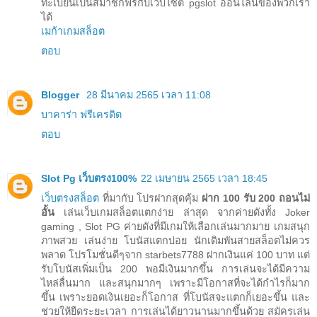
ทะเบียนเป็นสมาชิกฟรีกับเว็บไซต์ pgslot ออนไลน์ของพวกเรา
ได้
เมก้าเกมสล็อต
ตอบ
Blogger
28 มีนาคม 2565 เวลา 11:08
บาคาร่า ฟรีเครดิต
ตอบ
Slot Pg เว็บตรง100%
22 เมษายน 2565 เวลา 18:45
เว็บตรงสล็อต
ที่มากับ โปรฝากสุดคุ้ม
ฝาก 100 รับ 200 ถอนไม่
อั้น
เล่นเว็บเกมสล็อตแตกง่าย ล่าสุด จากค่ายดังทั้ง Joker
gaming , Slot PG ค่ายดังที่มีเกมให้เลือกเล่นมากมาย เกมสนุก
ภาพสวย เล่นง่าย โบนัสแตกบ่อย นักเดิมพันสายสล็อตไม่ควร
พลาด โปรโมชั่นดีๆจาก starbets7788 ฝากเงินแค่ 100 บาท แต่
รับโบนัสเพิ่มเป็น 200 พอมีเงินมากขึ้น การเล่นจะได้มีความ
ไหล่ลื่นมาก และสนุกมากๆ เพราะมีโอกาสที่จะได้กำไรก็มาก
ขึ้น เพราะยอดเงินเยอะก็โอกาส ที่โบนัสจะแตกก็เยอะขึ้น และ
ช่วยให้ยืดระยะเวลา การเล่นได้ยาวนานมากขึ้นด้วย สมัครเล่น