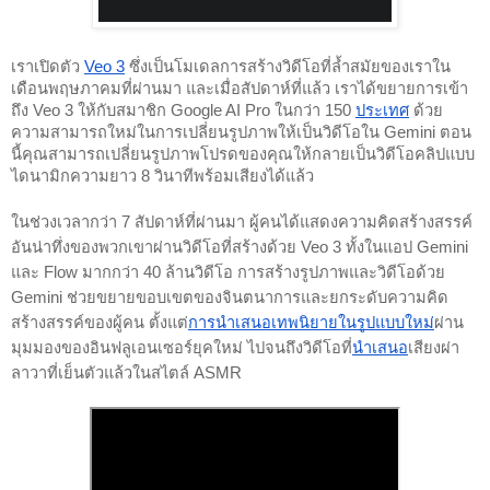
เราเปิดตัว
Veo 3
ซึ่งเป็นโมเดลการสร้างวิดีโอที่ล้ำสมัยของเราใน
เดือนพฤษภาคมที่ผ่านมา และเมื่อสัปดาห์ที่แล้ว เราได้ขยายการเข้า
ถึง Veo 3 ให้กับสมาชิก Google AI Pro ในกว่า 150
ประเทศ
ด้วย
ความสามารถใหม่ในการเปลี่ยนรูปภาพให้เป็นวิดีโอใน Gemini ตอน
นี้คุณสามารถเปลี่ยนรูปภาพโปรดของคุณให้กลายเป็นวิดีโอคลิปแบบ
ไดนามิกความยาว 8 วินาทีพร้อมเสียงได้แล้ว
ในช่วงเวลากว่า 7 สัปดาห์ที่ผ่านมา ผู้คนได้แสดงความคิดสร้างสรรค์
อันน่าทึ่งของพวกเขาผ่านวิดีโอที่สร้างด้วย Veo 3 ทั้งในแอป Gemini
และ Flow มากกว่า 40 ล้านวิดีโอ การสร้างรูปภาพและวิดีโอด้วย
Gemini ช่วยขยายขอบเขตของจินตนาการและยกระดับความคิด
สร้างสรรค์ของผู้คน ตั้งแต่
การนำเสนอเทพนิยายในรูปแบบใหม่
ผ่าน
มุมมองของอินฟลูเอนเซอร์ยุคใหม่ ไปจนถึงวิดีโอที่
นำเสนอ
เสียงผ่า
ลาวาที่เย็นตัวแล้วในสไตล์ ASMR