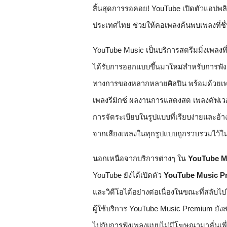
สิ้นสุดการรอคอย! YouTube เปิดตัวแอปพลิเ
ประเทศไทย ช่วยให้คอเพลงค้นพบเพลงที่ชื
YouTube Music เป็นบริการสตรีมมิ่งเพลงท
ได้รับการออกแบบขึ้นมาใหม่สำหรับการฟั
ทางการของหลากหลายศิลปิน พร้อมด้วยเพ
เพลงรีมิกซ์ ผลงานการแสดงสด เพลงคัฟเวอร์ 
การจัดระเบียบในรูปแบบที่เรียบง่ายและอ้า
จากเสียงเพลงในทุกรูปแบบถูกรวบรวมไว้ในท
นอกเหนือจากบริการต่างๆ ใน 
YouTube M
YouTube ยังได้เปิดตัว 
YouTube Music P
และวิดีโอได้อย่างต่อเนื่องในขณะที่สลับไ
ผู้ใช้บริการ YouTube Music Premium ยั
ไปกับการฟังเพลงแบบไม่มีโฆษณามาคั่นเพื่