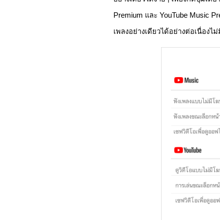
Premium และ YouTube Music Pre
เพลงอย่างเดียวได้อย่างต่อเนื่องไม่