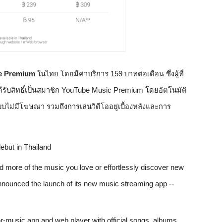
e Premium
 ในไทย โดยมีค่าบริการ 159 บาทต่อเดือน ซึ่งผู้ที่
รับสิทธิ์เป็นสมาชิก YouTube Music Premium โดยอัตโนมัติ 
ไม่มีโฆษณา รวมถึงการเล่นวิดีโออยู่เบื้องหลังและการ
but in Thailand
d more of the music you love or effortlessly discover new 
favorites -- it’s all here! YouTube today announced the launch of its new music streaming app -- 
or-music app and web player
 with official songs, albums, 