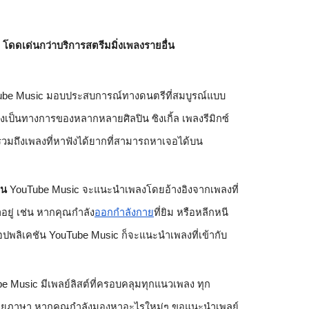
โดดเด่นกว่าบริการสตรีมมิ่งเพลงรายอื่น 
ube Music มอบประสบการณ์ทางดนตรีที่สมบูรณ์แบบ
างเป็นทางการของหลากหลายศิลปิน ซิงเกิ้ล เพลงรีมิกซ์ 
มถึงเพลงที่หาฟังได้ยากที่สามารถหาเจอได้บน 
คน
 YouTube Music จะแนะนำเพลงโดยอ้างอิงจากเพลงที่
ทำอยู่ เช่น หากคุณกำลัง
ออกกำลังกาย
ที่ยิม หรือหลีกหนี
อปพลิเคชัน YouTube Music ก็จะแนะนำเพลงที่เข้ากับ
e Music มีเพลย์ลิสต์ที่ครอบคลุมทุกแนวเพลง ทุก
ายภาษา หากคุณกำลังมองหาอะไรใหม่ๆ ขอแนะนำเพลย์