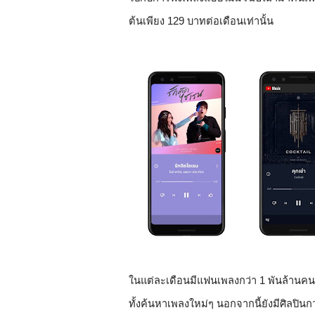
ต้นเพียง 129 บาทต่อเดือนเท่านั้น
ในแต่ละเดือนมีแฟนเพลงกว่า 1 พันล้านคน
ทั้งค้นหาเพลงใหม่ๆ นอกจากนี้ยังมีศิลปิ