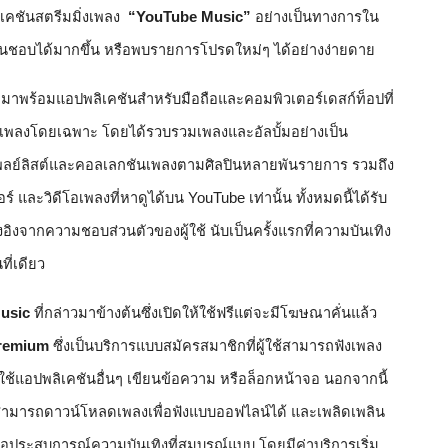
คชันสตรีมมิ่งเพลง  
“YouTube Music”
 อย่างเป็นทางการใน
่นชอบได้มากขึ้น หรือพบรายการโปรดใหม่ๆ ได้อย่างง่ายดาย 
ี่มาพร้อมแอปพลิเคชันสำหรับมือถือและคอมพิวเตอร์เดสก์ท็อปที่
งเพลงโดยเฉพาะ โดยได้รวบรวมเพลงและอัลบั้มอย่างเป็น
ลย์ลิสต์และคอลเลกชันเพลงตามศิลปินหลายพันรายการ รวมถึง
และวิดีโอเพลงที่หาดูได้บน YouTube เท่านั้น ทั้งหมดนี้ได้รับ
งอิงจากความชอบส่วนตัวของผู้ใช้ นับเป็นครั้งแรกที่ความบันเทิง
ี่เดียว
usic 
ที่กล่าวมาข้างต้นซึ่งเปิดให้ใช้ฟรีแต่จะมีโฆษณาคั่นแล้ว 
remium 
ซึ่งเป็นบริการแบบสมัครสมาชิกที่ผู้ใช้สามารถฟังเพลง
ปใช้แอปพลิเคชันอื่นๆ เขียนข้อความ หรือล็อกหน้าจอ นอกจากนี้
งสามารถดาวน์โหลดเพลงเพื่อฟังแบบออฟไลน์ได้ และเพลิดเพลิน
อประสบการณ์ความบันเทิงที่สมบูรณ์แบบ โดยมีค่าบริการเริ่ม