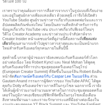
วิดีโอที่ 100 ไป
เราทราบว่าคุณต้องการการสื่อสารจากเราในรูปแบบที่เรียบง่าย
และอยู่ในศูนย์กลางเพียงแห่งเดียว ด้วยเหตุนี้ เราจึงได้เปิดตัว 
YouTube Studio ศูนย์รวมข่าวสารเกี่ยวกับแพลตฟอร์มและการ
อัปเดตผลิตภัณฑ์แห่งใหม่ โดยเป็นสถานที่หลักสำหรับการรับ
ข้อมูลเกี่ยวกับ YouTube เช่น ประกาศเกี่ยวกับฟีเจอร์ใหม่ๆ 
วิดีโอ Creator Academy และข่าวด่วนประจำสัปดาห์จาก 
Creator Insider หน้าแดชบอร์ดที่ดูง่ายนี้คือสถานที่
เพียงแห่ง
เดียว
ที่คุณสามารถเข้าไปดูข่าวสารล่าสุดและจะเป็นหน้าแรก
ใหม่สำหรับครีเอเตอร์ทุกคนภายในสิ้นปีนี้
สุดท้ายนี้ บรรดาผู้นำของเรายังคงพบปะกับครีเอเตอร์ทั่วโลก
อย่างต่อเนื่อง โดย Robert Kyncl และ Neal Mohan ได้พูดคุ
ยกับครีเอเตอร์ที่การประชุมสุดยอดครีเอเตอร์ในยุโรป 
(European Creator Summit) ที่จัดขึ้นในเบอร์ลิน Robert ยังเดิน
หน้าจัด
สัมภาษณ์ครีเอเตอร์กับ Caspar Lee ในเบอร์ลิน
 ส่วน 
Gautam Anand กรรมการผู้จัดการของ YouTube APAC ได้พูด
คุยกับ Dotty ครีเอเตอร์ชาวเกาหลีในกรุงโซล 
นอกจากนี้ เรายัง
ได้เห็นผู้เข้าร่วมงานจำนวนมหาศาลในการประชุมสุดยอดครีเอ
เตอร์ในภูมิภาคเอเชียขแปซิฟิกที่จัดขึ้นในกรุงโซลเมื่อเดือน
สิงหาคมที่ผ่านมา และเราจะรักษากระแสที่มีอย่างต่อเนื่องใน
งานประชุมสุดยอด YT Black Summit และ YouTube FanFest 