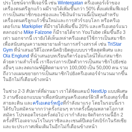
ประโยชน์จากฟีเจอร์นี้ เช่น 
Wintergatan
 ครีเอเตอร์เจ้าของ
เครื่องดนตรีลูกแก้ว ผมีรายได้เพิ่มขึ้นกว่า 50% ตั้งแต่เพิ่มฟีเจอร์
การเป็นสมาชิกของช่องและใช้เงินจำนวนนี้เป็นทุนสำหรับ
เครื่องดนตรีลูกแก้วชิ้นใหม่และการทัวร์รอบโลก หรือครีเอ
เตอร์เกม
Markiplier
 ที่มีรายได้เพิ่มขึ้น 20% และครีเอเตอร์แนว
ตลกอย่าง 
Mike Falzone
 ก็มีรายได้จาก YouTube เพิ่มขึ้นถึง 3 
เท่า นอกจากนี้ เรายังได้เห็นเหล่าครีเอเตอร์ใช้การเป็นสมาชิก
เพื่อสนับสนุนความพยายามด้านการสร้างสรรค์ เช่น 
TriStar 
Gym
 ที่นำเสนอวิดีโอเทคนิคยิวยิตสูแบบบราซิลสุดพิเศษ และ 
Ola Englund
 ที่นำเสนอบทเรียนกีตาร์ออนไลน์ให้แก่สมาชิก 
ด้วยความสำเร็จนี้ เราจึงเร่งการเปิดตัวการเป็นสมาชิกไปยังช่อ
งอื่นๆ และลดเกณฑ์ผู้ติดตามจาก 100,000 เป็น 50,000 คน รวม
ถึงวางแผนขยายการเป็นสมาชิกไปยังครีเอเตอร์จำนวนมากขึ้น
ในอีกไม่กี่เดือนข้างหน้า
ในช่วง 2-3 สัปดาห์ที่ผ่านมา เราได้จัดแคมป์ 
NextUp
 แบบพิเศษ 
3 งานซึ่งออกแบบมาเพื่อสนับสนุนครีเอเตอร์ผิวสี ครีเอเตอร์เชื้อ
สายละติน และ
ครีเอเตอร์หญิง
ที่กำลังมาแรง โดยในรอบนี้เรา
ได้รับใบสมัครมากกว่าครั้งก่อนๆ หากครั้งนี้คุณพลาดโอกาส
สมัคร โปรดอดใจรอครั้งต่อไป เรากำลังจะจัดกิจกรรมนี้อีก 2 
ครั้งที่รีโอเดจาเนโรในบราซิลและเซนต์ปีเตอร์สเบิร์กในรัสเซีย 
และจะประกาศเพิ่มเติมในอีกไม่กี่เดือนข้างหน้า