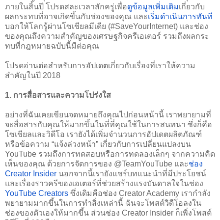
ภายในสิ้นปี โปรดสละเวลาสักครู่เพื่อ
ดูข้อมูลเพิ่มเติม
เกี่ยวกับ
ผลกระทบที่อาจเกิดขึ้นกับช่องของคุณ และ
เริ่มดำเนินการทันที
บอกให้โลกรู้ผ่านโซเชียลมีเดีย (#SaveYourInternet) และช่อง
ของคุณถึงความสำคัญของเศรษฐกิจครีเอเตอร์ รวมถึงผลกระ
ทบที่กฎหมายฉบับนี้มีต่อคุณ
โปรดอ่านต่อสำหรับการอัปเดตเกี่ยวกับเรื่องที่เราให้ความ
สำคัญในปี 2018 
1. การสื่อสารและความโปร่งใส
อย่างที่ฉันเคยเขียนจดหมายถึงคุณไปก่อนหน้านี้ เราพยายามที่
จะสื่อสารกับคุณให้มากขึ้นในที่ที่คุณใช้ในการสนทนา ซึ่งก็คือ
โซเชียลและวิดีโอ เรายังได้เพิ่มจำนวนการอัปเดตผลิตภัณฑ์
หรือข้อความ “แจ้งล่วงหน้า” เกี่ยวกับการเปลี่ยนแปลงบน 
YouTube รวมถึงการทดสอบหรือการทดลองเล็กๆ จากความคิด
เห็นของคุณ ด้วยการจัดการของ @TeamYouTube และ
ช่อง 
Creator Insider
 นอกจากนี้เรายังแชร์บทแนะนำที่มีประโยชน์
และเรื่องราวครีของเอเตอร์ที่ช่วยสร้างแรงบันดาลใจในช่อง 
YouTube Creators
 ซึ่งเดิมคือช่อง Creator Academy เรากำลัง
พยายามมากขึ้นในการทำสิ่งเหล่านี้ ฉันจะโพสต์วิดีโอลงใน
ช่องของตัวเองให้มากขึ้น ส่วนช่อง Creator Insider ก็เพิ่งโพสต์