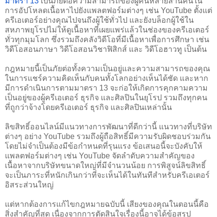
มาตรา 13
 เป็นภัยต่อความสามารถของผู้คนหลายล้านคนใน
การอัปโหลดเนื้อหาไปยังแพลตฟอร์มต่างๆ เช่น YouTube ตั้งแต่
ครีเอเตอร์อย่างคุณไปจนถึงผู้ใช้ทั่วไป และยังบล็อกผู้ใช้ใน
สหภาพยุโรปไม่ให้ดูเนื้อหาที่เผยแพร่แล้วในช่องของครีเอเตอร์
ทั่วทุกมุมโลก ซึ่งรวมถึงคลังวิดีโอที่มีเนื้อหาเพื่อการศึกษา เช่น 
วิดีโอสอนภาษา วิดีโอสอนวิชาฟิสิกส์ และ วิดีโอฮาวทู เป็นต้น
กฎหมายนี้เป็นภัยต่อทั้งความเป็นอยู่และความสามารถของคุณ
ในการแชร์ความคิดเห็นกับคนทั้งโลกอย่างเห็นได้ชัด และหาก
มีการดำเนินการตามมาตรา 13 จะก่อให้เกิดการคุกคามความ
เป็นอยู่ของผู้ครีเอเตอร์ ธุรกิจ และศิลปินในยุโรป รวมถึงทุกคน
ที่ถูกว่าจ้างโดยครีเอเตอร์ ธุรกิจ และศิลปินเหล่านั้น
ลิขสิทธิ์ออนไลน์มีแนวทางการพัฒนาที่ดีกว่านี้ แนวทางที่บริษัท
ต่างๆ อย่าง YouTube รวมถึงผู้ถือสิทธิ์มีความรับผิดชอบร่วมกัน 
โดยไม่จำเป็นต้องมีข้อกำหนดที่รุนแรง ข้อเสนอนี้จะบังคับให้
แพลตฟอร์มต่างๆ เช่น YouTube จัดลำดับความสำคัญของ
เนื้อหาจากบริษัทขนาดใหญ่ที่มีจำนวนน้อย การพิสูจน์ลิขสิทธิ์
จะเป็นภาระที่หนักเกินกว่าที่จะเห็นได้ในทันทีสำหรับครีเอเตอร์
อิสระส่วนใหญ่
แต่หากต้องการแก้ไขกฎหมายฉบับนี้ เสียงของคุณในตอนนี้คือ
สิ่งสำคัญที่สุด เนื่องจากการตัดสินใจเรื่องนี้อาจได้ข้อสรุป