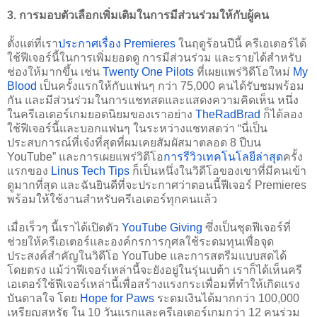
3. 
การมอบตัวเลือกเพิ่มเติมในการมีส่วนร่วมให้กับผู้คน
ตั้งแต่ที่เรา
ประกาศเรื่อง Premieres
 ในฤดูร้อนปีนี้ ครีเอเตอร์ได้
ใช้ฟีเจอร์นี้ในการเพิ่มยอดดู การมีส่วนร่วม และรายได้สำหรับ
ช่องให้มากขึ้น เช่น 
Twenty One Pilots
 ที่เผยแพร่วิดีโอใหม่ 
My 
Blood
 เป็นครั้งแรกให้กับแฟนๆ กว่า 75,000 คนได้รับชมพร้อม
กัน และมีส่วนร่วมในการแชทสดและแสดงความคิดเห็น หนึ่ง
ในครีเอเตอร์เกมยอดนิยมของเราอย่าง 
TheRadBrad
 ก็ได้ลอง
ใช้ฟีเจอร์นี้และบอกแฟนๆ ในระหว่างแชทสดว่า “นี่เป็น
ประสบการณ์ที่เจ๋งที่สุดที่ผมเคยสัมผัสมาตลอด 8 ปีบน 
YouTube” และการเผยแพร่วิดีโอ
การรีวิวเทคโนโลยีล่าสุด
ครั้ง
แรกของ 
Linus Tech Tips
 ก็เป็นหนึ่งในวิดีโอของเขาที่มีคนเข้า
ดูมากที่สุด และฉันยินดีที่จะประกาศว่าตอนนี้ฟีเจอร์ Premieres 
พร้อมให้ใช้งานสำหรับครีเอเตอร์ทุกคนแล้ว
เมื่อเร็วๆ นี้เราได้เปิดตัว 
YouTube Giving
 ซึ่งเป็นชุดฟีเจอร์ที่
ช่วยให้ครีเอเตอร์และองค์กรการกุศลใช้ระดมทุนเพื่อจุด
ประสงค์สำคัญในวิดีโอ YouTube และการสตรีมแบบสดได้
โดยตรง แม้ว่าฟีเจอร์เหล่านี้จะยังอยู่ในรุ่นเบต้า เราก็ได้เห็นครี
เอเตอร์ใช้ฟีเจอร์เหล่านี้เพื่อสร้างแรงกระเพื่อมที่ทำให้เกิดแรง
บันดาลใจ โดย 
Hope for Paws
 ระดมเงินได้มากกว่า 100,000 
เหรียญสหรัฐ ใน 10 วันแรกและครีเอเตอร์เกมกว่า 12 คนร่วม