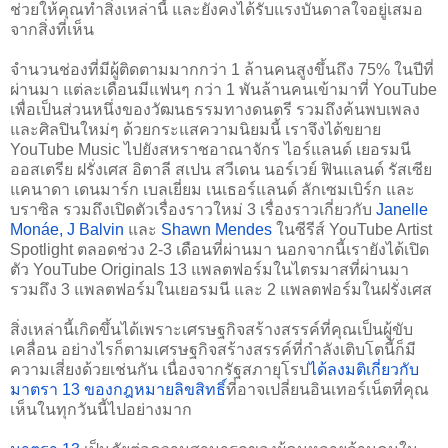
ช่วยให้คุณทำสิ่งเหล่านี้ และยังคงได้รับแรงบันดาลใจอยู่เสมอ
จากสิ่งที่เห็น
จำนวนช่องที่มีผู้ติดตามมากกว่า 1 ล้านคนสูงขึ้นถึง 75% ในปีที่
ผ่านมา แต่ละเดือนมีแฟนๆ กว่า 1 พันล้านคนเข้ามาที่ YouTube 
เพื่อเป็นส่วนหนึ่งของวัฒนธรรมทางดนตรี รวมถึงค้นพบเพลง
และศิลปินใหม่ๆ ด้วยกระแสความนิยมนี้ เราจึงได้ขยาย 
YouTube Music ไปยังสหราชอาณาจักร ไอร์แลนด์ เยอรมนี 
ออสเตรีย ฝรั่งเศส อิตาลี สเปน สวีเดน นอร์เวย์ ฟินแลนด์ รัสเซีย 
แคนาดา เดนมาร์ก เบลเยี่ยม เนเธอร์แลนด์ ลักเซมเบิร์ก และ 
บราซิล รวมถึงเปิดตัวเรื่องราวใหม่ 3 เรื่องราวเกี่ยวกับ 
Janelle 
Monáe
, 
J Balvin
 และ 
Shawn Mendes
 ในซีรีส์ YouTube Artist 
Spotlight ตลอดช่วง 2-3 เดือนที่ผ่านมา นอกจากนี้เรายังได้เปิด
ตัว YouTube Originals 13 แพลตฟอร์มในไตรมาสที่ผ่านมา 
รวมถึง 3 แพลตฟอร์มในเยอรมนี และ 2 แพลตฟอร์มในฝรั่งเศส
สิ่งเหล่านี้เกิดขึ้นได้เพราะเศรษฐกิจสร้างสรรค์ที่คุณเป็นผู้ขับ
เคลื่อน อย่างไรก็ตามเศรษฐกิจสร้างสรรค์ที่กำลังเติบโตนี้ก็มี
ความเสี่ยงด้วยเช่นกัน เนื่องจากรัฐสภายุโรป
ได้ลงมติเกี่ยวกับ
มาตรา 13 ของกฎหมายลิขสิทธิ์
ที่อาจเปลี่ยนอินเทอร์เน็ตที่คุณ
เห็นในทุกวันนี้ไปอย่างมาก