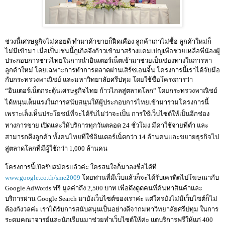
ช่วงนี้เศรษฐกิจไม่ค่อยดี ทำมาค้าขายก็ฝืดเคือง ลูกค้าเก่าไม่ซื้อ ลูกค้าใหม่ก็
ไม่มีเข้ามา เมื่อเป็นเช่นนี้กูเกิลจึงก้าวเข้ามาสร้างแคมเปญเพื่อช่วยเหลือพี่น้องผู้
ประกอบการชาวไทยในการนำอินเตอร์เน็ตเข้ามาช่วยเป็นช่องทางในการหา
ลูกค้าใหม่ โดยเฉพาะการทำการตลาดผ่านเสิร์ซเอนจิ้น โครงการนี้เราได้จับมือ
กับกระทรวงพาณิชย์ และมหาวิทยาลัยศรีปทุม โดยใช้ชื่อโครงการว่า
“
อินเตอร์เน็ตกระตุ้นเศรษฐกิจไทย ก้าวไกลสู่ตลาดโลก
”
โดยกระทรวงพาณิชย์
ได้หนุนเต็มแรงในการสนับสนุนให้ผู้ประกอบการไทยเข้ามาร่วมโครงการนี้
เพราะเล็งเห็นประโยชน์ที่จะได้รับไม่ว่าจะเป็น การใช้เว็บไซต์ให้เป็นอีกช่อง
ทางการขาย เปิดและ
ให้บริการทุกวันตลอด
24
ชั่วโมง มีค่าใช้จ่ายที่ต่ำ และ
สามารถดึงลูกค้า ทั้งคนไทยที่ใช้อินเตอร์เน็ตกว่า 14 ล้านคนและขยายธุรกิจไป
สู่ตลาดโลกที่มีผู้ใช้กว่า
1,000
ล้านคน
โครงการนี้เปิดรับสมัครแล้วค่ะ ใครสนใจก็มาลงชื่อได้ที่
www.google.co.th/sme2009
โดยท่านที่มีเว็บแล้วก็จะได้รับเครดิตไปโฆษณากับ
Google AdWords
ฟรี มูลค่าถึง
2,500
บาท เพื่อดึงดูดคนที่ค้นหาสินค้าและ
บริการผ่าน Google Search มายังเว็บไซต์ของเราค่ะ แต่ใครยังไม่มีเว็บไซต์ก็ไม่
ต้องกังวลค่ะ เราได้รับการสนับสนุนเป็นอย่างดีจากมหาวิทยาลัยศรีปทุม ในการ
ระดมคณาจารย์และนักเรียนมาช่วยทำเว็บไซต์ให้ค่ะ แต่บริการฟรีให้แก่
400