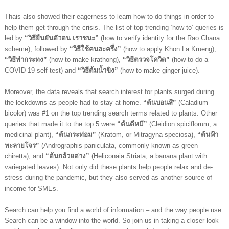
Thais also showed their eagerness to learn how to do things in order to 
help them get through the crisis. The list of top trending ‘how to’ queries is 
led by 
“วิธียืนยันตัวตน เราชนะ”
 (how to verify identity for the Rao Chana 
scheme), followed by 
“วิธีใช้คนละครึ่ง” 
(how to apply Khon La Krueng), 
“วิธีทำกระทง” 
(how to make krathong), 
“วิธีตรวจโควิด”
 (how to do a 
COVID-19 self-test) and 
“วิธีต้มน้ำขิง”
 (how to make ginger juice).
Moreover, the data reveals that search interest for plants surged during 
the lockdowns as people had to stay at home. 
“ต้นบอนสี”
 (Caladium 
bicolor) was #1 on the top trending search terms related to plants. Other 
queries that made it to the top 5 were 
“ต้นดีหมี”
 (Cleidion spiciflorum, a 
medicinal plant), 
“ต้นกระท่อม”
 (Kratom, or Mitragyna speciosa), 
“ต้นฟ้า
ทะลายโจร”
 (Andrographis paniculata, commonly known as green 
chiretta), and 
“ต้นกล้วยด่าง”
 (Heliconaia Striata, a banana plant with 
variegated leaves). Not only did these plants help people relax and de-
stress during the pandemic, but they also served as another source of 
income for SMEs.
Search can help you find a world of information – and the way people use 
Search can be a window into the world. So join us in taking a closer look 