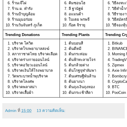
ร้่านเจ๊ไฝ
คิมซอนโฮ
วิธีลงทะเ
ร้าน ผ. ทำรัง 
ลี ฐานัฐพ์ 
วิธีทำน้
ร้านป้าบุญล้อม
อแมนด้า 
วิธีรายง
ร้านมุมอร่อย
ใบเตย พรพจี 
วิธีสมัคร
ร้านวันจันทร์ ภูเก็ต 
ก๊อต จิรายุ
วิธีจองหุ้
Trending Donations
Trending Plants
Trending Cr
บริจาค โควิด
ต้นบอนสี
Bitkub
บริจาคโรงพยาบาลสงฆ์
ต้นดีหมี
BINANC
สภากาชาดไทย บริจาคเลือด
ต้นกระท่อม
Morning 
บริจาคร่างกายออนไลน์
ต้นฟ้าทะลายโจร
TradingV
บริจาคอวัยวะออนไลน์
ต้นกล้วยด่าง
Zipmex
บริจาคเงินให้โรงพยาบาล
ต้นโกฐจุฬาลัมพา
Axie Infin
วัดพระบาทน้ำพุบริจาค
ต้นเศรษฐีพันล้าน
Bombcry
บริจาคโลงศพ
ต้นยางนา
CryptoCa
บริจาคพลาสม่า
ต้นถุงเงินถุงทอง
BTC
บริจาคเสื้อผ้า
ต้นกระเช้าสีดา
PooCoin
Admin
ที่
15:00
13 ความคิดเห็น: