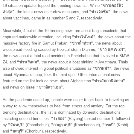
19 situation update, topped the trending news list. While 
“ข่าวเคอร์ฟิว
ล่าสุด”
, the latest news on curfew measures, and
 “ข่าววัคซีน”
, the news 
about vaccines, came in as number 5 and 7, respectively.
Meanwhile, 4 out of the 10 trending news are about tragic incidents that 
captured nationwide attention, including 
“ข่าวไฟไหม้”
, the news about the 
massive factory fire in Samut Prakan, 
“ข่าวน้ำท่วม”
, the news about 
widespread flooding caused by tropical storm Dianmu,
 “ข่าว BMW Z4”
, 
the news about a fatal road accident in Phetchabun that involved a BMW 
Z4, and 
“ข่าวเรือล่ม”
, the news about a boat sinking in Ayutthaya. Thais 
also showed interest in global political situations as 
“ข่าวพม่า”
, the news 
about Myanmar's coup,
took the third spot. Other international news 
featured on the list include news about Afghanistan 
“ข่าวอัฟกานิสถาน”
and news on Israel 
“ข่าวอิสราเอล”
.
As the pandemic eased up, people were eager to get back to traveling as 
a way to allow themselves to heal from stress and anxiety. For the top 
trending destinations, the list is dominated by domestic destinations 
including second-tier cities. 
“ระยอง” 
(Rayong) ranked number 1, followed 
by 
“จันทบุรี” 
(Chanthaburi), 
“กาญจนบุรี” 
(Kanchanaburi), 
“กระบี่”
 (Krabi) 
and 
“ชลบุรี” 
(Chonburi), respectively. 