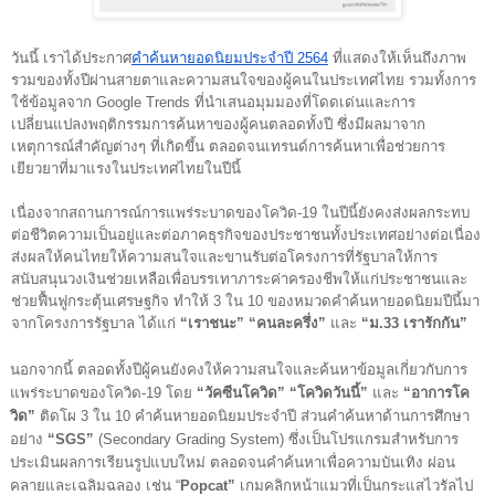
วันนี้ เราได้ประกาศ
คำค้นหายอดนิยมประจำปี 2564
 ที่แสดงให้เห็นถึงภาพ
รวมของทั้งปีผ่านสายตาและความสนใจของผู้คนในประเทศไทย รวมทั้งการ
ใช้ข้อมูลจาก Google Trends ที่นำเสนอมุมมองที่โดดเด่นและการ
เปลี่ยนแปลงพฤติกรรมการค้นหาของผู้คนตลอดทั้งปี ซึ่งมีผลมาจาก
เหตุการณ์สำคัญต่างๆ ที่เกิดขึ้น ตลอดจนเทรนด์การค้นหาเพื่อช่วยการ
เยียวยาที่มาแรงในประเทศไทยในปีนี้
เนื่องจากสถานการณ์การแพร่ระบาดของโควิด-19 ในปีนี้ยังคงส่งผลกระทบ
ต่อชีวิตความเป็นอยู่และต่อภาคธุรกิจของประชาชนทั้งประเทศอย่างต่อเนื่อง 
ส่งผลให้คนไทยให้ความสนใจและขานรับต่อโครงการที่รัฐบาลให้การ
สนับสนุนวงเงินช่วยเหลือเพื่อบรรเทาภาระค่าครองชีพให้แก่ประชาชนและ
ช่วยฟื้นฟูกระตุ้นเศรษฐกิจ ทำให้ 3 ใน 10 ของหมวดคำค้นหายอดนิยมปีนี้มา
จากโครงการรัฐบาล ได้แก่
 “เราชนะ” “คนละครึ่ง”
 และ 
“ม.33 เรารักกัน”
นอกจากนี้ ตลอดทั้งปีผู้คนยังคงให้ความสนใจและค้นหาข้อมูลเกี่ยวกับการ
แพร่ระบาดของโควิด-19 โดย 
“วัคซีนโควิด” “โควิดวันนี้”
 และ 
“อาการโค
วิด”
 ติดโผ 3 ใน 10 คำค้นหายอดนิยมประจำปี ส่วนคำค้นหาด้านการศึกษา
อย่าง 
“SGS”
 (Secondary Grading System) ซึ่งเป็นโปรแกรมสำหรับการ
ประเมินผลการเรียนรูปแบบใหม่ ตลอดจนคำค้นหาเพื่อความบันเทิง ผ่อน
คลายและเฉลิมฉลอง เช่น “
Popcat” 
เกมคลิกหน้าแมวที่เป็นกระแสไวรัลไป