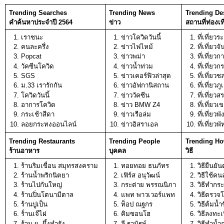
Trending Searches
Trending News
Trending Des
คำค้นหาประจำปี 2564
ข่าว
สถานที่ท่องเที
เราชนะ 
ข่าวโควิดวันนี้
ที่เที่ยว
คนละครึ่ง 
ข่าวไฟไหม้
ที่เที่ยวจั
Popcat
ข่าวพม่า
ที่เที่ยวก
วัคซีนโควิด
ข่าวน้ำท่วม
ที่เที่ยวกร
SGS
ข่าวเคอร์ฟิวล่าสุด
ที่เที่ยวชล
ม.33 เรารักกัน
ข่าวอัฟกานิสถาน
ที่เที่ยวภู
โควิดวันนี้ 
ข่าววัคซีน
ที่เที่ยวสร
อาการโควิด
ข่าว BMW Z4
ที่เที่ยว
กระเช้าสีดา
ข่าวเรือล่ม
ที่เที่ยวพ
ลอยกระทงออนไลน์ 
ข่าวอิสราเอล
ที่เที่ยวพั
Trending Restaurants
Trending People
Trending Ho
ร้านอาหาร 
บุคคล 
วิธี
ร้านริมเขื่อน สมุทรสงคราม 
ทอยทอย ธนภัทร 
วิธียืนยั
ร้านน้ำพริกนิตยา
เฟิร์ส อนุวัฒน์ 
วิธีใช้คน
ร้านไปกันใหญ่ 
กระต่าย พรรณนิภา 
วิธีทำกร
ร้านปิ่นโตนามีตาล 
แพท พาวเวอร์แพท
วิธีตรวจ
ร้านปูเป็น 
ท็อป ณฐกร
วิธีต้มน้ำ
ร้่านเจ๊ไฝ
คิมซอนโฮ
วิธีลงทะเ
ร้าน ผ. ผึ้งทำรัง
ลี ฐานัฐพ์ 
วิธีทำน้