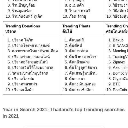
ร้านป้าบุญล้อม
อแมนด้า 
วิธีรายง
ร้านมุมอร่อย
ใบเตย พรพจี 
วิธีสมัคร
ร้านวันจันทร์ ภูเก็ต 
ก๊อต จิรายุ
วิธีจองหุ้
Trending Donations
Trending Plants
Trending Cr
บริจาค
ต้นไม้ 
คริปโตเคอร์
บริจาค โควิด
ต้นบอนสี
Bitkub
บริจาคโรงพยาบาลสงฆ์
ต้นดีหมี
BINANC
สภากาชาดไทย บริจาคเลือด
ต้นกระท่อม
Morning 
บริจาคร่างกายออนไลน์
ต้นฟ้าทะลายโจร
TradingV
บริจาคอวัยวะออนไลน์
ต้นกล้วยด่าง
Zipmex
บริจาคเงินให้โรงพยาบาล
ต้นโกฐจุฬาลัมพา
Axie Infin
วัดพระบาทน้ำพุบริจาค
ต้นเศรษฐีพันล้าน
Bombcry
บริจาคโลงศพ
ต้นยางนา
CryptoCa
บริจาคพลาสม่า
ต้นถุงเงินถุงทอง
BTC
บริจาคเสื้อผ้า
ต้นกระเช้าสีดา
PooCoin
Year in Search 2021: Thailand’s top trending searches 
in 2021