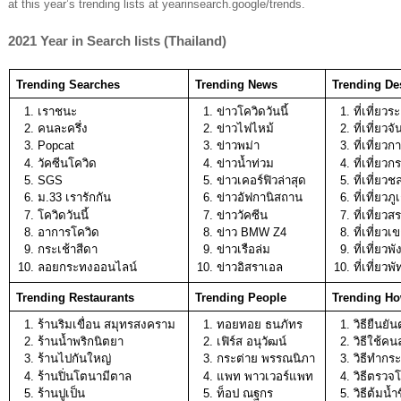
at this year’s trending lists at yearinsearch.google/trends. 
2021 Year in Search lists (Thailand) 
Trending Searches
Trending News
Trending Des
เราชนะ 
ข่าวโควิดวันนี้
ที่เที่ยว
คนละครึ่ง 
ข่าวไฟไหม้
ที่เที่ยวจั
Popcat
ข่าวพม่า
ที่เที่ยวก
วัคซีนโควิด
ข่าวน้ำท่วม
ที่เที่ยวกร
SGS
ข่าวเคอร์ฟิวล่าสุด
ที่เที่ยวชล
ม.33 เรารักกัน
ข่าวอัฟกานิสถาน
ที่เที่ยวภู
โควิดวันนี้ 
ข่าววัคซีน
ที่เที่ยวสร
อาการโควิด
ข่าว BMW Z4
ที่เที่ยว
กระเช้าสีดา
ข่าวเรือล่ม
ที่เที่ยวพ
ลอยกระทงออนไลน์ 
ข่าวอิสราเอล
ที่เที่ยวพั
Trending Restaurants
Trending People
Trending Ho
ร้านริมเขื่อน สมุทรสงคราม 
ทอยทอย ธนภัทร 
วิธียืนยั
ร้านน้ำพริกนิตยา
เฟิร์ส อนุวัฒน์ 
วิธีใช้คน
ร้านไปกันใหญ่ 
กระต่าย พรรณนิภา 
วิธีทำกร
ร้านปิ่นโตนามีตาล 
แพท พาวเวอร์แพท
วิธีตรวจ
ร้านปูเป็น 
ท็อป ณฐกร
วิธีต้มน้ำ