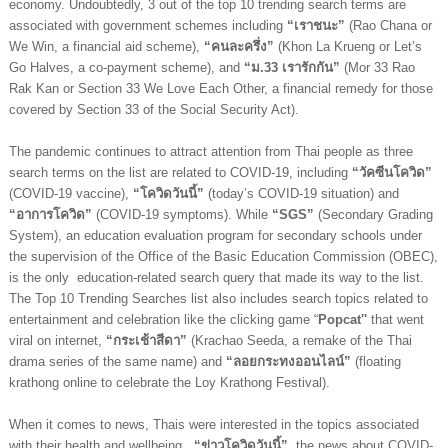
economy. Undoubtedly, 3 out of the top 10 trending search terms are 
associated with government schemes including 
“เราชนะ”
 (Rao Chana or 
We Win, a financial aid scheme), 
“คนละครึ่ง”
 (Khon La Krueng or Let’s 
Go Halves, a co-payment scheme), and 
“ม.33 เรารักกัน” 
(Mor 33 Rao 
Rak Kan or Section 33 We Love Each Other, a financial remedy for those 
covered by Section 33 of the Social Security Act).
The pandemic continues to attract attention from Thai people as three 
search terms on the list are related to COVID-19, including 
“วัคซีนโควิด” 
(COVID-19 vaccine), 
“โควิดวันนี้”
 (today’s COVID-19 situation) and 
“อาการโควิด” 
(COVID-19 symptoms). While 
“SGS” 
(Secondary Grading 
System), an education evaluation program for secondary schools under 
the supervision of the Office of the Basic Education Commission (OBEC), 
is the only  education-related search query that made its way to the list. 
The Top 10 Trending Searches list also includes search topics related to 
entertainment and celebration like the clicking game “
Popcat'' 
that went 
viral on internet,
 “กระเช้าสีดา”
 (Krachao Seeda, a remake of the Thai 
drama series of the same name) and 
“ลอยกระทงออนไลน์” 
(floating 
krathong online to celebrate the Loy Krathong Festival).
When it comes to news, Thais were interested in the topics associated 
with their health and wellbeing.  
“ข่าวโควิดวันนี้”
, the news about COVID-