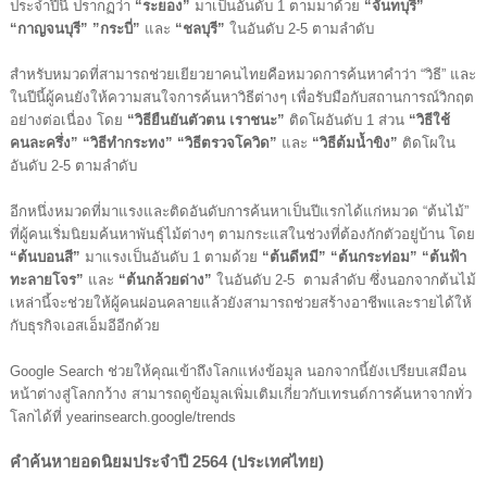
ประจำปีนี้ ปรากฏว่า 
“ระยอง” 
มาเป็นอันดับ 1 ตามมาด้วย 
“จันทบุรี” 
“กาญจนบุรี” ”กระบี่”
 และ 
“ชลบุรี”
 ในอันดับ 2-5 ตามลำดับ
สำหรับหมวดที่สามารถช่วยเยียวยาคนไทยคือหมวดการค้นหาคำว่า “วิธี” และ
ในปีนี้ผู้คนยังให้ความสนใจการค้นหาวิธีต่างๆ เพื่อรับมือกับสถานการณ์วิกฤต
อย่างต่อเนื่อง โดย 
“วิธียืนยันตัวตน เราชนะ”
 ติดโผอันดับ 1 ส่วน 
“วิธีใช้
คนละครึ่ง” “วิธีทำกระทง” “วิธีตรวจโควิด”
 และ 
“วิธีต้มน้ำขิง”
 ติดโผใน
อันดับ 2-5 ตามลำดับ
อีกหนึ่งหมวดที่มาแรงและติดอันดับการค้นหาเป็นปีแรกได้แก่หมวด “ต้นไม้” 
ที่ผู้คนเริ่มนิยมค้นหาพันธุ์ไม้ต่างๆ ตามกระแสในช่วงที่ต้องกักตัวอยู่บ้าน โดย 
“ต้นบอนสี”
 มาแรงเป็นอันดับ 1 ตามด้วย 
“ต้นดีหมี” “ต้นกระท่อม” “ต้นฟ้า
ทะลายโจร”
 และ
 “ต้นกล้วยด่าง”
 ในอันดับ 2-5  ตามลำดับ ซึ่งนอกจากต้นไม้
เหล่านี้จะช่วยให้ผู้คนผ่อนคลายแล้วยังสามารถช่วยสร้างอาชีพและรายได้ให้
กับธุรกิจเอสเอ็มอีอีกด้วย
Google Search ช่วยให้คุณเข้าถึงโลกแห่งข้อมูล นอกจากนี้ยังเปรียบเสมือน
หน้าต่างสู่โลกกว้าง สามารถดูข้อมูลเพิ่มเติมเกี่ยวกับเทรนด์การค้นหาจากทั่ว
โลกได้ที่ yearinsearch.google/trends
คำค้นหายอดนิยมประจำปี 2564 (ประเทศไทย)