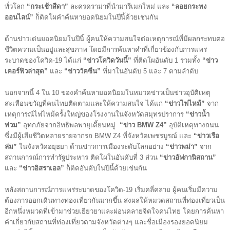
ทั่วโลก 
“กระเช้าสีดา” 
ละครดราม่าที่นำมารีเมกใหม่ และ 
“ลอยกระทง
ออนไลน์” 
ก็ติดโผคำค้นหายอดนิยมในปีนี้ด้วยเช่นกัน
ด้านข่าวเด่นยอดนิยมในปีนี้ ผู้คนให้ความสนใจต่อเหตุการณ์ที่มีผลกระทบต่อ
ชีวิตความเป็นอยู่และสุขภาพ โดยมีการค้นหาคำที่เกี่ยวข้องกับการแพร่
ระบาดของโควิด-19 ได้แก่ 
“ข่าวโควิดวันนี้”
 ที่ติดโผอันดับ 1 รวมทั้ง 
“ข่าว
เคอร์ฟิวล่าสุด” 
และ 
“ข่าววัคซีน”
 ที่มาในอันดับ 5 และ 7 ตามลำดับ
นอกจากนี้ 4 ใน 10 ของคำค้นหายอดนิยมในหมวดข่าวเป็นข่าวอุบัติเหตุ
สะเทือนขวัญที่คนไทยติดตามและให้ความสนใจ ได้แก่ 
“ข่าวไฟไหม้” 
จาก
เหตุการณ์ไฟไหม้ครั้งใหญ่ของโรงงานในจังหวัดสมุทรปราการ
 “ข่าวน้ำ
ท่วม” 
อุทกภัยจากอิทธิพลพายุเตี้ยนหมู่
  “ข่าว BMW Z4”
 อุบัติเหตุทางถนน
ซึ่งมีผู้เสียชีวิตหลายรายจากรถ BMW Z4 ที่จังหวัดเพชรบูรณ์ และ 
“ข่าวเรือ
ล่ม”
 ในจังหวัดอยุธยา ด้านข่าวการเมืองระดับโลกอย่าง 
“ข่าวพม่า” 
จาก
สถานการณ์การทำรัฐประหาร
ติดโผในอันดับที่ 3 ส่วน 
“ข่าวอัฟกานิสถาน”
และ 
“ข่าวอิสราเอล”
 ก็ติดอันดับในปีนี้ด้วยเช่นกัน
หลังสถานการณ์การแพร่ระบาดของโควิด-19 เริ่มคลี่คลาย ผู้คนเริ่มมีความ
ต้องการออกเดินทางท่องเที่ยวกันมากขึ้น ส่งผลให้หมวดสถานที่ท่องเที่ยวเป็น
อีกหนึ่งหมวดที่เข้ามาช่วยเยียวยาและผ่อนคลายจิตใจคนไทย โดยการค้นหา
คำเกี่ยวกับสถานที่ท่องเที่ยวตามจังหวัดต่างๆ และชื่อเมืองรองยอดนิยม