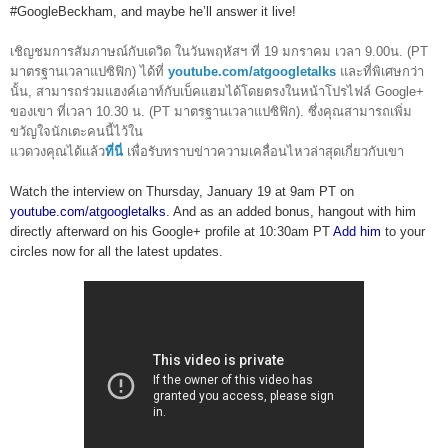
#GoogleBeckham, and maybe he’ll answer it live! 
เชิญชมการสัมภาษณ์กับเดวิด ในวันพฤหัสฯ ที่ 19 มกราคม เวลา 9.00น. (PT 
มาตรฐานเวลาแปซิฟิก) ได้ที่ 
youtube.com/atgoogletalks
และที่พิเศษกว่า
นั้น, สามารถร่วมแฮงค์เอาท์กับเบ็คแฮมได้โดยตรงในหน้าโปรไฟล์ Google+ 
ของเขา ที่เวลา 10.30 น. (PT มาตรฐานเวลาแปซิฟิก). ซึ่งคุณสามารถเพิ่ม
ขวัญใจนักเตะคนนี้ไว้ใน
แวดวงคุณได้เเล้ว
ที่นี่
เพื่อรับทราบข่าวความเคลื่อนไหวล่าสุดเกี่ยวกับเขา
Watch the interview on Thursday, January 19 at 9am PT on 
youtube.com/atgoogletalks
. And as an added bonus, hangout with him 
directly afterward on his Google+ profile at 10:30am PT 
Add him
 to your 
circles now for all the latest updates. 