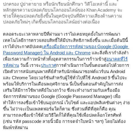
ปกครอง ปู่ย่าตายาย หรือนักเรียนนักศึกษา วิดีโอเหล่านี้ และ
หลักสูตรความปลอดภัยบนโลกออนไลน์ของ Khan Academy จะ
ช่วยให้คุณปลอดภัยยิ่งขึ้นในยุคปัจจุบันที่มีความเสี่ยงด้านความ
ปลอดภัยใหม่ๆ เกิดขึ้นบนโลกออนไลน์อย่างต่อเนื่อง 
ตลอดระยะเวลาหลายปีที่ผ่านมา เราไม่เคยหยุดยั้งในการพัฒนา
เทคโนโลยีการตรวจสอบสิทธิ์ให้มีประสิทธิภาพยิ่งขึ้น และเมื่อต้นปีนี้ 
เราได้ประกาศอัปเดต
เครื่องมือจัดการรหัสผ่านของ Google (Google 
Password Manager) ใน Android และ Chrome
 และสิ่งที่เรากำลังทำ
เพื่อเร่งความก้าวหน้าทั่วทั้งอุตสาหกรรมในการก้าวเข้าสู่
อนาคตที่ไร้
รหัสผ่าน
 วันนี้ เราจะ
ประกาศ
การดำเนินการในขั้นตอนต่อไปด้วยการ
เปิดตัวการสนับสนุนพาสคีย์สำหรับนักพัฒนาซอฟต์แวร์บน Android 
และ Chrome โดยเวอร์ชันสำหรับผู้ใช้ทั่วไปที่ใช้ Android 9 ขึ้นไปจะ
พร้อมให้บริการในเดือนพฤศจิกายน นี่เป็นขั้นตอนสำคัญในการส่ง
เสริมให้มีการใช้พาสคีย์ในวงกว้าง ซึ่งจะทำงานร่วมกับเครื่องมือ
จัดการรหัสผ่านของ Google (Google Password Manager) เพื่อ
ทำให้การลงชื่อเข้าใช้บนอุปกรณ์ เว็บไซต์ และแอปพลิเคชันต่างๆ ง่าย
ขึ้น ไม่ว่าจะเป็นแพลตฟอร์มใดก็ตาม ซึ่งส่วนที่ดีที่สุดก็คือ คุณ
สามารถลงชื่อเข้าใช้ด้วยวิธีใดก็ได้ที่คุณใช้เพื่อปลดล็อกโทรศัพท์ 
(เช่น รหัส passcode ลายนิ้วมือ การจดจำใบหน้า ฯลฯ) โดยไม่ต้อง
พิมพ์รหัสผ่าน