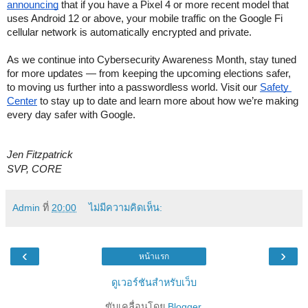
announcing
 that if you have a Pixel 4 or more recent model that 
uses Android 12 or above, your mobile traffic on the Google Fi 
cellular network is automatically encrypted and private. 
As we continue into Cybersecurity Awareness Month, stay tuned 
for more updates — from keeping the upcoming elections safer, 
to moving us further into a passwordless world. 
Visit our 
Safety 
Center
 to stay up to date and learn more about how we’re making 
every day safer with Google. 
Jen Fitzpatrick 
SVP, CORE
Admin
ที่
20:00
ไม่มีความคิดเห็น:
‹
›
หน้าแรก
ดูเวอร์ชันสำหรับเว็บ
ขับเคลื่อนโดย
Blogger
.