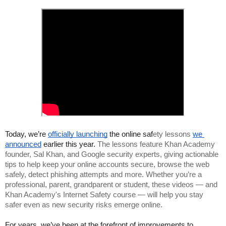
Today, we’re 
officially launching
 the online saf
ety 
essons
we 
l
announced
 earlier this year. 
The lessons feature Khan Academy 
founder, Sal Khan, and Google security experts, giving actionable 
tips to help keep your online accounts secure, browse the web 
safely, detect phishing attempts and more. Whether you’re a 
professional, parent
grandparen
 or student, these videos — and 
, 
t
Khan Academy's Internet Safety course — will help you stay 
safer even as new security risks emerge online.
For years, we’ve been at the forefront of improvements to 