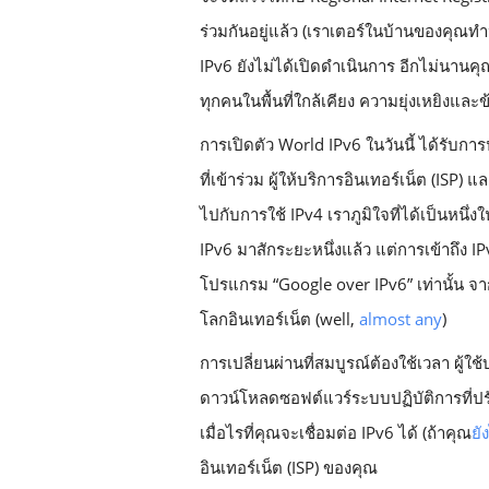
ร่วมกันอยู่แล้ว (เราเตอร์ในบ้านของคุณทำห
IPv6 ยังไม่ได้เปิดดำเนินการ อีกไม่นานค
ทุกคนในพื้นที่ใกล้เคียง ความยุ่งเหยิงและข
การเปิดตัว World IPv6 ในวันนี้ ได้รับ
ที่เข้าร่วม ผู้ให้บริการอินเทอร์เน็ต (ISP)
ไปกับการใช้ IPv4 เราภูมิใจที่ได้เป็นหนึ่งใน
IPv6 มาสักระยะหนึ่งแล้ว แต่การเข้าถึง IP
โปรแกรม “Google over IPv6” เท่านั้น จา
โลกอินเทอร์เน็ต (well, 
almost any
)   
การเปลี่ยนผ่านที่สมบูรณ์ต้องใช้เวลา ผู้
ดาวน์โหลดซอฟต์แวร์ระบบปฏิบัติการที่ปรั
เมื่อไรที่คุณจะเชื่อมต่อ IPv6 ได้ (ถ้าคุณ
ยั
อินเทอร์เน็ต (ISP) ของคุณ