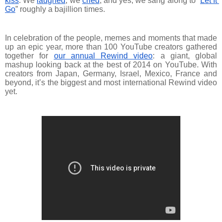
kiss
. We
laughed
, we
cried
, and yes, we sang along to “
Let It 
Go
” roughly a bajillion times.
In celebration of the people, memes and moments that made 
up an epic year, more than 100 YouTube creators gathered 
together for
our annual Rewind video
: a giant, global 
mashup looking back at the best of 2014 on YouTube. With 
creators from Japan, Germany, Israel, Mexico, France and 
beyond, it’s the biggest and most international Rewind video 
yet.