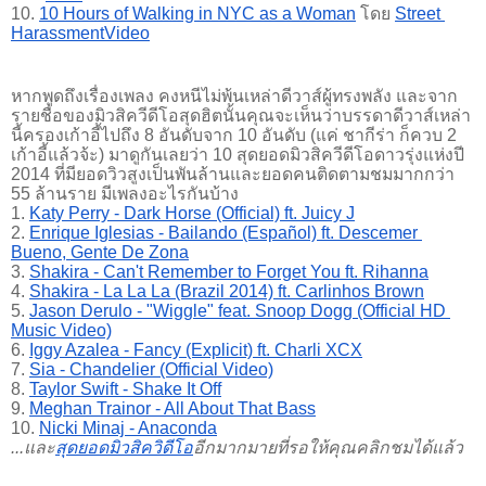
10.
10 Hours of Walking in NYC as a Woman
 โดย
Street 
HarassmentVideo
หากพูดถึงเรื่องเพลง คงหนีไม่พ้นเหล่าดีวาส์ผู้ทรงพลัง และจาก
รายชื่อของมิวสิควีดีโอสุดฮิตนั้นคุณจะเห็นว่าบรรดาดีวาส์เหล่า
นี้ครองเก้าอี้ไปถึง 8 อันดับจาก 10 อันดับ (แค่ ชากีร่า ก็ควบ 2 
เก้าอี้แล้วจ้ะ) มาดูกันเลยว่า 10 สุดยอดมิวสิควีดีโอดาวรุ่งแห่งปี 
2014 ที่มียอดวิวสูงเป็นพันล้านและยอดคนติดตามชมมากกว่า 
55 ล้านราย มีเพลงอะไรกันบ้าง
1.
Katy Perry - Dark Horse (Official) ft. Juicy J
2.
Enrique Iglesias - Bailando (Español) ft. Descemer 
Bueno, Gente De Zona
3.
Shakira - Can't Remember to Forget You ft. Rihanna
4.
Shakira - La La La (Brazil 2014) ft. Carlinhos Brown
5.
Jason Derulo - "Wiggle" feat. Snoop Dogg (Official HD 
Music Video)
6.
Iggy Azalea - Fancy (Explicit) ft. Charli XCX
7.
Sia - Chandelier (Official Video)
8.
Taylor Swift - Shake It Off
9.
Meghan Trainor - All About That Bass
10.
Nicki Minaj - Anaconda
...และ
สุดยอดมิวสิควิดีโอ
อีกมากมายที่รอให้คุณคลิกชมได้แล้ว