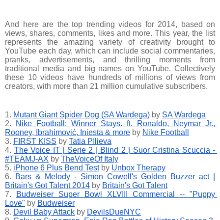
And here are the top trending videos for 2014, based on 
views, shares, comments, likes and more. This year, the list 
represents the amazing variety of creativity brought to 
YouTube each day, which can include social commentaries, 
pranks, advertisements, and thrilling moments from 
traditional media and big names on YouTube. Collectively 
these 10 videos have hundreds of millions of views from 
creators, with more than 21 million cumulative subscribers.
1.
Mutant Giant Spider Dog (SA Wardega)
 by
SA Wardega
2.
Nike Football: Winner Stays. ft. Ronaldo, Neymar Jr., 
Rooney, Ibrahimović, Iniesta & more
 by
Nike Football
3.
FIRST KISS
 by
Tatia PIlieva
4.
The Voice IT | Serie 2 | Blind 2 | Suor Cristina Scuccia - 
#TEAMJ-AX
 by
TheVoiceOf Italy
5.
iPhone 6 Plus Bend Test
 by
Unbox Therapy
6.
Bars & Melody - Simon Cowell's Golden Buzzer act | 
Britain's Got Talent 2014
 by
Britain's Got Talent
7.
Budweiser Super Bowl XLVIII Commercial -- "Puppy 
Love"
 by
Budweiser
8.
Devil Baby Attack
 by
DevilsDueNYC