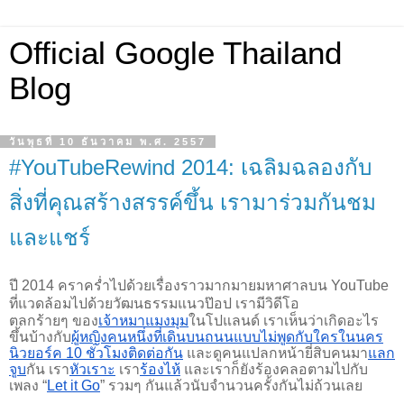
Official Google Thailand
Blog
วันพุธที่ 10 ธันวาคม พ.ศ. 2557
#YouTubeRewind 2014: เฉลิมฉลองกับ
สิ่งที่คุณสร้างสรรค์ขึ้น เรามาร่วมกันชม
และแชร์
ปี 2014 คราคร่ำไปด้วยเรื่องราวมากมายมหาศาลบน YouTube 
ที่แวดล้อมไปด้วยวัฒนธรรมแนวป๊อป เรามีวิดีโอ
ตลกร้ายๆ ของ
เจ้าหมาแมงมุม
ในโปแลนด์ เราเห็นว่าเกิดอะไร
ขึ้นบ้างกับ
ผู้หญิงคนหนึ่งที่เดินบนถนนแบบไม่พูดกับใครในนคร
นิวยอร์ค 10 ชั่วโมงติดต่อกัน
 และดูคนแปลกหน้ายี่สิบคนมา
แลก
จูบ
กัน เรา
หัวเราะ
 เรา
ร้องไห้
 และเราก็ยังร้องคลอตามไปกับ
เพลง “
Let it Go
” รวมๆ กันแล้วนับจำนวนครั้งกันไม่ถ้วนเลย