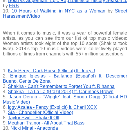
9.
Goku vs Superman. Epic Rap Battles of History Season 3.
by
ERB
10.
10 Hours of Walking in NYC as a Woman
 by
Street 
HarassmentVideo
When it comes to music, it was a year of powerful female 
artists, as you can see from our list of top music videos: 
Women artists took eight of the top 10 spots (Shakira took 
two!). 2014's top 10 music videos were collectively played 
billions of times from channels with 55+ million subscribers.
1.
Katy Perry - Dark Horse (Official) ft. Juicy J
2.
Enrique Iglesias - Bailando (Español) ft. Descemer 
Bueno, Gente De Zona
3.
Shakira - Can't Remember to Forget You ft. Rihanna
4.
Shakira - La La La (Brazil 2014) ft. Carlinhos Brown
5.
Jason Derulo - "Wiggle" feat. Snoop Dogg (Official HD 
Music Video)
6.
Iggy Azalea - Fancy (Explicit) ft. Charli XCX
7.
Sia - Chandelier (Official Video)
8.
Taylor Swift - Shake It Off
9.
Meghan Trainor - All About That Bass
10.
Nicki Minaj - Anaconda