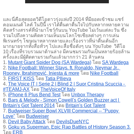
และนี่คือสุดยอดวิดีโอดาวรุ่งแห่งปี 2014 ที่มียอดเข้าชม แชร์ 
คอมเมนต์ ไลค์ ในปีนี้ เราได้ตื่นตาตื่นใจไปกับหลากหลายความ
คิดสร้างสรรค์ที่นำมาโชว์กันบน YouTube ไม่เว้นแต่ละวัน ซึ่ง
รวมไปถึงความคิดความเห็นบนโลกโซเชียลต่างๆ การเล่น
พิเรนทร์ๆ โฆษณาหลากหลายและเรื่องราวที่น่าตื่นเต้นอีก
มากมายจากทั้งสื่อทั่วๆ ไปและสื่อชื่อดังๆ บน YouTube  วิดีโอ 
10 เรื่องที่รวบรวมมาด้านล่าง มีคนชมรวมกันเป็นหลายร้อยล้าน
ครั้งและมีผู้ติดตามรวมกันเเล้วมากกว่า 21 ล้านคน 
1.
Mutant Giant Spider Dog (SA Wardega)
 โดย
SA Wardega
2.
Nike Football: Winner Stays. ft. Ronaldo, Neymar Jr., 
Rooney, Ibrahimović, Iniesta & more
 โดย
Nike Football
3.
FIRST KISS
 โดย
Tatia PIlieva
4.
The Voice IT | Serie 2 | Blind 2 | Suor Cristina Scuccia - 
#TEAMJ-AX
 โดย
TheVoiceOf Italy
5.
iPhone 6 Plus Bend Test
 โดย
Unbox Therapy
6.
Bars & Melody - Simon Cowell's Golden Buzzer act | 
Britain's Got Talent 2014
 โดย
Britain's Got Talent
7.
Budweiser Super Bowl XLVIII Commercial -- "Puppy 
Love"
 โดย
Budweiser
8.
Devil Baby Attack
 โดย
DevilsDueNYC
9.
Goku vs Superman. Epic Rap Battles of History Season 3.
โดย
ERB