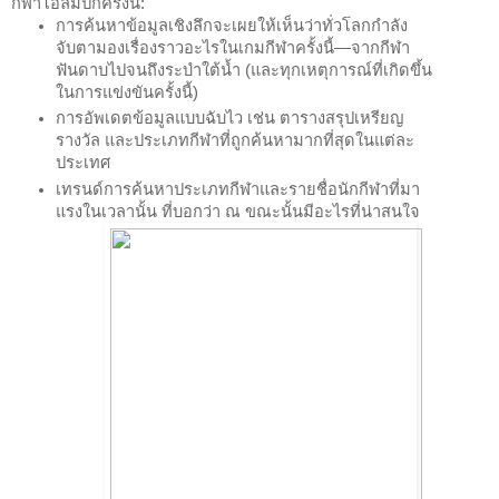
กีฬาโอลิมปิกครั้งนี้:
การค้นหาข้อมูลเชิงลึกจะเผยให้เห็นว่าทั่วโลกกำลัง
จับตามองเรื่องราวอะไรในเกมกีฬาครั้งนี้
—
จากกีฬา
ฟันดาบไปจนถึงระบำใต้น้ำ (และทุกเหตุการณ์ที่เกิดขึ้น
ในการแข่งขันครั้งนี้)
การอัพเดตข้อมูลแบบฉับไว เช่น ตารางสรุปเหรียญ
รางวัล และประเภทกีฬาที่ถูกค้นหามากที่สุดในแต่ละ
ประเทศ
เทรนด์การค้นหาประเภทกีฬาและรายชื่อนักกีฬาที่มา
แรงในเวลานั้น ที่บอกว่า ณ ขณะนั้นมีอะไรที่น่าสนใจ