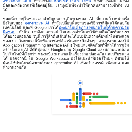
งานวิจัยที่ล้ำสมัย
 การสร้าง
ผลิตภัณฑ์ที่เป็นประโยชน์
 หรือการพัฒนาเครื่อง
มือและทรัพยากรที่เอื้อต่อผู้อื่น เรามุ่งมั่นที่จะทำให้ทุกคนสามารถเข้าถึง AI 
ได้ 
ขณะนี้เราอยู่ในช่วงเวลาสำคัญบนการเดินทางของ AI ที่ความก้าวหน้าครั้ง
ยิ่งใหญ่ของ 
generative AI
 กำลังเปลี่ยนพื้นฐานของวิธีการที่ผู้คนโต้ตอบกับ
เทคโนโลยี และที่ Google เราได้
พัฒนาโมเดลภาษาขนาดใหญ่ด้วยความรับ
ผิดชอบ
 ดังนั้น เราจึงสามารถนำโมเดลเหล่านั้นมาใช้กับผลิตภัณฑ์ของเรา
ได้อย่างปลอดภัย วันนี้เรารู้สึกตื่นเต้นที่จะได้แบ่งปันความคืบหน้าในช่วงแรก
ของเรา โดยขณะนี้นักพัฒนาซอฟต์แวร์และธุรกิจต่างๆ สามารถทดลองใช้ 
Application Programming Interface (API) ใหม่และผลิตภัณฑ์ที่ทำให้การเริ่ม
สร้างโมเดล AI ที่ดีที่สุดของ Google ผ่าน Google Cloud และสภาพแวดล้อม
โปรโตไทป์ที่เรียกว่า MakerSuite กลายเป็นเรื่องง่าย ปลอดภัย และปรับขนาด
ได้ นอกจากนี้ ใน Google Workspace ยังได้แนะนำฟีเจอร์ใหม่ๆ ที่ช่วยให้
ผู้คนใช้ประโยชน์จากพลังของ generative AI เพื่อสร้างสรรค์ เชื่อมต่อ และ
ทำงานร่วมกัน