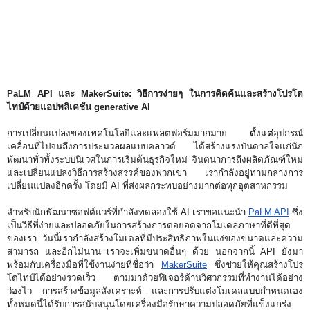
PaLM API และ MakerSuite: วิธีการง่ายๆ ในการคิดค้นและสร้างโปรโต
ไทป์ด้วยแอปพลิเคชัน generative AI
การเปลี่ยนแปลงของเทคโนโลยีและแพลตฟอร์มมากมาย 
ตั้งแต่
อุปกรณ์
เคลื่อนที่ไปจนถึงการประมวลผลแบบคลาวด์ ได้สร้างแรงบันดาลใจแก่นัก
พัฒนาทั่วทั้งระบบนิเวศในการเริ่มต้นธุรกิจใหม่ จินตนาการถึงผลิตภัณฑ์ใหม่ 
และเปลี่ยนแปลงวิธีการสร้างสรรค์ของพวกเขา
เรากำลังอยู่ท่ามกลางการ
เปลี่ยนแปลงอีกครั้ง โดยมี AI ที่ส่งผลกระทบอย่างมากต่อทุกอุตสาหกรรม
สำหรับนักพัฒนาซอฟต์แวร์ที่กำลังทดลองใช้ AI เราขอแนะนำ 
PaLM API
 ซึ่ง
เป็นวิธีที่ง่ายและปลอดภัยในการสร้างการต่อยอดจากโมเดลภาษาที่ดีที่สุด
ของเรา วันนี้เรากำลังสร้างโมเดลที่มีประสิทธิภาพในแง่ของขนาดและความ
สามารถ และอีกไม่นาน เราจะเพิ่มขนาดอื่นๆ ด้วย นอกจากนี้ API ยังมา
พร้อมกับเครื่องมือที่ใช้งานง่ายที่ชื่อว่า 
MakerSuite
 ซึ่งช่วยให้คุณสร้างโปร
โตไทป์ได้อย่างรวดเร็ว ตามมาด้วยฟีเจอร์ด้านวิศวกรรมที่ทำงานได้อย่าง
ว่องไว การสร้างข้อมูลสังเคราะห์ และการปรับแต่งโมเดลแบบกำหนดเอง 
ทั้งหมดนี้ได้รับการสนับสนุนโดยเครื่องมือรักษาความปลอดภัยที่แข็งแกร่ง 