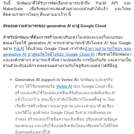
วันนี้ นักพัฒนาที่ได้รับการคัดเลือกสามารถเข้าถึง PaLM API และ 
MakerSuite เพื่อรับชมการแสดงตัวอย่างแบบส่วนตัวได้แล้ว และโปรด
ติดตามรายการใหม่ๆ ที่จะตามมาเร็วๆ นี้
ส่งมอบความสามารถของ generative AI มาสู่ Google Cloud
สำหรับนักพัฒนาที่ต้องการสร้างและ
ปรับแต่งโมเดลและแอปในแบบของ
ตนเอง
โดยใช้ generative AI พวกเขาสามารถเข้าถึงโมเดล AI ของ Google 
อย่าง
PaLM
 ได้แล้วบน Google Cloud เรากำลัง
นำความสามารถใหม่ๆ ของ 
generative AI มาสู่พอร์ตโฟลิโอของ Google Cloud AI
 เพื่อช่วยให้นักพัฒนา
และองค์กรต่างๆ สามารถเข้าถึงความปลอดภัย การป้องกันภัย และความเป็น
ส่วนตัวระดับองค์กร ตลอดจนผสานรวมกับโซลูชันระบบคลาวด์ที่มีอยู่:
Generative AI support in Vertex AI: 
นักพัฒนาและธุรกิจ
ต่างๆ ได้ใช้แพลตฟอร์ม 
Vertex AI
 ของ Google Cloud เพื่อ
สร้างและปรับใช้โมเดลแมชชีนเลิร์นนิงและแอปพลิเคชัน AI 
แล้วในวงกว้าง ขณะนี้เรากำลังให้บริการโมเดลพื้นฐาน โดย
เริ่มที่การสร้างข้อความและรูปภาพ และจะตามมาด้วยเสียง
และวิดีโอ ลูกค้าของ Google Cloud จึงสามารถค้นพบแบบ
จำลอง สร้างและแก้ไขข้อความแจ้งเตือน ปรับแต่งด้วยข้อมูล
ของตนเอง และปรับใช้แอปพลิเคชันโดยอาศัยเทคโนโลยีใหม่
อันทรงพลังเหล่านี้ได้