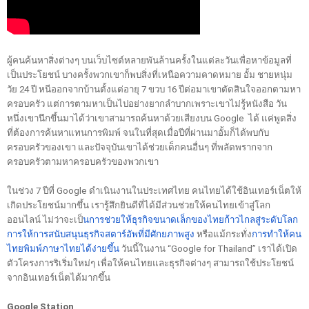
ผู้คนค้นหาสิ่งต่างๆ บนเว็บไซต์หลายพันล้านครั้งในแต่ละวันเพื่อหาข้อมูลที่
เป็นประโยชน์ บางครั้งพวกเขาก็พบสิ่งที่เหนือความคาดหมาย อั้ม ชายหนุ่ม
วัย 24 ปี หนีออกจากบ้านตั้งแต่อายุ 7 ขวบ 16 ปีต่อมาเขาตัดสินใจออกตามหา
ครอบครัว แต่การตามหาเป็นไปอย่างยากลำบากเพราะเขาไม่รู้หนังสือ วัน
หนึ่งเขานึกขึ้นมาได้ว่าเขาสามารถค้นหาด้วยเสียงบน Google  ได้ แค่พูดสิ่ง
ที่ต้องการค้นหาแทนการพิมพ์ จนในที่สุดเมื่อปีที่ผ่านมาอั้มก็ได้พบกับ
ครอบครัวของเขา และปัจจุบันเขาได้ช่วยเด็กคนอื่นๆ ที่พลัดพรากจาก
ครอบครัวตามหาครอบครัวของพวกเขา  
ในช่วง 7 ปีที่ Google ดำเนินงานในประเทศไทย คนไทยได้ใช้อินเทอร์เน็ตให้
เกิดประโยชน์มากขึ้น เรารู้สึกยินดีที่ได้มีส่วนช่วยให้คนไทยเข้าสู่โลก
ออนไลน์ ไม่ว่าจะเป็
นการช่วยให้ธุรกิจขนาดเล็กของไทยก้าวไกลสู่ระดับโลก
การให้การสนับสนุนธุรกิจสตาร์อัพที่มีศักยภาพสูง
 หรือแม้กระทั่ง
การทำให้คน
ไทยพิมพ์ภาษาไทยได้ง่ายขึ้น
 วันนี้ในงาน “Google for Thailand” เราได้เปิด
ตัวโครงการริเริ่มใหม่ๆ เพื่อให้คนไทยและธุรกิจต่างๆ สามารถใช้ประโยชน์
จากอินเทอร์เน็ตได้มากขึ้น
Google Station