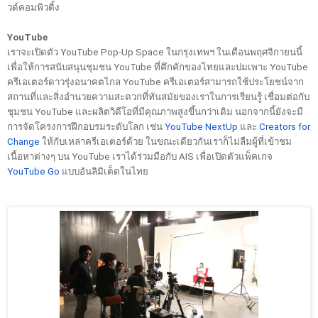
วด์คอมพิวติ้ง  
YouTube 
เราจะเปิดตัว YouTube Pop-Up Space ในกรุงเทพฯ ในเดือนพฤศจิกายนนี้ 
เพื่อให้การสนับสนุนชุมชน YouTube ที่คึกคักของไทยและบ่มเพาะ YouTube 
ครีเอเตอร์ดาวรุ่งอนาคตไกล YouTube ครีเอเตอร์สามารถใช้ประโยชน์จาก
สถานที่และสิ่งอำนวยความสะดวกที่ทันสมัยของเราในการเรียนรู้ เชื่อมต่อกับ
ชุมชน YouTube และผลิตวิดีโอที่มีคุณภาพสูงขึ้นกว่าเดิม นอกจากนี้ยังจะมี
การจัดโครงการฝึกอบรมระดับโลก เช่น 
YouTube NextUp
 และ 
Creators for 
Change
 ให้กับเหล่าครีเอเตอร์ด้วย ในขณะเดียวกันเราก็ไม่ลืมผู้ที่เข้าชม
เนื้อหาต่างๆ บน YouTube เราได้ร่วมมือกับ AIS เพื่อเปิดตัวแพ็คเกจ 
YouTube Go
 แบบอันลิมิเต็ดในไทย  