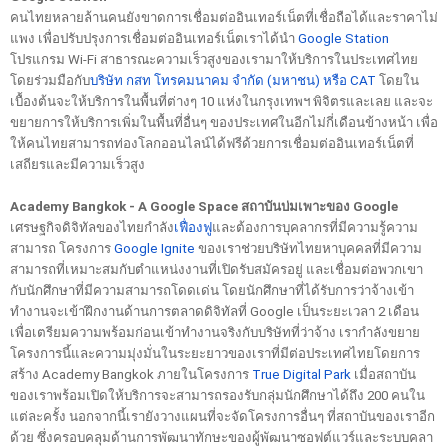
คนไทยหลายล้านคนยังขาดการเชื่อมต่ออินเทอร์เน็ตที่เชื่อถือได้และราคาไม่
แพง เพื่อปรับปรุงการเชื่อมต่ออินเทอร์เน็ตเราได้นำ 
Google Station
โปรแกรม Wi-Fi สาธารณะความเร็วสูงของเรามาให้บริการในประเทศไทย
โดยร่วมมือกับ
บริษัท กสท โทรคมนาคม จำกัด (มหาชน) หรือ CAT
 โดยใน
เบื้องต้นจะให้บริการในพื้นที่ต่างๆ 10 แห่งในกรุงเทพฯ พิจิตรและเลย และจะ
ขยายการให้บริการเพิ่มในพื้นที่อื่นๆ ของประเทศในอีกไม่กี่เดือนข้างหน้า เพื่อ
ให้คนไทยสามารถท่องโลกออนไลน์ได้ฟรีด้วยการเชื่อมต่ออินเทอร์เน็ตที่
เสถียรและมีความเร็วสูง 
Academy Bangkok - A Google Space สถาบันบ่มเพาะของ Google 
เศรษฐกิจดิจิทัลของไทยกำลัง
เฟื่องฟู
และต้องการบุคลากรที่มีความรู้ความ
สามารถ โครงการ 
Google Ignite
 ของเราช่วยบริษัทไทยหาบุคคลที่มีความ
สามารถที่เหมาะสมกับตำแหน่งงานที่เปิดรับสมัครอยู่ และเชื่อมต่อพวกเขา
กับนักศึกษาที่มีความสามารถโดดเด่น โดยนักศึกษาที่ได้รับการว่าจ้างเข้า
ทำงานจะเข้าฝึกงานด้านการตลาดดิจิทัลที่ Google เป็นระยะเวลา 2 เดือน 
เพื่อเตรียมความพร้อมก่อนเข้าทำงานจริงกับบริษัทที่ว่าจ้าง เรากำลังขยาย
โครงการนี้และความมุ่งมั่นในระยะยาวของเราที่มีต่อประเทศไทยโดยการ
สร้าง Academy Bangkok ภายในโครงการ 
True Digital Park
 เมื่อสถาบัน
ของเราพร้อมเปิดให้บริการจะสามารถรองรับกลุ่มนักศึกษาได้ถึง 200 คนใน
แต่ละครั้ง นอกจากนี้เรายังวางแผนที่จะจัดโครงการอื่นๆ ที่สถาบันของเราอีก
ด้วย ซึ่งครอบคลุมด้านการพัฒนาทักษะของผู้พัฒนาซอฟต์แวร์และระบบคลา