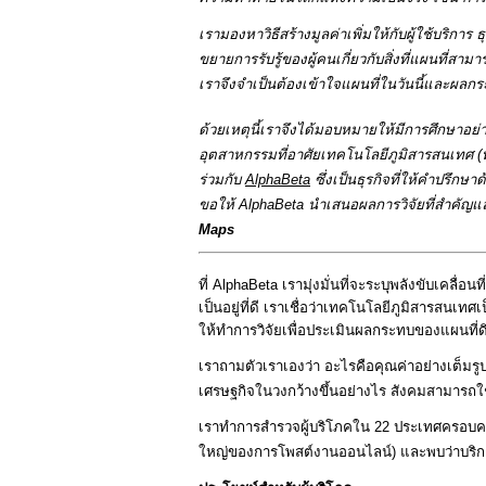
เรามองหาวิธีสร้างมูลค่าเพิ่มให้กับผู้ใช้บริกา
ขยายการรับรู้ของผู้คนเกี่ยวกับสิ่งที่แผนที่สาม
เราจึงจำเป็นต้องเข้าใจแผนที่ในวันนี้และผลกระ
ด้วยเหตุนี้เราจึงได้มอบหมายให้มีการศึกษาอ
อุตสาหกรรมที่อาศัยเทคโนโลยีภูมิสารสนเทศ 
ร่วมกับ 
AlphaBeta
 ซึ่งเป็นธุรกิจที่ให้คำปรึ
ขอให้ AlphaBeta นำเสนอผลการวิจัยที่สำคัญและวิ
Maps
ที่ AlphaBeta เรามุ่งมั่นที่จะระบุพลังขับเคล
เป็นอยู่ที่ดี เราเชื่อว่าเทคโนโลยีภูมิสารสนเทศ
ให้ทำการวิจัยเพื่อประเมินผลกระทบของแผนที่ด
เราถามตัวเราเองว่า อะไรคือคุณค่าอย่างเต็มร
เศรษฐกิจในวงกว้างขึ้นอย่างไร สังคมสามารถใช้
เราทำการสำรวจผู้บริโภคใน 22 ประเทศครอบคลุม
ใหญ่ของการโพสต์งานออนไลน์) และพบว่าบริการ