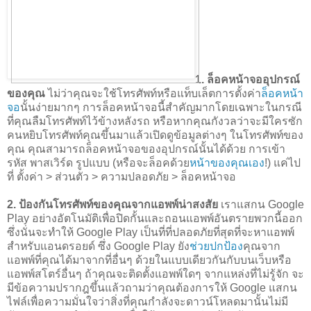
1. ล็อคหน้าจออุปกรณ์
ของคุณ
ไม่ว่าคุณจะใช้โทรศัพท์หรือแท็บเล็ตการตั้งค่า
ล็อคหน้า
จอ
นั้นง่ายมากๆ การล็อคหน้าจอนี้สำคัญมากโดยเฉพาะในกรณี
ที่คุณลืมโทรศัพท์ไว้ข้างหลังรถ หรือหากคุณกังวลว่าจะมีใครซัก
คนหยิบโทรศัพท์คุณขึ้นมาแล้วเปิดดูข้อมูลต่างๆ ในโทรศัพท์ของ
คุณ คุณสามารถล็อคหน้าจอของอุปกรณ์นั้นได้ด้วย การเข้า
รหัส พาสเวิร์ด รูปแบบ (หรือจะล็อคด้วย
หน้าของคุณเอง
!) แค่ไป
ที่ ตั้งค่า > ส่วนตัว > ความปลอดภัย > ล็อคหน้าจอ
2. ป้องกันโทรศัพท์ของคุณจากแอพพ์น่าสงสัย
เราแสกน Google
Play อย่างอัตโนมัติเพื่อปิดกั้นและถอนแอพพ์อันตรายพวกนี้ออก
ซึ่งนั่นจะทำให้ Google Play เป็นที่ที่ปลอดภัยที่สุดที่จะหาแอพพ์
สำหรับแอนดรอยด์ ซึ่ง Google Play ยัง
ช่วยปกป้อง
คุณจาก
แอพพ์ที่คุณได้มาจากที่อื่นๆ ด้วยในแบบเดียวกันกับบนเว็บหรือ
แอพพ์สโตร์อื่นๆ ถ้าคุณจะติดตั้งแอพพ์ใดๆ จากแหล่งที่ไม่รู้จัก จะ
มีข้อความปรากฎขึ้นแล้วถามว่าคุณต้องการให้ Google แสกน
ไฟล์เพื่อความมั่นใจว่าสิ่งที่คุณกำลังจะดาวน์โหลดมานั้นไม่มี