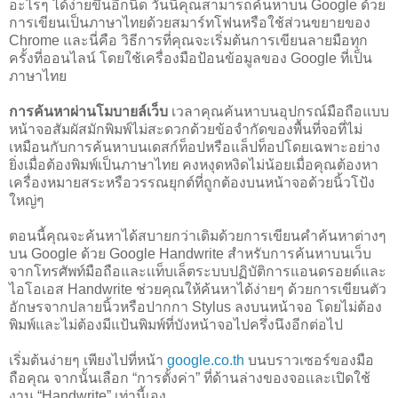
อะไรๆ ได้ง่ายขึ้นอีกนิด วันนี้คุณสามารถค้นหาบน Google ด้วย
การเขียนเป็นภาษาไทยด้วยสมาร์ทโฟนหรือใช้ส่วนขยายของ
Chrome
และนี่คือ วิธีการที่คุณจะเริ่มต้นการเขียนลายมือทุก
ครั้งที่ออนไลน์ โดยใช้เครื่องมือป้อนข้อมูลของ Google ที่เป็น
ภาษาไทย
การค้นหาผ่านโมบายล์เว็บ
เวลาคุณค้นหาบนอุปกรณ์มือถือแบบ
หน้าจอสัมผัสมักพิมพ์ไม่สะดวกด้วยข้อจำกัดของพื้นที่จอที่ไม่
เหมือนกับการค้นหาบนเดสก์ท็อปหรือแล็ปท็อปโดยเฉพาะอย่าง
ยิ่งเมื่อต้องพิมพ์เป็นภาษาไทย คงหงุดหงิดไม่น้อยเมื่อคุณต้องหา
เครื่องหมายสระหรือวรรณยุกต์ที่ถูกต้องบนหน้าจอด้วยนิ้วโป้ง
ใหญ่ๆ
ตอนนี้คุณจะค้นหาได้สบายกว่าเดิมด้วยการเขียนคำค้นหาต่างๆ
บน Google ด้วย Google Handwrite สำหรับการค้นหาบนเว็บ
จากโทรศัพท์มือถือและเเท็บเล็ตระบบปฏิบัติการแอนดรอยด์และ
ไอโอเอส Handwrite ช่วยคุณให้ค้นหาได้ง่ายๆ ด้วยการเขียนตัว
อักษรจากปลายนิ้วหรือปากกา Stylus ลงบนหน้าจอ โดยไม่ต้อง
พิมพ์และไม่ต้องมีแป้นพิมพ์ที่บังหน้าจอไปครึ่งนึงอีกต่อไป
เริ่มต้นง่ายๆ เพียงไปที่หน้า
google.co.th
บนบราวเซอร์ของมือ
ถือคุณ จากนั้นเลือก “การตั้งค่า” ที่ด้านล่างของจอเเละเปิดใช้
งาน “Handwrite” เท่านี้เอง