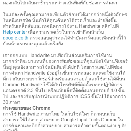
มองกลับไปกลับมาซ้ำๆ ระหว่างแป้นพิมพ์กับช่องการค้นหา
ในแต่ละครั้งคุณสามารถเขียนตัวอักษรได้มากกว่าหนึ่งตัวอักษร
ในหนึ่งบรรทัด นั่นทำให้คุณค้นหาได้รวดเร็วเเละง่ายยิ่งขึ้น
สำหรับเคล็ดลับเเละเทคนิคการใช้งาน Handwrite คลิกไปที่
Help center
เพื่อความรวดเร็วในการเข้าถึงหน้าเว็บ
google.co.th
ตรวจสอบดูว่าคุณได้ทำบุ๊คมาร์คเเละเพิ่มหน้านี้ไว้
ยังหน้าแรกของคุณเเล้วหรือยัง
เราออกเเบบ Handwrite มาเพื่อเป็นส่วนเสริมการใช้งาน
มากกว่าที่จะมาแทนที่ของการพิมพ์: ขณะที่คุณเปิดใช้งานฟีเจอร์
นี้อยู่ คุณยังสามารถใช้แป้นพิมพ์ได้ปกติ โดยการแตะไปที่ช่อง
การค้นหา Handwrite ยังอยู่ในขั้นการทดลอง และจะใช้งานได้
ดีกว่ากับบางเบราว์เซอร์สำหรับแอนดรอยด์ และใช้งานได้ดีบน
Chrome Handwrite ใช้ได้กับโทรศัพท์ที่ติดตั้งระบบปฏิบัติการ
แอนดรอยด์ 2.3 ขึ้นไป หรือแท็บเล็ตที่ติดตั้งแอนดรอยด์ 4.0 ขึ้น
ไป และรองรับอุปกรณ์ระบบปฏิบัติการ iOS5 ขึ้นไป ได้มากกว่า
30 ภาษา
ส่วนขยายของ Chrome
การใช้ Handwrite ภาษาไทย ในเว็บไซต์ใดๆ ก็ตามบนเว็บ
สามารถใช้ได้จาก ส่วนขยาย Google Input Tools Chromeใน
การค้นหาเเละติดตั้งส่วนขยาย สามารถทำตามขั้นตอนง่ายๆ ดัง