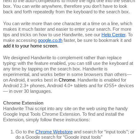
next to the auto-completions to move the right one into the search 
box. You can write anywhere, therefore you don’t have to look 
back and forth repeatedly from the keyboard to the search box. 
You can write more than one character at a time on a line, which 
makes it much faster and easier to enter your search.
For more 
tips and tricks on how to use Handwrite, see our 
Help Center
. To 
make accessing 
google.co.th
 faster, be sure to bookmark it and 
add it to your home screen
.
We designed Handwrite to complement rather than replace 
typing: with the feature enabled, you can still use the keyboard at 
any time by tapping on the search box. Handwrite is 
experimental, and works better in some browsers than others—
on Android, it works best in 
Chrome
. Handwrite is enabled for 
Android 2.3+ phones, Android 4.0+ tablets and for iOS5+ devices 
— in over 30 languages. 
Chrome Extension
Handwrite Thai script into any site on the web using the handy 
Google Input Tools Chrome Extension. To find and install the 
Extension, simply follow these instructions:
Go to the 
Chrome Webstore
 and search for “input tools”; or 
do a Google search for “Google input tools”