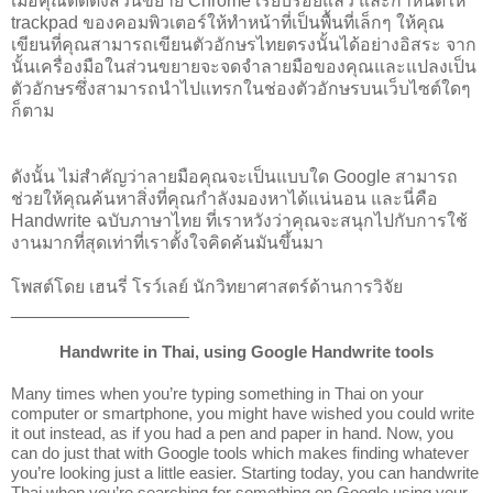
เมื่อคุณติดตั้งส่วนขยาย Chrome เรียบร้อยแล้ว และกำหนดให้
trackpad ของคอมพิวเตอร์ให้ทำหน้าที่เป็นพื้นที่เล็กๆ ให้คุณ
เขียนที่คุณสามารถเขียนตัวอักษรไทยตรงนั้นได้อย่างอิสระ จาก
นั้นเครื่องมือในส่วนขยายจะจดจำลายมือของคุณและแปลงเป็น
ตัวอักษรซึ่งสามารถนำไปแทรกในช่องตัวอักษรบนเว็บไซต์ใดๆ
ก็ตาม
ดังนั้น ไม่สำคัญว่าลายมือคุณจะเป็นแบบใด Google สามารถ
ช่วยให้คุณค้นหาสิ่งที่คุณกำลังมองหาได้แน่นอน และนี่คือ
Handwrite ฉบับภาษาไทย ที่เราหวังว่าคุณจะสนุกไปกับการใช้
งานมากที่สุดเท่าที่เราตั้งใจคิดค้นมันขึ้นมา
โพสต์โดย เฮนรี่ โรว์เลย์ นักวิทยาศาสตร์ด้านการวิจัย
__________________
Handwrite in Thai, using Google Handwrite tools
Many times when you’re typing something in Thai on your 
computer or smartphone, you might have wished you could write 
it out instead, as if you had a pen and paper in hand. Now, you 
can do just that with Google tools which makes finding whatever 
you’re looking just a little easier. Starting today, you can handwrite 
Thai when you’re searching for something on Google using your 