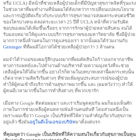
หรือ UCLA) มีหน้าที่ช่วยเหลือผู้ป่วยเด็กที่มีปัญหาสุขภาพจิตที่รุนแรง 
ในช่วงเวลาที่ผมทำงานที่นั่นผมได้สังเกตว่าการเปลี่ยนแปลงนโยบาย
และการปฏิบัติดเกี่ยวกับระบบบริการสุขภาพอาจส่งผลกระทบต่อชีวิต
ของใครบางคน ตลอดระยะเวลา 25 ปีที่ UCLA หน้าที่ความรับผิด
ชอบของผมได้เพิ่มขึ้นเรื่อยๆ จากการรักษาผู้ป่วยหลายสิบคน จนได้
รับมอบหมายให้ดูแลระบบบริการสุขภาพของมหาวิทยาลัย ซึ่งมีผู้ป่วย
มากกว่าหนึ่งล้านคนในการดูแลของเรา จากนั้นผมได้ร่วมงานกับ 
Geisinger
 ที่ที่ผมมีโอกาสได้ช่วยเหลือผู้ป่วยกว่า 3 ล้านคน
ผมจำได้ว่าแม่ของผมรู้สึกงุนงงมากที่ผมตัดสินใจก้าวออกจากอาชีพ
ทางการแพทย์และไปทำงานด้านบริหารด้วยความมุ่งหวังที่จะช่วย
เหลือผู้คนให้ได้มากขึ้น อย่างไรก็ตามในบทบาทเหล่านี้ผลกระทบนั้น
เกิดจากความคิดริเริ่มต่างๆ ที่ช่วยเพิ่มพูนประสบการณ์ของผู้ป่วย 
ทำให้ผู้คนเข้าถึงบริการด้านสุขภาพมากขึ้น และ (ผมหวังว่า!) ทำให้
ผู้คนมีเวลามากขึ้นในการทำสิ่งต่างๆ ที่พวกเขารัก
เมื่อทาง Google ติดต่อผมมา และเราเริ่มพูดคุยกัน ผมก็มองเห็นศัก
ภาพในการช่วยเหลือผู้คนหลายพันล้านคนทันที โดยส่วนหนึ่งเป็น
เพราะผมเชื่อว่า Google เป็นบริษัทที่ให้ความสำคัญเกี่ยวกับสุขภาพ
อยู่แล้ว ซึ่งมัน
อยู่ในดีเอ็นเอของบริษัท
มาตั้งแต่แรก
ที่คุณพูดว่า Google เป็นบริษัทที่ให้ความสนใจเกี่ยวกับสุขภาพเป็นทุน