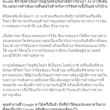
Health ที่กำลังดำเนินการอยู่ในปัจจุบันก็ได้มีการนำเอา AI มาใช้เช่น
กัน แผนการดำเนินงานขั้นต่อไปสำหรับการวิจัยส่วนนี้เป็นอย่างไรบ้าง
มีข้อสงสัยเล็กน้อยว่า AI จะช่วยเสริมประสิทธิภาพให้กับเครื่องมือ
ใหม่ๆ ที่สามารถปรับปรุงด้านการดูแลสุขภาพในหลายๆ ประการ เช่น 
การส่งมอบ การเข้าถึง และอื่นๆ อีกมากมาย
เมื่อพิจารณาถึงอนาคตของการวิจัย ทีมงานของเราได้พิจารณาอย่าง
รอบคอบและไตร่ตรองอย่างต่อเนื่องเกี่ยวกับการแบ่งปันสิ่งที่เราค้นพบ
ในแวดวงการวิจัยและการแพทย์ พร้อมทั้งนำเอาข้อเสนอแนะมาปรับ
ใช้ และทำให้แน่ใจว่างานวิจัยของเรามีประโยชน์ต่อผู้ป่วย แพทย์ 
และผู้ให้บริการด้านสุขภาพ
เรามุ่งมั่นพัฒนาโซลูชันใหม่ๆ ที่เป็นประโยชน์ อาทิ เครื่องมือที่ช่วย
นักพยาธิวิทยาในการวินิจฉัยมะเร็งเต้านม เครื่องมือที่ช่วยพยาบาล
ตรวจสอบประวัติผู้ป่วยเพื่อรับผลการตรวจทางห้องปฏิบัติการล่าสุดใน
ระหว่างการเดินทาง แต่สิ่งเหล่านี้จะต้องอยู่ภายใต้การดำเนินการที่
ปลอดภัย และต้องมีการทำงานร่วมกับผู้ใช้ พร้อมทั้งรับฟังความเห็น
จากพวกเขา เพื่อให้แน่ใจว่าเรามีความเข้าใจและดำเนินการต่างๆ 
อย่างถูกต้อง
คุณทำงานที่ Google มาได้ครึ่งปีแล้ว สิ่งที่ทำให้คุณประหลาดใจมาก
ที่สุดเกี่ยวกับ Google หรือทีมงานของคุณคืออะไร 