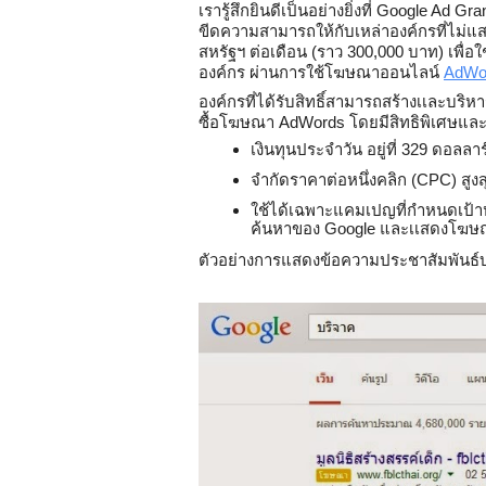
เรารู้สึกยินดีเป็นอย่างยิ่งที่ Google Ad 
ขีดความสามารถให้กับเหล่าองค์กรที่ไม่
สหรัฐ
ฯ ต่อเดือน (ราว 300,000 บาท) เพื่
องค์กร ผ่านการใช้โฆษณาออนไลน์ 
AdWo
องค์กรที่ได้รับสิทธิ์สามารถสร้างเเละบริห
ซื้อโฆษณา AdWords โดยมีสิทธิพิเศษและเงื
เงินทุนประจำวัน อยู่ที่ 329 ดอล
จำกัดราคาต่อหนึ่งคลิก (CPC) สูง
ใช้ได้เฉพาะแคมเปญที่กำหนดเ
ค้นหาของ Google และเเสดงโฆษณ
ตัวอย่างการแสดงข้อความประชาสัมพันธ์