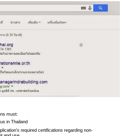
ions must:
tus in Thailand
ication’s required certifications regarding non-
pt and use