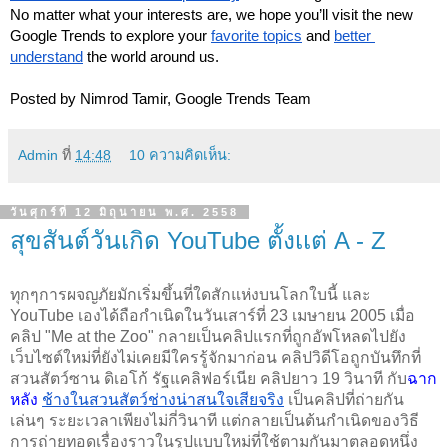
No matter what your interests are, we hope you’ll visit the new 
Google Trends to explore your 
favorite topics
 and 
better 
understand
 the world around us.
Posted by Nimrod Tamir, Google Trends Team
Admin
ที่
14:48
10 ความคิดเห็น:
วันศุกร์ที่ 12 มิถุนายน พ.ศ. 2558
สุขสันต์วันเกิด YouTube ตั้งเเต่ A - Z
ทุกๆการผจญภัยมักเริ่มขึ้นที่ใดสักแห่งบนโลกใบนี้ และ 
YouTube เองได้ถือกำเนิดในวันเสาร์ที่ 23 เมษายน 2005 เมื่อ
คลิป "Me at the Zoo" กลายเป็นคลิปแรกที่ถูกอัพโหลดไปยัง
เว็บไซต์ใหม่ที่ยังไม่เคยมีใครรู้จักมาก่อน คลิปวิดีโอถูกบันทึกที่
สวนสัตว์ซาน ดิเอโก้ รัฐแคลิฟอร์เนีย คลิปยาว 19 วินาที กับ
ฉาก
หลัง 
ช้างในสวนสัตว์ช่างน่าสนใจเสียจริง
เป็นคลิปที่ถ่ายกัน
เล่นๆ ระยะเวลาเพียงไม่กี่วินาที แต่กลายเป็นต้นกำเนิดของวิธี
การถ่ายทอดเรื่องราวในรูปแบบใหม่ที่ใช้ตามกันมาตลอดหนึ่ง