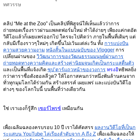
ทศวรรษ
คลิป “Me at the Zoo” เป็นคลิปที่พิสูจน์ให้เห็นแล้วว่าการ
ถ่ายทอดเรื่องราวผ่านแพลตฟอร์มใหม่ ทำได้ง่ายๆ เพียงแค่กดอัด
วิดีโอแล้วก็เผยแพร่ออกไป ใครจะไปคิดว่า ภายในพื้นที่เดิมๆ แต่
กลับมีเรื่องราวๆใหม่ๆ เกิดขึ้นไม่เว้นเเต่ล่ะวัน ทั้ง
การแบ่งปัน
ความสวยความงาม
หนังสั้นในแบบฉบับของ Vlogger
การ
เปลี่ยนผ่านของ
วิวัฒนาการของวัฒนธรรมมนุษย์ผ่านการ
ถ่ายทอดทางความคิดและสร้างค่านิยมจนเกิดเป็นกระแสตื่นตัว
และเป็นพื้นที่แจ้งเกิด
ซุป’ตาร์แถวหน้าของวงการ
 ทรงอิ
ทธิพลยิ่ง
กว่าดาราชื่อดังฮอลลีวูด? ให้โอกาสคนกว่าหนึ่งพันล้านคนจาก
ทั่วทุกมุมโลกได้ร่วมกัน สร้างสรรค์ เผยเเพร่ เเละเเบ่งบันวิดีโอ
ต่างๆ ของโลกใบนี้ บนพื้นที่ว่างเดียวกัน
ใช่ เราเองก็รู้สึก
เซอร์ไพรซ์
 เหมือนกัน
เพื่อเฉลิมฉลองครบรอบ 10 ปี เราได้คัดสรร 
ผลงานวิดีโอที่เป็นก
ระแสบน YouTube ไล่เรียงลำดับจาก A ถึง Z
 เพื่อเฉลิมฉลองให้