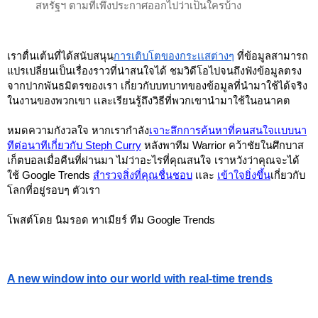
สหรัฐฯ ตามที่เพึ่งประกาศออกไปว่าเป็นใครบ้าง
เราตื่นเต้นที่ได้สนับสนุน
การเติบโตของกระเเสต่างๆ
ที่ข้อมูลสามารถ
แปรเปลี่ยนเป็นเรื่องราวที่น่าสนใจได้ ชมวิดีโอไปจนถึงฟังข้อมูลตรง
จากปากพันธมิตรของเรา เกี่ยวกับบทบาทของข้อมูลที่นำมาใช้ได้จริง
ในงานของพวกเขา เเละเรียนรู้ถึงวิธีที่พวกเขานำมาใช้ในอนาคต
หมดความกังวลใจ หากเรากำลัง
เจาะลึกการค้นหาที่คนสนใจเเบบนา
ทีต่อนาทีเกี่ยวกับ Steph Curry
หลังพาทีม Warrior คว้าชัยในศึกบาส
เก็ตบอลเมื่อคืนที่ผ่านมา ไม่ว่าอะไรที่คุณสนใจ เราหวังว่าคุณจะได้
ใช้ Google Trends 
สำรวจสิ่งที่คุณชื่นชอบ
เเละ 
เข้าใจยิ่งขึ้น
เกี่ยวกับ
โลกที่อยู่รอบๆ ตัวเรา
โพสต์โดย นิมรอด ทาเมียร์ ทีม Google Trends 
A new window into our world with real-time trends