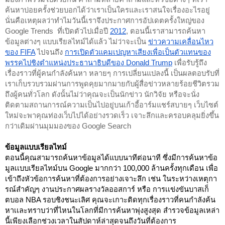
ค้นหาบ่อยครั้งช่วยบอกได้ว่าเราเป็นใครและเราสนใจเรื่องอะไรอยู่ 
นั่นคือเหตุผลว่าทำไมวันนี้เราจึงประกาศการอัปเดตครั้งใหญ่ของ 
Google Trends  ที่เปิดตัวไปเมื่อปี 
2012
, ตอนนี้เราสามารถค้นหา
ข้อมูลต่างๆ แบบเรียลไทม์ได้แล้ว ไม่ว่าจะเป็น 
ข่าวความเคลื่อนไหว
ของ FIFA
ไปจนถึง
การเปิดตัวแคมเปญหาเสียงเพื่อเป็นตัวแทนของ
พรรคไปชิงตำแหน่งประธานาธิบดีของ Donald Trump
 เพื่อรับรู้ถึง
เรื่องราวที่ผู้คนกำลังค้นหา หลายๆ การเปลี่ยนแปลงนี้ เป็นผลตอบรับที่
เราเก็บรวบรวมผ่านการพูดคุยมากมายกับผู้สื่อข่าวหลายร้อยชีวิตรวม
ถึงผู้คนทั่วโลก ดังนั้นไม่ว่าคุณจะเป็นนักข่าว นักวิจัย หรือจะนั่ง
ติดตามสถานการณ์ความเป็นไปอยู่บนเก้าอี้อาร์มแชร์สบายๆ เว็บไซต์
ใหม่จะพาคุณท่องเว็บไปได้อย่างรวดเร็ว เจาะลึกและครอบคลุมยิ่งขึ้น
กว่าเดิมผ่านมุมมองของ Google Search 
ข้อมูลแบบเรียลไทม์
ตอนนี้คุณสามารถค้นหาข้อมูลได้แบบนาทีต่อนาที ซึ่งมีการค้นหาข้อ
มูลเเบบเรียลไทม์บน Google มากกว่า 100,000 ล้านครั้งทุกเดือน เพื่อ
เข้าถึงหัวข้อการค้นหาที่ต้องการอย่างเจาะลึก เช่น ในระหว่างเหตุกา
รณ์สำคัญๆ งานประกาศผลรางวัลออสการ์ หรือ การเเข่งขันบาสเก็
ตบอล NBA รอบชิงชนะเลิศ คุณจะเกาะติดทุกเรื่องราวที่คนกำลังค้น
หาเเละทราบว่าที่ไหนในโลกที่มีการค้นหาพุ่งสูงสุด สำรวจข้อมูลเหล่า
นี้เพียงเลือกช่วงเวลาในสัปดาห์ล่าสุดจนถึงวันที่ต้องการ