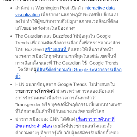
สำนักข่าว Washington Post เปิดตัว
interactive data 
visualization
เพื่อรายงานสภาพภูมิประเทศที่เปลี่ยนเเป
ลงไป ทำให้ผู้ชมรับทราบถึงปัญหาสภาพเเวดล้อมที่ต้อง
แก้ไขอย่างเร่งด่วนในเมืองต่างๆ 
The Guardian และ Buzzfeed ใช้ข้อมูลใน Google 
Trends เพื่อตามติดเรื่องการเลือกตั้งที่สหราชอาณาจักร 
โดย Buzzfeed
สร้างแผนที่ 
ที่เเสดงให้เห็นว่าหัวหน้า
พรรคการเมืองใดถูกค้นหามากที่สุดในเเต่ล่ะเขตพื้นที่
การเลือกตั้ง ขณะที่ The Guardian ใช้  Google Trends 
  โชว์สิ่งที่
ผู้
มีสิทธิ์ตั้งคำถามกับ Google ระหว่างการเลือก
ตั้ง
HLN ผนวกข้อมูลจาก Google Trends  ไปนำเสนอใน
รายการทางโทรทัศน์
 ช่วงระหว่างการฉลองเดือนเเห่
งการรักร่วมเพศ เพื่อสำรวจการค้นหาคำว่า 
“transgender หรือ บุคคลที่มีพฤติกรรมเบี่ยงเบนทางเพศ” 
ที่ได้กลายเป็นคำที่ใช้กันอย่างเเพร่หลายทั่วโลก 
ข่าวการเมืองของ CNN ได้ตีเเผ่
เรื่องราวการค้นหาที่
อัพเดทประจำเดือน
เผยสิ่งที่ประชาชนสนใจเเละตั้ง
คำถามต่างๆ ที่อยากรู้เกี่ยวกับผู้ลงสมัครรับเลือกตั้งของ