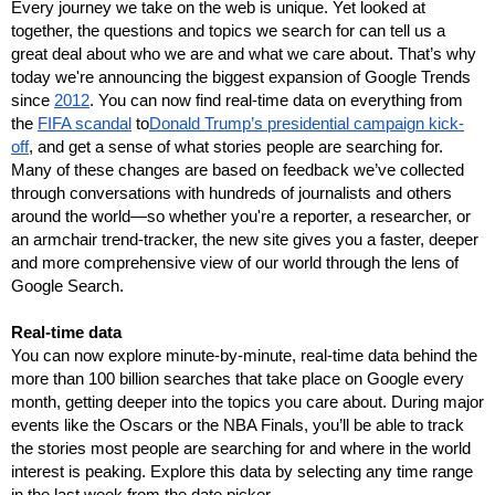
Every journey we take on the web is unique. Yet looked at 
together, the questions and topics we search for can tell us a 
great deal about who we are and what we care about. That’s why 
today we're announcing the biggest expansion of Google Trends 
since 
2012
. You can now find real-time data on everything from 
the 
FIFA scandal
 to
Donald Trump’s presidential campaign kick-
off
, and get a sense of what stories people are searching for. 
Many of these changes are based on feedback we’ve collected 
through conversations with hundreds of journalists and others 
around the world—so whether you're a reporter, a researcher, or 
an armchair trend-tracker, the new site gives you a faster, deeper 
and more comprehensive view of our world through the lens of 
Google Search.
Real-time data
You can now explore minute-by-minute, real-time data behind the 
more than 100 billion searches that take place on Google every 
month, getting deeper into the topics you care about. During major 
events like the Oscars or the NBA Finals, you’ll be able to track 
the stories most people are searching for and where in the world 
interest is peaking. Explore this data by selecting any time range 
in the last week from the date picker. 