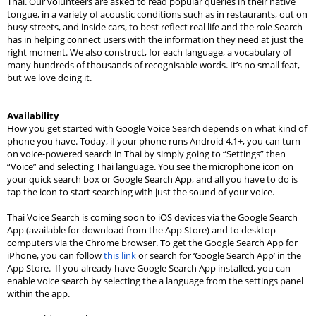
Thai. Our volunteers are asked to read popular queries in their native 
tongue, in a variety of acoustic conditions such as in restaurants, out on 
busy streets, and inside cars, to best reflect real life and the role Search 
has in helping connect users with the information they need at just the 
right moment. We also construct, for each language, a vocabulary of 
many hundreds of thousands of recognisable words. It’s no small feat, 
but we love doing it.
Availability
How you get started with Google Voice Search depends on what kind of 
phone you have. Today, if your phone runs Android 
4.1+
,
 you can turn 
on voice-powered search in Thai by simply going to “Settings” then 
“Voice” and selecting Thai language. You see the microphone icon on 
your quick search box or Google Search App, and all you have to do is 
tap the icon to start searching with just the sound of your voice.
Thai Voice Search is coming soon to iOS devices via the Google Search 
App (available for download from the App Store) and to desktop 
computers via the Chrome browser. To get the Google Search App for 
iPhone, you can follow 
this link
 or search for ‘Google Search App’ in the 
App Store.  If you already have Google Search App installed, you can 
enable voice search by selecting the a language from the settings panel 
within the app.