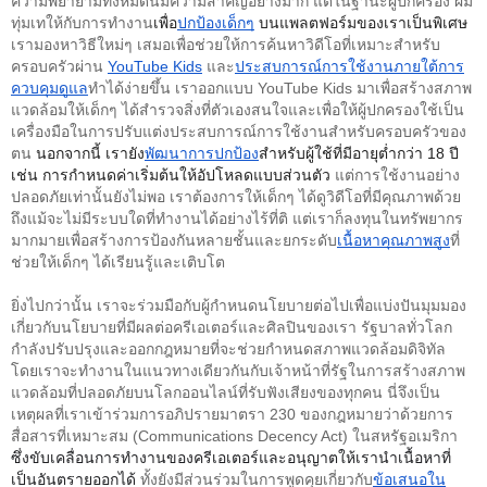
ความพยายามทั้งหมดนี้มีความสำคัญอย่างมาก แต่ในฐานะผู้ปกครอง ผม
ทุ่มเทให้กับการทำงาน
เพื่อ
ปกป้องเด็กๆ
บนแพลตฟอร์มของเราเป็นพิเศษ 
เรามองหาวิธีใหม่ๆ เสมอเพื่อช่วยให้การค้นหาวิดีโอที่เหมาะสำหรับ
ครอบครัวผ่าน 
YouTube Kids
 และ
ประสบการณ์การใช้งานภายใต้การ
ควบคุมดูแล
ทำได้ง่ายขึ้น เราออกแบบ YouTube Kids มาเพื่อสร้างสภาพ
แวดล้อมให้เด็กๆ ได้สำรวจสิ่งที่ตัวเองสนใจและเพื่อให้ผู้ปกครองใช้เป็น
เครื่องมือในการปรับแต่งประสบการณ์การใช้งานสำหรับครอบครัวของ
ตน 
นอกจากนี้ เรายัง
พัฒนาการปกป้อง
สำหรับผู้ใช้ที่มีอายุต่ำกว่า 18 ปี 
เช่น การกำหนดค่าเริ่มต้นให้อัปโหลดแบบส่วนตัว 
แต่การใช้งานอย่าง
ปลอดภัยเท่านั้นยังไม่พอ เราต้องการให้เด็กๆ ได้ดูวิดีโอที่มีคุณภาพด้วย 
ถึงแม้จะไม่มีระบบใดที่ทำงานได้อย่างไร้ที่ติ แต่เราก็ลงทุนในทรัพยากร
มากมายเพื่อสร้างการป้องกันหลายชั้นและยกระดับ
เนื้อหาคุณภาพสูง
ที่
ช่วยให้เด็กๆ ได้เรียนรู้และเติบโต 
ยิ่งไปกว่านั้น เราจะร่วมมือกับผู้กำหนดนโยบายต่อไปเพื่อแบ่งปันมุมมอง
เกี่ยวกับนโยบายที่มีผลต่อครีเอเตอร์และศิลปินของเรา
รัฐบาลทั่วโลก
กำลังปรับปรุงและออกกฎหมายที่จะช่วยกำหนดสภาพแวดล้อมดิจิทัล 
โดยเราจะทำงานในแนวทางเดียวกันกับเจ้าหน้าที่รัฐในการสร้างสภาพ
แวดล้อมที่ปลอดภัยบนโลกออนไลน์ที่รับฟังเสียงของทุกคน นี่จึงเป็น
เหตุผลที่เราเข้าร่วมการอภิปรายมาตรา 230 ของกฎหมายว่าด้วยการ
สื่อสารที่เหมาะสม (Communications Decency Act) ในสหรัฐอเมริกา 
ซึ่งขับเคลื่อนการทำงานของครีเอเตอร์และอนุญาตให้เรานำเนื้อหาที่
เป็นอันตรายออกได้ 
ทั้งยังมีส่วนร่วมในการพูดคุยเกี่ยวกับ
ข้อเสนอใน