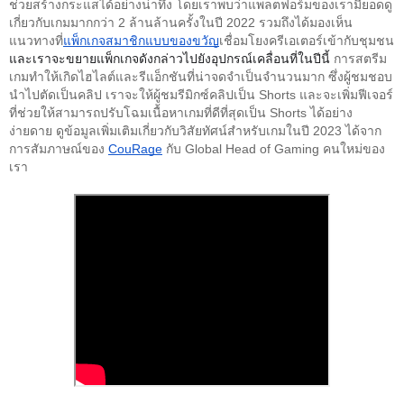
ช่วยสร้างกระแสได้อย่างน่าทึ่ง โดยเราพบว่าแพลตฟอร์มของเรามียอดดู
เกี่ยวกับเกมมากกว่า 2 ล้านล้านครั้งในปี 2022 รวมถึงได้มองเห็น
แนวทางที่
แพ็กเกจสมาชิกแบบของขวัญ
เชื่อมโยงครีเอเตอร์เข้ากับชุมชน 
และเราจะขยายแพ็กเกจดังกล่าวไปยังอุปกรณ์เคลื่อนที่ในปีนี้
 การสตรีม
เกมทำให้เกิดไฮไลต์และรีแอ็กชันที่น่าจดจำเป็นจำนวนมาก ซึ่งผู้ชมชอบ
นำไปตัดเป็นคลิป เราจะให้ผู้ชมรีมิกซ์คลิปเป็น Shorts และจะเพิ่มฟีเจอร์
ที่ช่วยให้สามารถปรับโฉมเนื้อหาเกมที่ดีที่สุดเป็น Shorts ได้อย่าง
ง่ายดาย ดูข้อมูลเพิ่มเติมเกี่ยวกับวิสัยทัศน์สำหรับเกมในปี 2023 ได้จาก
การสัมภาษณ์ของ 
CouRage
 กับ Global Head of Gaming คนใหม่ของ
เรา 