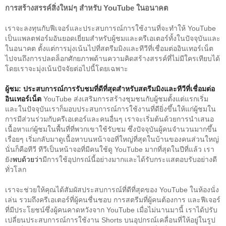
การสร้างสรรค์สิ่งใหม่ๆ สำหรับ YouTube ในอนาคต
เราจะ
ลงทุนกับฟีเจอร์และประสบการณ์การใช้งานที่จะทำให้ YouTube 
เป็นแพลตฟอร์มอันยอดเยี่ยมสำหรับผู้ชมและครีเอเตอร์ทั้งในปัจจุบันและ
ในอนาคต ตั้งแต่การมุ่งเน้นไปที่สตรีมมิงและทีวีที่เชื่อมต่ออินเทอร์เน็ต
ไปจนถึงการปลดล็อกศักยภาพด้านความคิดสร้างสรรค์ที่ไม่มีใครเทียบได้ 
โดยเราจะมุ่งเน้นปัจจัยต่อไปนี้โดยเฉพาะ
ผู้ชม: ประสบการณ์การรับชมที่ดีที่สุดสำหรับสตรีมมิงและทีวีที่เชื่อมต่อ
อินเทอร์เน็ต 
YouTube ส่งเสริมการสร้างชุมชนกับผู้ชมตั้งแต่แรกเริ่ม 
และในปัจจุบันเราก็มอบประสบการณ์การใช้งานที่ดียิ่งขึ้นให้แก่ผู้ชมใน
การมีส่วนร่วมกับครีเอเตอร์และคนอื่นๆ เราจะเริ่มต้นด้วยการนำเสนอ
เนื้อหาแก่ผู้ชมในพื้นที่ที่พวกเขาใช้รับชม ซึ่งปัจจุบันผู้คนจำนวนมากขึ้น
เรื่อยๆ เริ่มกลับมาดูเนื้อหาบนหน้าจอที่ใหญ่ที่สุดในบ้านของคนส่วนใหญ่ 
นั่นก็คือทีวี 
ทีวีเป็นหน้าจอที่มีคนใช้ดู YouTube มากที่สุดในปีที่แล้ว เรา
ยัง
พบด้วยว่า
มีการใช้อุปกรณ์นี้อย่างมากและได้รับกระแสตอบรับอย่างดี
ทั่วโลก 
เราจะช่วยให้คุณได้สัมผัสประสบการณ์ที่ดีที่สุดของ YouTube ในห้องนั่ง
เล่น รวมถึงครีเอเตอร์ที่ผู้คนชื่นชอบ การสตรีมที่ผู้คนต้องการ และฟีเจอร์
ที่มีประโยชน์ซึ่งผู้คนคาดหวังจาก YouTube 
เมื่อไม่นานมานี้ เราได้ปรับ
เปลี่ยนประสบการณ์การใช้งาน Shorts บนอุปกรณ์เคลื่อนที่ให้อยู่ในรูป