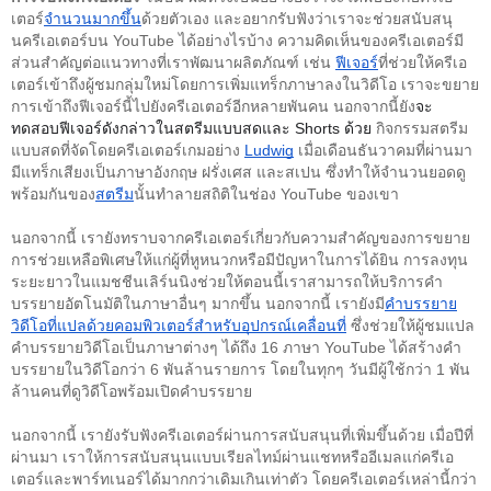
เตอร์
จำนวนมากขึ้น
ด้วยตัวเอง และอยากรับฟังว่าเราจะช่วยสนับสนุ
นครีเอเตอร์บน YouTube ได้อย่างไรบ้าง ความคิดเห็นของครีเอเตอร์มี
ส่วนสำคัญต่อแนวทางที่เราพัฒนาผลิตภัณฑ์ เช่น 
ฟีเจอร์
ที่ช่วยให้ครีเอ
เตอร์เข้าถึงผู้ชมกลุ่มใหม่โดยการเพิ่มแทร็กภาษาลงในวิดีโอ เราจะขยาย
การเข้าถึง
ฟีเจอร์นี้ไปยังครีเอเตอร์อีกหลายพันคน นอกจากนี้
ยัง
จะ
ทดสอบฟีเจอร์ดังกล่าวในสตรีมแบบสดและ Shorts ด้วย
 กิจกรรมสตรีม
แบบสดที่จัดโดยครีเอเตอร์เกมอย่าง 
Ludwig
 เมื่อเดือนธันวาคมที่ผ่านมา
มีแทร็กเสียงเป็นภาษาอังกฤษ ฝรั่งเศส และสเปน ซึ่งทำให้จำนวนยอดดู
พร้อมกันของ
สตรีม
นั้นทำลายสถิติในช่อง YouTube ของเขา
นอกจากนี้ เรายังทราบจากครีเอเตอร์เกี่ยวกับความสำคัญของการขยาย
การช่วยเหลือพิเศษให้แก่ผู้ที่หูหนวกหรือมีปัญหาในการได้ยิน การลงทุน
ระยะยาวในแมชชีนเลิร์นนิงช่วยให้ตอนนี้เราสามารถให้บริการคำ
บรรยายอัตโนมัติในภาษาอื่นๆ มากขึ้น นอกจากนี้ เรายังมี
คำบรรยาย
วิดีโอที่แปลด้วยคอมพิวเตอร์สำหรับอุปกรณ์เคลื่อนที่
 ซึ่งช่วยให้ผู้ชมแปล
คำบรรยายวิดีโอเป็นภาษาต่างๆ ได้ถึง 16 ภาษา YouTube ได้สร้างคำ
บรรยายในวิดีโอกว่า 6 พันล้านรายการ โดยในทุกๆ วันมีผู้ใช้กว่า 1 พัน
ล้านคนที่ดูวิดีโอพร้อมเปิดคำบรรยาย
นอกจากนี้ เรายังรับฟังครีเอเตอร์ผ่านการสนับสนุนที่เพิ่มขึ้นด้วย เมื่อปีที่
ผ่านมา เราให้การสนับสนุนแบบเรียลไทม์ผ่านแชทหรืออีเมลแก่ครีเอ
เตอร์และพาร์ทเนอร์ได้มากกว่าเดิมเกินเท่าตัว โดยครีเอเตอร์เหล่านี้กว่า