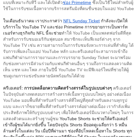
แบบที่เหมาะกับทีวี และ
ได้เปิดตัว
ช่อง Primetime
 ซึ่งเป็นวิธีใหม่สำหรับผู้
ใช้ในการรับชมเนื้อหาจากบริการสตรีมมิงที่ตนชื่นชอบในแอป YouTube 
ในเดือนธันวาคม เราประกาศว่า 
NFL Sunday Ticket
 กำลังจะเปิดให้
บริการใน YouTube TV และช่อง Primetime การขยายการเป็นพาร์ท
เนอร์ทางธุรกิจกับ NFL นี้จะช่วย
ทำให้ YouTube เป็นแพลตฟอร์มดีที่สุด
สำหรับการรับชมอเมริกันฟุตบอล สมาชิกจะเห็นฟีเจอร์ต่างๆ จาก 
YouTube TV เช่น ความสามารถในการรับชมจังหวะการเล่นที่สำคัญ ได้
รับการเพิ่มลงในแอป YouTube หลัก และครีเอเตอร์
จะสามารถเข้าถึง
แฟนกีฬาผ่านการรายงานและการบรรยาย
Sunday Ticket จะมาพร้อม
กับช่องทางการมีส่วนร่วมกับแฟนกีฬาคนอื่นๆ รวมถึงการแสดงความคิด
เห็น แชท และโพล ภายในปีนี้ YouTube TV จะมีฟีเจอร์ใหม่ที่ช่วยให้ผู้
ชมดูเกมการแข่งขันหลายนัดพร้อมกันได้ด้วย
ครีเอเตอร์: 
การปลดล็อกความคิดสร้างสรรค์ในรูปแบบต่างๆ
ครีเอเตอร์
ในปัจจุบันต่างทดสอบการสร้างสรรค์เนื้อหารูปแบบใหม่ๆ อย่างต่อเนื่อง 
YouTube มอบพื้นที่สำหรับสร้างสรรค์ที่ใหญ่ที่สุดสำหรับผลงานทุกรูป
แบบ และเราก็ขยายพื้นที่สำหรับสร้างสรรค์อย่างต่อเนื่อง เรากำลังเพิ่ม
ประสิทธิภาพให้กับรูปแบบต่างๆ เพื่อให้
ครีเอเตอร์มีแนวทางใหม่ๆ ในการ
แสดงตัวตนและสร้างฐานผู้ชม 
YouTube Shorts จะช่วยให้ครีเอเตอร์
เข้าถึงผู้ชมได้มากยิ่งขึ้น โดยปัจจุบัน Shorts มียอดดูเฉลี่ยกว่า 5 หมื่น
ล้านครั้งในแต่ละวัน
 เมื่อปีที่ผ่านมา ช่องที่อัปโหลดเนื้อหาใน Shorts ทุก
วันเติบโตขึ้นกว่า 80% ผมชอบดูวิธีที่ผู้คนใช้ Shorts ในการสร้างชุมชน 