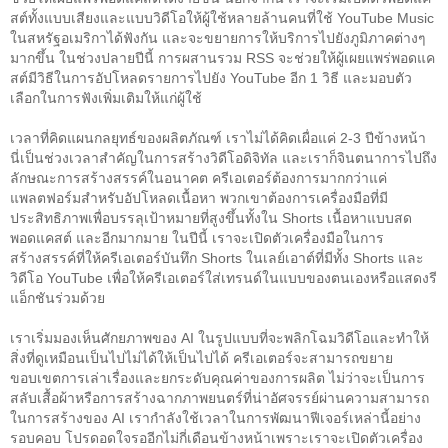
สต์ทั้งแบบเสียงและแบบวิดีโอให้ผู้ใช้หลายล้านคนที่ใช้ YouTube Music 
ในสหรัฐอเมริกาได้ฟังกัน และจะขยายการให้บริการไปยังภูมิภาคต่างๆ 
มากขึ้น ในช่วงปลายปีนี้ การผสานรวม RSS จะช่วยให้ผู้เผยแพร่พอดแค
สต์มีวิธีในการอัปโหลดรายการไปยัง YouTube อีก 1 วิธี และมอบตัว
เลือกในการฟังเพิ่มเติมให้แก่ผู้ใช้
เวลาที่คิดแผนกลยุทธ์ของผลิตภัณฑ์ เราไม่ได้คิดเผื่อแค่ 2-3 ปีข้างหน้า 
นี่เป็น
ช่วงเวลาสำคัญในการสร้างวิดีโอดิจิทัล และเราก็
จินตนาการไปถึง
ลักษณะการสร้างสรรค์ในอนาคต 
ครีเอเตอร์ต้องการมากกว่าแค่
แพลตฟอร์มสำหรับอัปโหลดเนื้อหา พวกเขาต้องการเครื่องมือที่มี
ประสิทธิภาพเพื่อบรรลุเป้าหมายที่สูงขึ้นทั้งใน Shorts เนื้อหาแบบสด 
พอดแคสต์ และอีกมากมาย ในปีนี้ เราจะเปิดตัวเครื่องมือในการ
สร้างสรรค์ที่ให้ครีเอเตอร์บันทึก Shorts ในเลย์เอาต์ที่มีทั้ง Shorts และ
วิดีโอ YouTube เพื่อให้ครีเอเตอร์ใส่เทรนด์ในแบบของตนเองหรือแสดงรี
แอ็กชันร่วมด้วย
เราเริ่มมองเห็นศักยภาพของ AI ในรูปแบบที่จะพลิกโฉมวิดีโอและทำให้
สิ่งที่ดูเหมือนเป็นไปไม่ได้ให้เป็นไปได้ 
ครีเอเตอร์จะสามารถขยาย
ขอบเขตการเล่าเรื่องและยกระดับคุณค่าของการผลิต ไม่ว่าจะเป็นการ
สลับเสื้อผ้าหรือการสร้างฉากภาพยนตร์ที่น่าอัศจรรย์ผ่านความสามารถ
ในการสร้างของ AI เรากำลังใช้เวลาในการพัฒนาฟีเจอร์เหล่านี้อย่าง
รอบคอบ 
โปรดอดใจรออีกไม่กี่เดือนข้างหน้าเพราะเราจะเปิดตัวเครื่อง