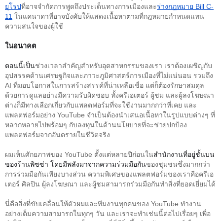
ยุโรป
ที่อาจจำกัดการพูดถึงประเด็นทางการเมืองและ
ร่างกฎหมาย Bill C-
11
 ในแคนาดาที่อาจบังคับให้แสดงเนื้อหาตามที่กฎหมายกำหนดแทน
ความสนใจของผู้ใช้
ในอนาคต
ตอนนี้เป็น
ช่วงเวลาสำคัญสำหรับอุตสาหกรรมของเรา เราต้องเผชิญกับ
อุปสรรคด้านเศรษฐกิจและภาวะภูมิศาสตร์การเมืองที่ไม่แน่นอน รวมถึง 
AI ที่มอบโอกาสในการสร้างสรรค์ที่น่าเหลือเชื่อ แต่ก็ต้องรักษาสมดุล
ด้วยการดูแลอย่างมีความรับผิดชอบ ทั้งครีเอเตอร์ ผู้ชม และผู้ลงโฆษณา
ต่างก็มีทางเลือกเกี่ยวกับแพลตฟอร์มที่จะใช้งานมากกว่าที่เคย และ
แพลตฟอร์มอย่าง YouTube จำเป็นต้องนำเสนอเนื้อหาในรูปแบบต่างๆ ที่
หลากหลายไปพร้อมๆ กับลงทุนในด้านนโยบายที่จะช่วยปกป้อง
แพลตฟอร์มจากอันตรายในชีวิตจริง 
ผมเห็นศักยภาพของ YouTube ตั้งแต่หลายปีก่อนใน
สำนักงานที่อยู่ชั้นบน
ของร้านพิซซ่า โดยมีพลังมาจากความร่วมมือกัน
ของชุมชนซึ่งมากกว่า
การร่วมมือกันเพียงบางส่วน ความพิเศษของแพลตฟอร์มของเราคือครีเอ
เตอร์ ศิลปิน ผู้ลงโฆษณา และผู้ชมสามารถร่วมมือกันทำสิ่งที่ยอดเยี่ยมได้ 
นี่คือสิ่งที่
ขับเคลื่อนให้ตัวผมและทีมงานทุกคนของ YouTube ทำงาน
อย่างเต็มความสามารถในทุกๆ วัน และเราจะทำเช่นนี้ต่อไปเรื่อยๆ เพื่อ