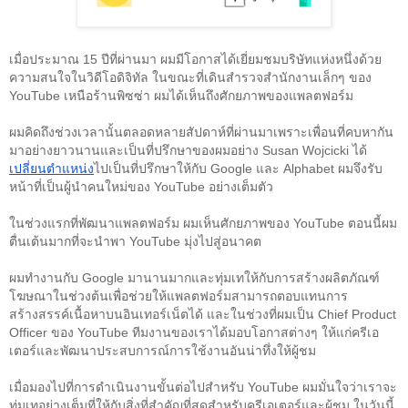
เมื่อประมาณ 15 ปีที่ผ่านมา ผมมีโอกาสได้เยี่ยมชมบริษัทแห่งหนึ่งด้วย
ความสนใจในวิดีโอดิจิทัล ในขณะที่เดินสำรวจสำนักงานเล็กๆ ของ 
YouTube เหนือร้านพิซซ่า ผมได้เห็นถึง
ศักยภาพของแพลตฟอร์ม
ผมคิดถึงช่วงเวลานั้นตลอดหลายสัปดาห์ที่ผ่านมาเพราะเพื่อนที่คบหากัน
มาอย่างยาวนานและเป็นที่ปรึกษาของผมอย่าง Susan Wojcicki ได้
เปลี่ยนตำแหน่ง
ไปเป็นที่ปรึกษาให้กับ Google และ Alphabet ผมจึงรับ
หน้าที่เป็นผู้นำคนใหม่ของ YouTube อย่างเต็มตัว
ในช่วงแรกที่พัฒนาแพลตฟอร์ม ผมเห็นศักยภาพของ YouTube ตอนนี้ผม
ตื่นเต้นมากที่จะนำพา YouTube มุ่งไปสู่อนาคต
ผมทำงานกับ Google มานานมากและทุ่มเทให้กับการสร้างผลิตภัณฑ์
โฆษณาในช่วงต้นเพื่อช่วยให้แพลตฟอร์มสามารถตอบแทนการ
สร้างสรรค์เนื้อหาบนอินเทอร์เน็ตได้ และในช่วงที่ผมเป็น Chief Product 
Officer ของ YouTube ทีมงานของเราได้มอบโอกาสต่างๆ ให้แก่ครีเอ
เตอร์และพัฒนาประสบการณ์การใช้งานอันน่าทึ่งให้ผู้ชม
เมื่อมองไปที่การดำเนินงานขั้นต่อไปสำหรับ YouTube ผมมั่นใจว่าเราจะ
ทุ่มเทอย่างเต็มที่ให้กับสิ่งที่สำคัญที่สุดสำหรับครีเอเตอร์และผู้ชม ในวันนี้ 