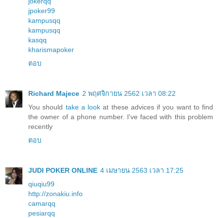
jokerqq
jpoker99
kampusqq
kampusqq
kasqq
kharismapoker
ตอบ
Richard Majece
2 พฤศจิกายน 2562 เวลา 08:22
You should
take a look
at these advices if you want to find
the owner of a phone number. I've faced with this problem
recently
ตอบ
JUDI POKER ONLINE
4 เมษายน 2563 เวลา 17:25
qiuqiu99
http://zonakiu.info
camarqq
pesiarqq