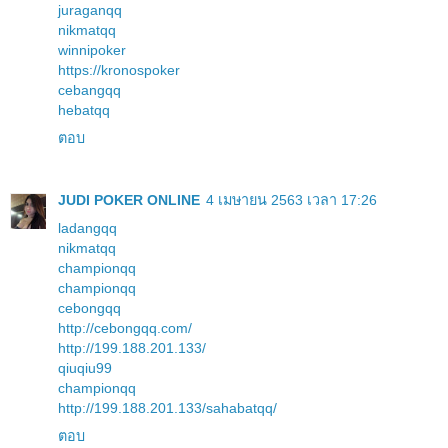
juraganqq
nikmatqq
winnipoker
https://kronospoker
cebangqq
hebatqq
ตอบ
JUDI POKER ONLINE
4 เมษายน 2563 เวลา 17:26
ladangqq
nikmatqq
championqq
championqq
cebongqq
http://cebongqq.com/
http://199.188.201.133/
qiuqiu99
championqq
http://199.188.201.133/sahabatqq/
ตอบ