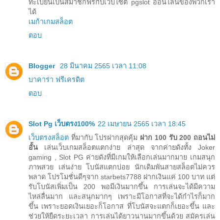
ทะเบียนเป็นสมาชิกฟรีกับเว็บไซต์ pgslot ออนไลน์ของพวกเรา
ได้
เมก้าเกมสล็อต
ตอบ
Blogger
28 มีนาคม 2565 เวลา 11:08
บาคาร่า ฟรีเครดิต
ตอบ
Slot Pg เว็บตรง100%
22 เมษายน 2565 เวลา 18:45
เว็บตรงสล็อต
ที่มากับ โปรฝากสุดคุ้ม
ฝาก 100 รับ 200 ถอนไม่
อั้น
เล่นเว็บเกมสล็อตแตกง่าย ล่าสุด จากค่ายดังทั้ง Joker
gaming , Slot PG ค่ายดังที่มีเกมให้เลือกเล่นมากมาย เกมสนุก
ภาพสวย เล่นง่าย โบนัสแตกบ่อย นักเดิมพันสายสล็อตไม่ควร
พลาด โปรโมชั่นดีๆจาก starbets7788 ฝากเงินแค่ 100 บาท แต่
รับโบนัสเพิ่มเป็น 200 พอมีเงินมากขึ้น การเล่นจะได้มีความ
ไหล่ลื่นมาก และสนุกมากๆ เพราะมีโอกาสที่จะได้กำไรก็มาก
ขึ้น เพราะยอดเงินเยอะก็โอกาส ที่โบนัสจะแตกก็เยอะขึ้น และ
ช่วยให้ยืดระยะเวลา การเล่นได้ยาวนานมากขึ้นด้วย สมัครเล่น