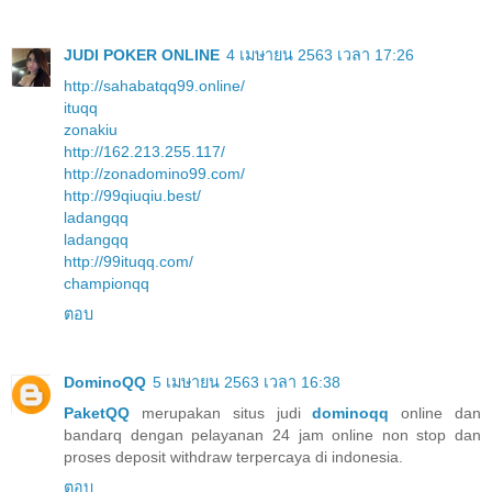
JUDI POKER ONLINE
4 เมษายน 2563 เวลา 17:26
http://sahabatqq99.online/
ituqq
zonakiu
http://162.213.255.117/
http://zonadomino99.com/
http://99qiuqiu.best/
ladangqq
ladangqq
http://99ituqq.com/
championqq
ตอบ
DominoQQ
5 เมษายน 2563 เวลา 16:38
PaketQQ
merupakan situs judi
dominoqq
online dan
bandarq dengan pelayanan 24 jam online non stop dan
proses deposit withdraw terpercaya di indonesia.
ตอบ