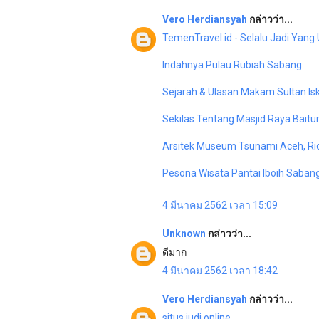
Vero Herdiansyah
กล่าวว่า...
TemenTravel.id - Selalu Jadi Yan
Indahnya Pulau Rubiah Sabang
Sejarah & Ulasan Makam Sultan I
Sekilas Tentang Masjid Raya Bai
Arsitek Museum Tsunami Aceh, Ri
Pesona Wisata Pantai Iboih Saban
4 มีนาคม 2562 เวลา 15:09
Unknown
กล่าวว่า...
ดีมาก
4 มีนาคม 2562 เวลา 18:42
Vero Herdiansyah
กล่าวว่า...
situs judi online