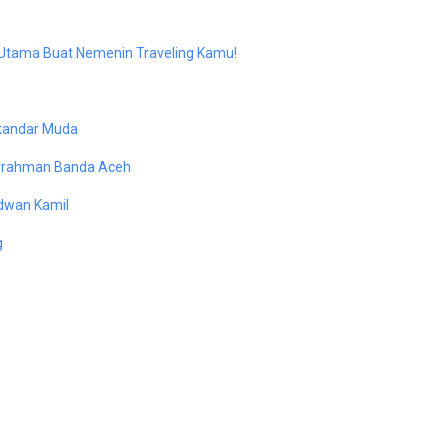
g Utama Buat Nemenin Traveling Kamu!
skandar Muda
turrahman Banda Aceh
dwan Kamil
g