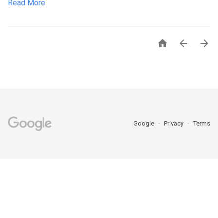
Read More



Google
Privacy
Terms