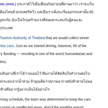
ไทย (ททท.)
ประกาศไว้เมื่อเดือนกันยายนที่ผ่านมาว่า เราจะเก็บ
งไทยด้วยรถสตรีทวิว แต่เมื่อเราเพิ่งจะเริ่มออกรถเท่านั้น 65 
อุทกภัย นับเป็นวิกฤตร้ายแรงที่ส่งผลกระทบกับผู้คนและ
องประเทศ
Tourism Authority of Thailand
 that we would collect street-
View cars
. Just as we started driving, however, 65 of the 
 flooding — resulting in one of the worst humanitarian and 
tory.
ดินทางที่เราได้วางแผนไว้ ทีมงานได้ตัดสินใจทำงานต่อไป 
รับผลกระทบจากน้ำท่วม ถ้าคุณคิดว่าสภาพอากาศยังท้าทายไม่พอ 
ช้างที่อยากรู้อยากเห็นได้อย่างไร
driving schedule, the team was determined to keep the cars 
cusing on unaffected areas. And if the weather wasn’t 