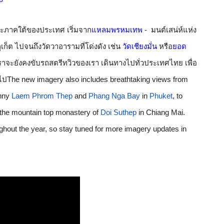
และภาคใต้ของประเทศ เริ่มจาก
แหลมพรหมเทพ
- 
 มนต์เสน่ห์
แห่ง
ูเก็ต ไปจนถึงวัดวาอารามที่โด่งดัง เช่น
วัดเชียงมั่น 
หรือ
ยอด
 เราจะยังคงขับรถสตรีทวิวของเรา เดินทางไปทั่วประเทศไทย เพื่อ
ไป
The new imagery also includes breathtaking views from 
nny 
Laem Phrom Thep
 and 
Phang Nga Bay
 in 
Phuket
, to 
 the mountain top monastery of 
Doi Suthep
 in Chiang Mai. 
ughout the year, so stay tuned for more imagery updates in 