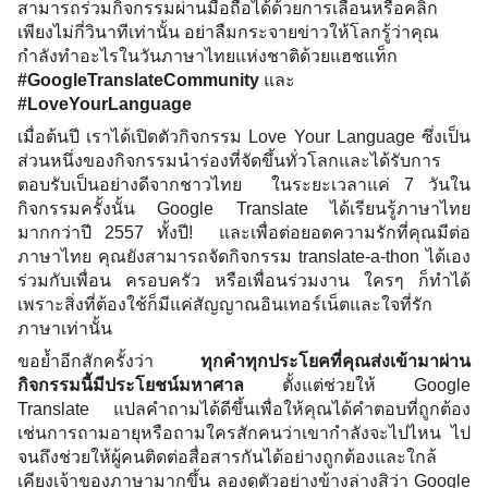
สามารถร่วมกิจกรรมผ่านมือถือได้ด้วยการเลื่อนหรือคลิก
เพียงไม่กี่วินาทีเท่านั้น อย่าลืมกระจายข่าวให้โลกรู้ว่าคุณ
กำลังทำอะไรในวันภาษาไทยแห่งชาติด้วยแฮชแท็ก 
#GoogleTranslateCommunity
 และ 
#LoveYourLanguage
เมื่อต้นปี เราได้เปิดตัวกิจกรรม Love Your Language ซึ่งเป็น
ส่วนหนึ่งของกิจกรรมนำร่องที่จัดขึ้นทั่วโลกและได้รับการ
ตอบรับเป็นอย่างดีจากชาวไทย  ในระยะเวลาแค่ 7 วันใน
กิจกรรมครั้งนั้น Google Translate ได้เรียนรู้ภาษาไทย
มากกว่าปี 2557 ทั้งปี!  และเพื่อต่อยอดความรักที่คุณมีต่อ
ภาษาไทย คุณยังสามารถจัดกิจกรรม translate-a-thon ได้เอง
ร่วมกับเพื่อน ครอบครัว หรือเพื่อนร่วมงาน ใครๆ ก็ทำได้ 
เพราะสิ่งที่ต้องใช้ก็มีแค่สัญญาณอินเทอร์เน็ตและใจที่รัก
ภาษาเท่านั้น  
ขอย้ำอีกสักครั้งว่า 
ทุกคำทุกประโยคที่คุณส่งเข้ามาผ่าน
กิจกรรมนี้มีประโยชน์มหาศาล
 ตั้งแต่ช่วยให้ Google 
Translate แปลคำถามได้ดีขึ้นเพื่อให้คุณได้คำตอบที่ถูกต้อง 
เช่นการถามอายุหรือถามใครสักคนว่าเขากำลังจะไปไหน ไป
จนถึงช่วยให้ผู้คนติดต่อสื่อสารกันได้อย่างถูกต้องและใกล้
เคียงเจ้าของภาษามากขึ้น ลองดูตัวอย่างข้างล่างสิว่า Google 