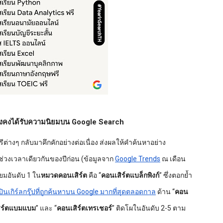
ังคงได้รับความนิยมบน Google Search
่างๆ กลับมาคึกคักอย่างต่อเนื่อง ส่งผลให้คำค้นหาอย่าง
กับช่วงเวลาเดียวกันของปีก่อน (ข้อมูลจาก
Google Trends
ณ เดือน
ยมอันดับ 1 ใน
หมวดคอนเสิร์ต
คือ “
คอนเสิร์ตแบล็กพิงก์
”
ซึ่งตอกย้ำ
ปินเกิร์ลกรุ๊ปที่ถูกค้นหาบน Google มากที่สุดตลอดกาล
ด้าน “
คอน
ิร์ตแบมแบม
”
และ “
คอนเสิร์ตเทรเชอร์
” ติดโผในอันดับ 2-5 ตาม