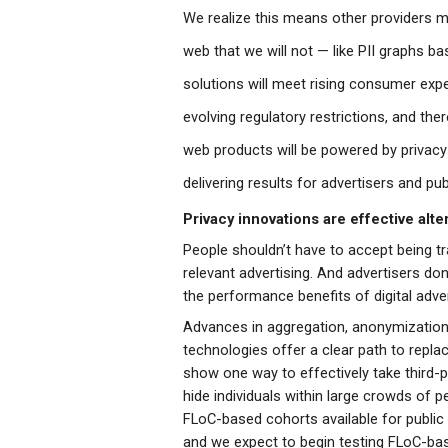
W
e realize this means other providers ma
web that we will not 
—
like PII graphs b
solutions will meet rising consumer expect
evolving regulatory restrictions, and the
web products will be powered by privacy-p
delivering results for advertisers and pub
Privacy innovations are effective alte
People shouldn’t have to accept being tr
relevant advertising. 
And advertisers don
the performance benefits of digital adver
Advances in aggregation, anonymization,
technologies offer a clear path to replacin
show one way to effectively take third-p
hide individuals within large crowds of 
FLoC-based cohorts available for public te
and we expect to begin testing FLoC-bas