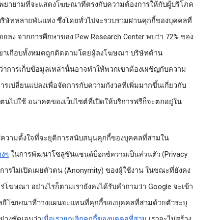
พยายามที่จะแสดงโฆษณาที่ตรงกับความต้องการให้กับผู้บริโภค
งบริษัทหลายพันแห่ง ซึ่งโดยทั่วไปจะรวบรวมผ่านคุกกี้ของบุคคลที่
ลดน้อยลง จากการศึกษาของ Pew Research Center พบว่า 72% ของ
เขาเกือบทั้งหมดถูกติดตามโดยผู้ลงโฆษณา บริษัทด้าน
วว่าการเก็บข้อมูลเหล่านั้นอาจทำให้พวกเขาต้องเผชิญกับความ
รเปลี่ยนแปลงเพื่อจัดการกับความกังวลที่เพิ่มมากขึ้นเกี่ยวกับ
ตนไปใช้ อนาคตของเว็บไซต์ที่เปิดให้บริการฟรีก็จะตกอยู่ใน
ศความตั้งใจที่จะยุติการสนับสนุนคุกกี้ของบุคคลที่สามใน 
างๆ
 ในการพัฒนาโซลูชัน
Privacy 
แซนด์บ็อกซ์ความเป็นส่วนตัว (
งการไม่เปิดเผยตัวตน (Anonymity) ของผู้ใช้งาน ในขณะที่ยังคง
พร่โฆษณา อย่างไรก็ตามเรายังคงได้รับคำถามว่า Google จะเข้า
ยีโฆษณาที่วางแผนจะแทนที่คุกกี้ของบุคคลที่สามด้วยตัวระบุ
อย่างชัดเจนว่า
เมื่อเรายกเลิกคุกกี้ของบุคคลที่สาม
 เราจะไม่สร้าง