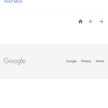
Read More



Google
Privacy
Terms