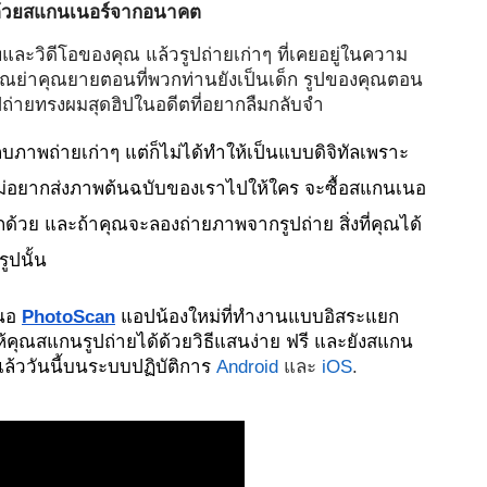
่นด้วยสแกนเนอร์จากอนาคต
และวิดีโอของคุณ แล้วรูปถ่ายเก่าๆ ที่เคยอยู่ในความ
ุณย่าคุณยายตอนที่พวกท่านยังเป็นเด็ก รูปของคุณตอน
ละรูปถ่ายทรงผมสุดฮิปในอดีตที่อยากลืมกลับจำ
็บภาพถ่ายเก่าๆ แต่ก็ไม่ได้ทำให้เป็นแบบดิจิทัลเพราะ
ม่อยากส่งภาพต้นฉบับของเราไปให้ใคร จะซื้อสแกนเนอ
ีกด้วย และถ้าคุณจะลองถ่ายภาพจากรูปถ่าย สิ่งที่คุณได้
ูปนั้น
สนอ 
PhotoScan
 แอปน้องใหม่ที่ทำงานแบบอิสระแยก
คุณสแกนรูปถ่ายได้ด้วยวิธีแสนง่าย ฟรี และยังสแกน
ล้ววันนี้บนระบบปฏิบัติการ 
Android
 และ 
iOS
.