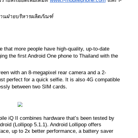
ยละเอียดเพิ่มเติมที่
www.i-mobilephone.com
 และ i-
านฝ่ายบริหารผลิตภัณฑ์ 
re that more people have high-quality, up-to-date 
ng the first Android One phone to Thailand with the 
creen with an 8-megapixel rear camera and a 2-
 perfect for a quick selfie. It is also 4G compatible 
essly between two SIM cards.
le iQ II combines hardware that’s been tested by 
roid (Lollipop 5.1.1). Android Lollipop offers 
ace, up to 2x better performance, a battery saver 