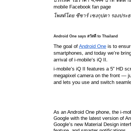
ประเทศ ในราคา 4,444 บาท ติดตามรา
mobile Facebook fan page
โพสต์โดย ซีซาร์ เซงกุปตา รองประธ
Android One says 
สวัสดี
 to Thailand
The goal of 
Android One
 is to ensu
smartphones, and today we’re bringi
arrival of i-mobile’s iQ II.
i-mobile’s iQ II features a 5” HD s
megapixel camera on the front — just
and lets you use and switch seaml
As an Android One phone, the i-mobi
Google with the latest version of And
Google’s new Material Design interf
feature, and smarter notifications. 