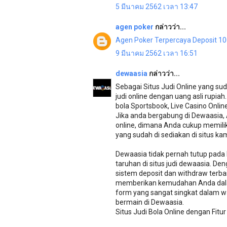
5 มีนาคม 2562 เวลา 13:47
agen poker
กล่าวว่า...
Agen Poker Terpercaya Deposit 1
9 มีนาคม 2562 เวลา 16:51
dewaasia
กล่าวว่า...
Sebagai Situs Judi Online yang 
judi online dengan uang asli rupia
bola Sportsbook, Live Casino Online
Jika anda bergabung di Dewaasia,
online, dimana Anda cukup memilik
yang sudah di sediakan di situs ka
Dewaasia tidak pernah tutup pada 
taruhan di situs judi dewaasia. D
sistem deposit dan withdraw terba
memberikan kemudahan Anda dala
form yang sangat singkat dalam w
bermain di Dewaasia.
Situs Judi Bola Online dengan Fitu