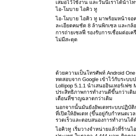
เสมอไว้ใช้งาน และวันนี้เราได้นำโทร
ไอ-โมบาย ไอคิว ทู 
ไอ-โมบาย ไอคิว ทู มาพร้อมหน้าจอค
ละเอียดคมชัด 8 ล้านพิกเซล และกล้อ
การถ่ายเซลฟี่ รองรับการเชื่อมต่อเ
ไม่มีสะดุด
ด้วยความเป็นโทรศัพท์ Android One
ทดสอบจาก Google เข้าไว้กับระบบปฏิบั
Lollipop 5.1.1 นำเสนออินเทอร์เฟซ M
ประสิทธิภาพการทำงานดีขึ้นกว่าเดิม
เตือนที่ชาญฉลาดกว่าเดิม 
นอกจากนั้นมันยังอัพเดทระบบปฏิบัติ
ที่เปิดให้อัพเดท (ขึ้นอยู่กับกำหนด
รวดเร็วและตอบสนองการทำงานได้ท
ไอคิวทู เริ่มวางจำหน่ายแล้วที่ร้