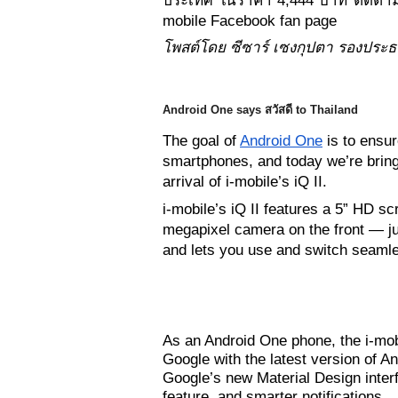
ประเทศ ในราคา 4,444 บาท ติดตามรา
mobile Facebook fan page
โพสต์โดย ซีซาร์ เซงกุปตา รองประธ
Android One says 
สวัสดี
 to Thailand
The goal of 
Android One
 is to ensu
smartphones, and today we’re bringi
arrival of i-mobile’s iQ II.
i-mobile’s iQ II features a 5” HD s
megapixel camera on the front — just
and lets you use and switch seaml
As an Android One phone, the i-mobi
Google with the latest version of And
Google’s new Material Design interf
feature, and smarter notifications. 