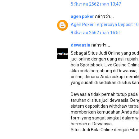
5 มีนาคม 2562 เวลา 13:47
agen poker
กล่าวว่า...
Agen Poker Terpercaya Deposit 1
9 มีนาคม 2562 เวลา 16:51
dewaasia
กล่าวว่า...
Sebagai Situs Judi Online yang 
judi online dengan uang asli rupia
bola Sportsbook, Live Casino Online
Jika anda bergabung di Dewaasia,
online, dimana Anda cukup memilik
yang sudah di sediakan di situs ka
Dewaasia tidak pernah tutup pada 
taruhan di situs judi dewaasia. D
sistem deposit dan withdraw terba
memberikan kemudahan Anda dala
form yang sangat singkat dalam w
bermain di Dewaasia.
Situs Judi Bola Online dengan Fitu