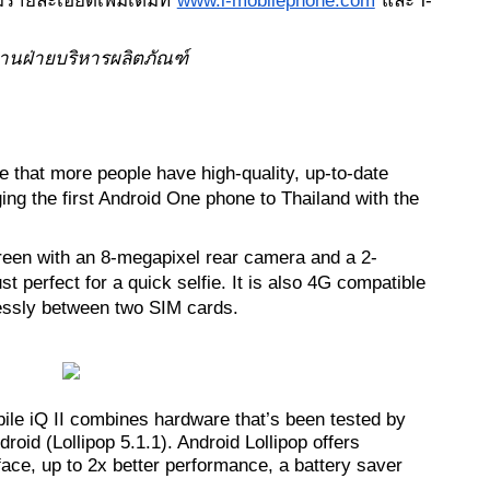
ยละเอียดเพิ่มเติมที่
www.i-mobilephone.com
 และ i-
านฝ่ายบริหารผลิตภัณฑ์ 
re that more people have high-quality, up-to-date 
ng the first Android One phone to Thailand with the 
creen with an 8-megapixel rear camera and a 2-
 perfect for a quick selfie. It is also 4G compatible 
essly between two SIM cards.
le iQ II combines hardware that’s been tested by 
roid (Lollipop 5.1.1). Android Lollipop offers 
ace, up to 2x better performance, a battery saver 