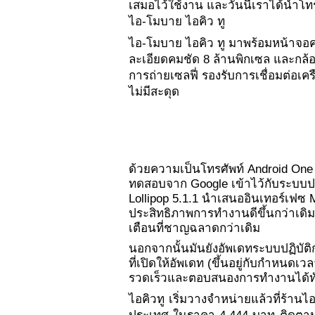
เสมอไว้ใช้งาน และวันนี้เราได้นำโทร
ไอ-โมบาย ไอคิว ทู 
ไอ-โมบาย ไอคิว ทู มาพร้อมหน้าจอค
ละเอียดคมชัด 8 ล้านพิกเซล และกล้อ
การถ่ายเซลฟี่ รองรับการเชื่อมต่อเ
ไม่มีสะดุด
ด้วยความเป็นโทรศัพท์ Android One
ทดสอบจาก Google เข้าไว้กับระบบปฏิบั
Lollipop 5.1.1 นำเสนออินเทอร์เฟซ M
ประสิทธิภาพการทำงานดีขึ้นกว่าเดิม
เตือนที่ชาญฉลาดกว่าเดิม 
นอกจากนั้นมันยังอัพเดทระบบปฏิบัติ
ที่เปิดให้อัพเดท (ขึ้นอยู่กับกำหนด
รวดเร็วและตอบสนองการทำงานได้ท
ไอคิวทู เริ่มวางจำหน่ายแล้วที่ร้