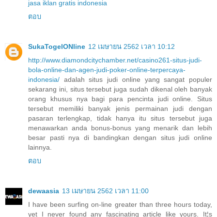
jasa iklan gratis indonesia
ตอบ
SukaTogelONline
12 เมษายน 2562 เวลา 10:12
http://www.diamondcitychamber.net/casino261-situs-judi-
bola-online-dan-agen-judi-poker-online-terpercaya-
indonesia/
adalah situs judi online yang sangat populer
sekarang ini, situs tersebut juga sudah dikenal oleh banyak
orang khusus nya bagi para pencinta judi online. Situs
tersebut memiliki banyak jenis permainan judi dengan
pasaran terlengkap, tidak hanya itu situs tersebut juga
menawarkan anda bonus-bonus yang menarik dan lebih
besar pasti nya di bandingkan dengan situs judi online
lainnya.
ตอบ
dewaasia
13 เมษายน 2562 เวลา 11:00
I have been surfing on-line greater than three hours today,
yet I never found any fascinating article like yours. It¦s