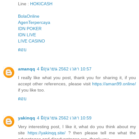
Line :
HOKICASH
BolaOnline
AgenTerpercaya
IDN POKER
IDN LIVE
LIVE CASINO
ตอบ
amanqq
4 มิถุนายน 2562 เวลา 10:57
I really like what you post, thank you for sharing it, if you
accept other references, please visit
https://aman99.online/
if you like too.
ตอบ
yakinqq
4 มิถุนายน 2562 เวลา 10:59
Very interesting post, I like it, what do you think about my
site
https://yakinqq.site/
? then please tell me what the
advantages and disadvantages are, thank you.