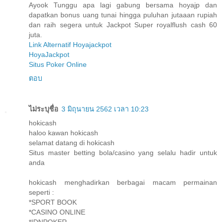
Ayook Tunggu apa lagi gabung bersama hoyajp dan
dapatkan bonus uang tunai hingga puluhan jutaaan rupiah
dan raih segera untuk Jackpot Super royalflush cash 60
juta.
Link Alternatif Hoyajackpot
HoyaJackpot
Situs Poker Online
ตอบ
ไม่ระบุชื่อ
3 มิถุนายน 2562 เวลา 10:23
hokicash
haloo kawan hokicash
selamat datang di hokicash
Situs master betting bola/casino yang selalu hadir untuk
anda
hokicash menghadirkan berbagai macam permainan
seperti :
*SPORT BOOK
*CASINO ONLINE
*IDNPOKER