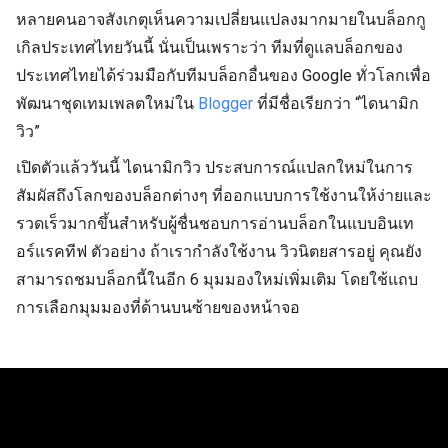
หลายคนอาจสังเกตุเห็นความเปลี่ยนแปลงมากมายในบล็อกกู
เกิลประเทศไทยวันนี้ นั่นเป็นเพราะว่า ทีมที่ดูแลบล็อกของ
ประเทศไทยได้ร่วมมือกับทีมบล็อกอื่นของ Google ทั่วโลกเพื่อ
พัฒนาชุดเทมเพลตใหม่ใน
Blogger
ที่มีชื่อเรียกว่า “ไดนามิก
วิว”
เปิดตัวแล้ววันนี้ ไดนามิกวิว ประสบการณ์แปลกใหม่ในการ
สัมผัสถึงโลกของบล็อกต่างๆ ที่ออกแบบการใช้งานให้ง่ายและ
รวดเร็วมากขึ้นสำหรับผู้ชื่นชอบการอ่านบล็อกในแบบอินเท
อร์แรคทีฟ ตัวอย่าง ถ้าเรากำลังใช้งาน วิวนิตยสารอยู่ คุณยัง
สามารถชมบล็อกนี้ในอีก 6 มุมมองใหม่เพิ่มเติม โดยใช้แถบ
การเลือกมุมมองที่ด้านบนซ้ายของหน้าจอ