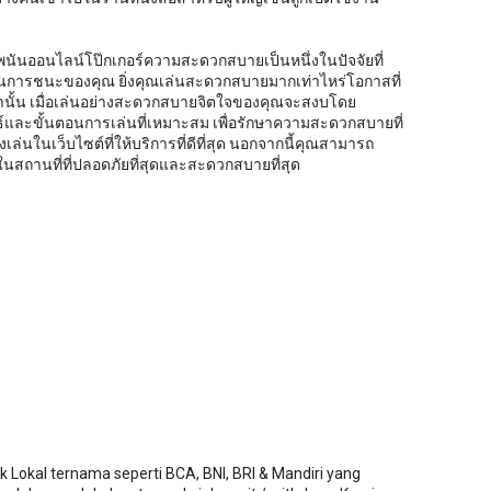
พนันออนไลน์โป๊กเกอร์ความสะดวกสบายเป็นหนึ่งในปัจจัยที่
นการชนะของคุณ ยิ่งคุณเล่นสะดวกสบายมากเท่าไหร่โอกาสที่
านั้น เมื่อเล่นอย่างสะดวกสบายจิตใจของคุณจะสงบโดย
ทธ์และขั้นตอนการเล่นที่เหมาะสม เพื่อรักษาความสะดวกสบายที่
ล่นในเว็บไซต์ที่ให้บริการที่ดีที่สุด นอกจากนี้คุณสามารถ
ถานที่ที่ปลอดภัยที่สุดและสะดวกสบายที่สุด
 Lokal ternama seperti BCA, BNI, BRI & Mandiri yang