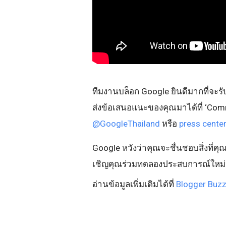
ทีมงานบล็อก Google ยินดีมากที่จะร
ส่งข้อเสนอแนะของคุณมาได้ที่ ‘Co
@GoogleThailand
หรือ
press center
Google หวังว่าคุณจะชื่นชอบสิ่งที่ค
เชิญคุณร่วมทดลองประสบการณ์ใหม่
อ่านข้อมูลเพิ่มเติมได้ที่
Blogger Buzz