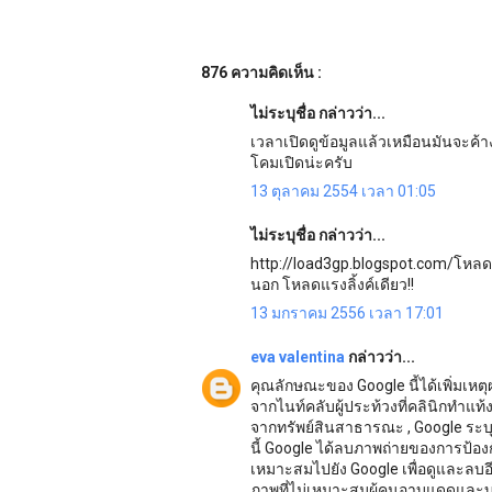
876 ความคิดเห็น :
ไม่ระบุชื่อ กล่าวว่า...
เวลาเปิดดูข้อมูลแล้วเหมือนมันจะค้
โคมเปิดน่ะครับ
13 ตุลาคม 2554 เวลา 01:05
ไม่ระบุชื่อ กล่าวว่า...
http://load3gp.blogspot.com/โหลดแร
นอก โหลดแรงลิ้งค์เดียว!!
13 มกราคม 2556 เวลา 17:01
eva valentina
กล่าวว่า...
คุณลักษณะของ Google นี้ได้เพิ่มเหต
จากไนท์คลับผู้ประท้วงที่คลินิกทำแท้
จากทรัพย์สินสาธารณะ , Google ระบุ
นี้ Google ได้ลบภาพถ่ายของการป้อ
เหมาะสมไปยัง Google เพื่อดูและลบ
ภาพที่ไม่เหมาะสมผู้คนอาบแดดและบา