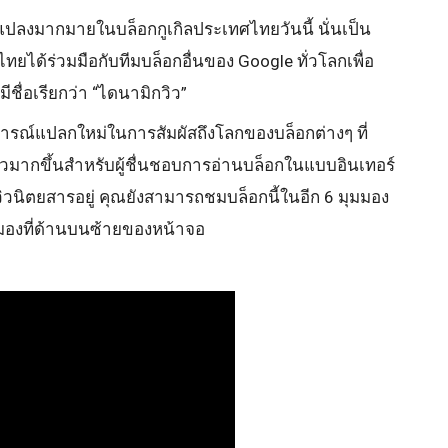
ปลงมากมายในบล็อกกูเกิลประเทศไทยวันนี้ นั่นเป็น
ทยได้ร่วมมือกับทีมบล็อกอื่นของ Google ทั่วโลกเพื่อ
่มีชื่อเรียกว่า “ไดนามิกวิว”
บการณ์แปลกใหม่ในการสัมผัสถึงโลกของบล็อกต่างๆ ที่
มากขึ้นสำหรับผู้ชื่นชอบการอ่านบล็อกในแบบอินเทอร์
วิวนิตยสารอยู่ คุณยังสามารถชมบล็อกนี้ในอีก 6 มุมมอง
มมองที่ด้านบนซ้ายของหน้าจอ