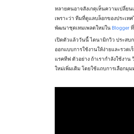
หลายคนอาจสังเกตุเห็นความเปลี่ยนแ
เพราะว่า ทีมที่ดูแลบล็อกของประเทศไ
พัฒนาชุดเทมเพลตใหม่ใน
Blogger
ที
เปิดตัวแล้ววันนี้ ไดนามิกวิว ประส
ออกแบบการใช้งานให้ง่ายและรวดเร็ว
แรคทีฟ ตัวอย่าง ถ้าเรากำลังใช้งาน 
ใหม่เพิ่มเติม โดยใช้แถบการเลือกมุ