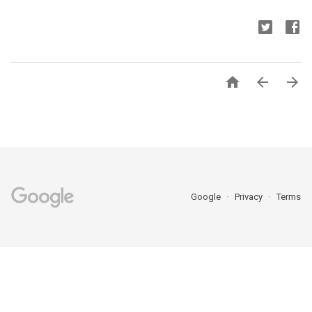



Google
Privacy
Terms