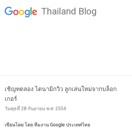
Thailand Blog
เชิญทดลอง ไดนามิกวิว ลูกเล่นใหม่จากบล็อก
เกอร์
วันพุธที่ 28 กันยายน พ.ศ. 2554
เขียนโดย โดย ทีมงาน Google ประเทศไทย