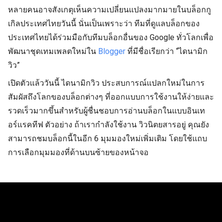
หลายคนอาจสังเกตุเห็นความเปลี่ยนแปลงมากมายในบล็อกกู
เกิลประเทศไทยวันนี้ นั่นเป็นเพราะว่า ทีมที่ดูแลบล็อกของ
ประเทศไทยได้ร่วมมือกับทีมบล็อกอื่นของ Google ทั่วโลกเพื่อ
พัฒนาชุดเทมเพลตใหม่ใน
Blogger
ที่มีชื่อเรียกว่า “ไดนามิก
วิว”
เปิดตัวแล้ววันนี้ ไดนามิกวิว ประสบการณ์แปลกใหม่ในการ
สัมผัสถึงโลกของบล็อกต่างๆ ที่ออกแบบการใช้งานให้ง่ายและ
รวดเร็วมากขึ้นสำหรับผู้ชื่นชอบการอ่านบล็อกในแบบอินเท
อร์แรคทีฟ ตัวอย่าง ถ้าเรากำลังใช้งาน วิวนิตยสารอยู่ คุณยัง
สามารถชมบล็อกนี้ในอีก 6 มุมมองใหม่เพิ่มเติม โดยใช้แถบ
การเลือกมุมมองที่ด้านบนซ้ายของหน้าจอ