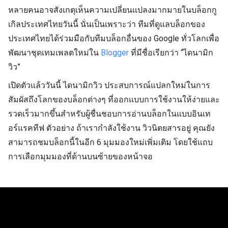
หลายคนอาจสังเกตุเห็นความเปลี่ยนแปลงมากมายในบล็อกกู
เกิลประเทศไทยวันนี้ นั่นเป็นเพราะว่า ทีมที่ดูแลบล็อกของ
ประเทศไทยได้ร่วมมือกับทีมบล็อกอื่นของ Google ทั่วโลกเพื่อ
พัฒนาชุดเทมเพลตใหม่ใน
Blogger
ที่มีชื่อเรียกว่า “ไดนามิก
วิว”
เปิดตัวแล้ววันนี้ ไดนามิกวิว ประสบการณ์แปลกใหม่ในการ
สัมผัสถึงโลกของบล็อกต่างๆ ที่ออกแบบการใช้งานให้ง่ายและ
รวดเร็วมากขึ้นสำหรับผู้ชื่นชอบการอ่านบล็อกในแบบอินเท
อร์แรคทีฟ ตัวอย่าง ถ้าเรากำลังใช้งาน วิวนิตยสารอยู่ คุณยัง
สามารถชมบล็อกนี้ในอีก 6 มุมมองใหม่เพิ่มเติม โดยใช้แถบ
การเลือกมุมมองที่ด้านบนซ้ายของหน้าจอ