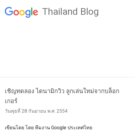
Thailand Blog
เชิญทดลอง ไดนามิกวิว ลูกเล่นใหม่จากบล็อก
เกอร์
วันพุธที่ 28 กันยายน พ.ศ. 2554
เขียนโดย โดย ทีมงาน Google ประเทศไทย