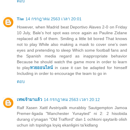
ตอบ
Tiw
14 กรกฎาคม 2563 เวลา 20:01
However, when Madrid beat Deportivo Alaves 2-0 on Friday
10 July, Bale's hot spot was once again as Pauline Zidane
replaced all 5 of them. Smiling a little bit bored That knows
not to play While also making a mask to cover one's own
eyes and pretending to sleep Which some football fans and
the Spanish media regard as inappropriate behavior
Because he should watch the game more in order to learn
to play
หวยออนไลน์
in case it can be adapted for himself
Including in order to encourage the team to go in
ตอบ
เทพเจ้ามาแล้ว
14 กรกฎาคม 2563 เวลา 20:12
Ralf Xasen Xattl Avstriyalik murabbiy Sautgempton Jamoa
Premer-ligada "Manchester Yunayted" ni 2: 2 hisobida
durang o'ynagan "Old Trafford" dan 1 ochkoni qaytarib olish
uchun ish topishga loyiq ekanligini ta'kidlang