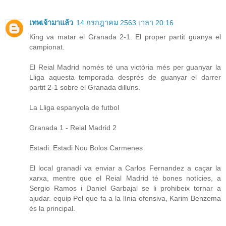
เทพเจ้ามาแล้ว
14 กรกฎาคม 2563 เวลา 20:16
King va matar el Granada 2-1. El proper partit guanya el
campionat.
El Reial Madrid només té una victòria més per guanyar la
Lliga aquesta temporada després de guanyar el darrer
partit 2-1 sobre el Granada dilluns.
La Lliga espanyola de futbol
Granada 1 - Reial Madrid 2
Estadi: Estadi Nou Bolos Carmenes
El local granadí va enviar a Carlos Fernandez a caçar la
xarxa, mentre que el Reial Madrid té bones notícies, a
Sergio Ramos i Daniel Garbajal se li prohibeix tornar a
ajudar. equip Pel que fa a la línia ofensiva, Karim Benzema
és la principal.