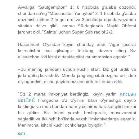
Avvaliga "Sautgempton" 1: 0 hisobida g'alaba qozondi,
shundan so'ng "Manchester Yunayted" 2: 1 hisobida g'alaba
qozonish uchun 2 ta gol urdi va 3 ochkoga ega darvozabon
sifatida da'vo qildi, ammo 96-daqiqada Maykl Obfemi
jarohat oldi. "Saints" uchun Super Sub raqibi 2-2
Hasenhunt O'yindan keyin shunday dedi "Agar jasorat
ko'rsatishni bas qilsangiz To'xtang, davom eting Siz
allaqachon ikki kishi o'rtasida sifat muammosiga egasiz. "
«Bu mening jamoam uchun kuchli start. Biz gol urdik va
juda qattiq kurashdik. Menda jangning sifati ozgina edi, deb
o'ylagandim, o'sha paytda biz unchalik tez emas edik.
"Siz 2 marta imkoniyat berdingiz, keyin yarim
แทงบอล
ออนไลน์
finalgacha o'z o'yinim bilan o'ynashga qaytib
keldingiz va men bundan ham yaxshiroq harakat qilishimizni
his qildim. Biz to'pni yaxshi boshqardik, muvozanatni
saqladik va ikkinchi bo'limda yaxshi imkoniyatlarga egamiz.
Menimcha, ishchi kuchi ochkolarga loyiqdir. "
ตอบ