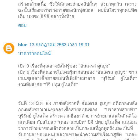
สร้างกล้ามเนื้อ ซึ่งให้นักเตะถ่ายคลิปสั้นๆ ส่งมาทุกวัน เพราะ
ฉะนั้นเรื่องสภาพร่างกายของนักฟุตบอล ผมมั่นใจว่าทุกคนฟิต
เต็ม 100%” อิชิอิ กล่าวทิ้งท้าย
ตอบ
blue
13 กรกฎาคม 2563 เวลา 19:31
บาคาร่าออนไลน์
เปิด 9 เรื่องที่คุณอาจยังไม่รู้ของ "อันเดรส ตูเญซ"
เปิด 9 เรื่องที่คุณอาจไม่เคยรู้มาก่อนของ "อันเดรส ตูเญซ" ชาว
เวเนซุเอลาเชื้อสายสเปนที่เพิ่งย้ายมาจาก "บุรีรัมย์ ยูไนเต็ด"
ร่วมทีมสังกัด "บีจี ปทุม ยูไนเต็ด"
วันที่ 13 มิ.ย. 63 ภายหลังจากที่ อันเดรส ตูเญซ อดีตกองหลัง
กองหลังชาวเวเนซุเอลาเชื้อสายสเปนของ "ปราสาทสายฟ้า"
บุรีรัมย์ ยูไนเต็ด สร้างความฮือฮาด้วยการย้ายมาเล่นในถิ่นลีโอ
สเตเดียม กับสโมสร "เดอะ แรบบิท" บีจี ปทุม ยูไนเต็ด แน่นอน
ว่าการย้ายมาของเจ้าตัวกลายเป็นกระแสที่ถูกพูดถึงและเป็นที่
จับตามองของแฟนบอลว่าเขาจะนำความสำเร็จมาสู่ทัพ "เดอะ