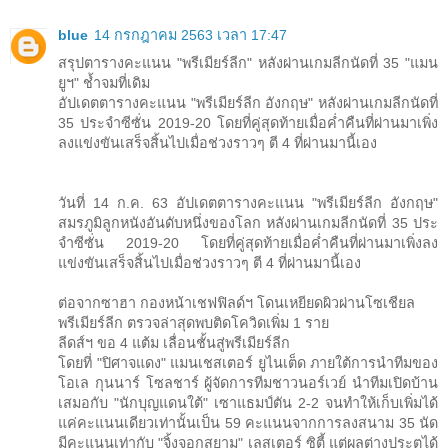
blue
14 กรกฎาคม 2563 เวลา 17:47
สรุปตารางคะแนน "พรีเมียร์ลีก" หลังผ่านเกมลีกนัดที่ 35 "แมน
ยูฯ" ช้ำจมที่เดิม
อัปเดตตารางคะแนน "พรีเมียร์ลีก อังกฤษ" หลังผ่านเกมลีกนัดที่
35 ประจำซีซั่น 2019-20 โดยที่คู่สุดท้ายเมื่อค่ำคืนที่ผ่านมาเพิ่ง
ลงแข่งขันเสร็จสิ้นไปเมื่อช่วงราวๆ ตี 4 ที่ผ่านมานี้เอง
วันที่ 14 ก.ค. 63 อัปเดตตารางคะแนน "พรีเมียร์ลีก อังกฤษ"
สมรภูมิลูกหนังอันดับหนึ่งของโลก หลังผ่านเกมลีกนัดที่ 35 ประ
จำซีซั่น 2019-20 โดยที่คู่สุดท้ายเมื่อค่ำคืนที่ผ่านมาเพิ่งลง
แข่งขันเสร็จสิ้นไปเมื่อช่วงราวๆ ตี 4 ที่ผ่านมานี้เอง
ต่อจากซาฮา กองหน้าเชฟฟิลด์ฯ โดนเหยียดผิวผ่านโซเชียล
พรีเมียร์ลีก ตรวจล่าสุดพบติดโควิดเพิ่ม 1 ราย
ลีดส์ฯ ขอ 4 แต้ม เลื่อนชั้นสู่พรีเมียร์ลีก
โดยที่ "ปิศาจแดง" แมนเชสเตอร์ ยูไนเต็ด ภายใต้การนำทีมของ
โอเล กุนนาร์ โซลชาร์ ผู้จัดการทีมชาวนอร์เวย์ นำทีมเปิดบ้าน
เสมอกับ "นักบุญแดนใต้" เซาแธมป์ตัน 2-2 จนทำให้เก็บเพิ่มได้
แค่คะแนนเดียวเท่านั้นเป็น 59 คะแนนจากการลงสนาม 35 นัด
มีคะแนนเท่ากับ "จิ้งจอกสยาม" เลสเตอร์ ซิตี้ แต่ผลต่างประตูได้