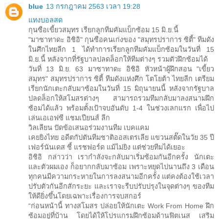
blue
13 กรกฎาคม 2563 เวลา 19:28
แทงบอลสด
กุนซือเขี้ยวสมุทร เรียกลูกทีมคัมแบ็กซ้อม 15 มิ.ย.นี้
"มาซาทาดะ อิชิอิ" กุนซือคนเก่งของ "สมุทรปราการ ซิตี้" ทีมดัง
ในศึกไทยลีก 1 ได้ทำการเรียกลูกทีมคัมแบ็กซ้อมในวันที่ 15
มิ.ย.นี้ หลังจากที่รัฐบาลปลดล็อกให้ทีมต่างๆ รวมตัวฝึกซ้อมได้
วันที่ 13 มิ.ย. 63 มาซาทาดะ อิชิอิ หัวหน้าผู้ฝึกสอน "เขี้ยว
สมุทร" สมุทรปราการ ซิตี้ ทีมดังแห่งศึก โตโยต้า ไทยลีก เตรียม
เรียกนักเตะกลับมาซ้อมในวันที่ 15 มิถุนายนนี้ หลังจากรัฐบาล
ปลดล็อกให้สโมสรต่างๆ สามารถรวมทีมกลับมาลงสนามฝึก
ซ้อมได้แล้ว พร้อมตั้งเป้าจบอันดับ 1-4 ในช่วงเลกแรก เพื่อไป
เล่นเอเอฟซี แชมเปียนส์ ลีก
วิลเลียน ปัดข้อเสนอร่วมงานทีม เบคแคม
เคยยิงไทย อดีตกัปตันทีมชาติออสเตรเลีย แขวนสตั๊ดในวัย 35 ปี
เฟอร์นันเดส ชี้ แรชฟอร์ด แม้ไม่ยิง แต่ช่วยทีมได้เยอะ
อิชิอิ กล่าวว่า เรากำลังจะกลับมาเริ่มซ้อมกันอีกครั้ง นักเตะ
และตัวผมเอง ก็อยากกลับมาซ้อม เพราะหยุดไปนานถึง 3 เดือน
ทุกคนมีความกระหายในการลงสนามอีกครั้ง แต่คงต้องใช้เวลา
ปรับตัวกันอีกสักระยะ และเราจะรีบปรับปรุงในจุดต่างๆ ของทีม
ให้ดียิ่งขึ้นโดยเฉพาะเรื่องการจบสกอร์
“ก่อนหน้านี้ ทางสโมสร ปล่อยให้นักเตะ Work From Home ฝึก
ซ้อมอยู่ที่บ้าน โดยได้ให้โปรแกรมฝึกซ้อมด้านฟิตเนส เสริม