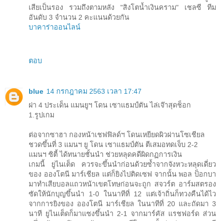
เสียเป็นรอง รวมถึงตามหลัง "สิงโตน้ำเงินคราม" เชลซี ทีม
อันดับ 3 จำนวน 2 คะแนนด้วยกัน
บาคาร่าออนไลน์
ตอบ
blue
14 กรกฎาคม 2563 เวลา 17:47
ผ่า 4 ประเด็น แมนยูฯ โดน เซาแธมป์ตัน ไล่เจ๊าสุดช็อก
1.รูปเกม
ต่อจากซาฮา กองหน้าเชฟฟิลด์ฯ โดนเหยียดผิวผ่านโซเชียล
ชวดขึ้นที่ 3 แมนฯ ยู โดน เซาแธมป์ตัน ตีเสมอทดเจ็บ 2-2
แมนฯ ซิตี้ ได้ทนายชั้นนำ ช่วยหลุดคดีผิดกฏการเงิน
เกมนี้ ยูไนเต็ด ควรจะขึ้นนำก่อนด้วยซ้ำจากจังหวะหลุดเดี่ยว
ของ อองโตนี มาร์เชียล แต่ก็ยิงไปติดเซฟ จากนั้น พอล ป็อกบา
มาทำเสียบอลแถวหน้าเขตโทษก่อนจะถูก สจวร์ต อาร์มสตรอง
ซัดให้นักบุญขึ้นนำ 1-0 ในนาทีที่ 12 แต่เจ้าถิ่นก็ทวงคืนได้ไว
จากการยิงของ อองโตนี มาร์เชียล ในนาทีที่ 20 และถัดมา 3
นาที ยูไนเต็ดก็มาแซงขึ้นนำ 2-1 จากมาร์คัส แรชฟอร์ด ส่วน