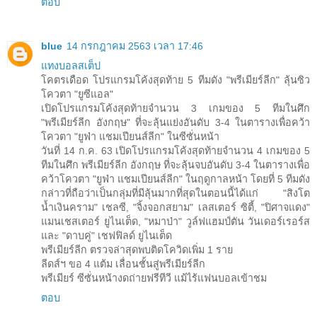
ตอบ
blue
14 กรกฎาคม 2563 เวลา 17:46
แทงบอลสเต็ป
โคตรเดือด โปรแกรมโค้งสุดท้าย 5 ทีมดัง "พรีเมียร์ลีก" ลุ้นซิว
โควตา "ยูซีแอล"
เปิดโปรแกรมโค้งสุดท้ายจำนวน 3 เกมของ 5 ทีมในศึก
"พรีเมียร์ลีก อังกฤษ" ที่จะลุ้นแย่งอันดับ 3-4 ในตารางเพื่อคว้า
โควตา "ยูฟ่า แชมเปียนส์ลีก" ในซีซั่นหน้า
วันที่ 14 ก.ค. 63 เปิดโปรแกรมโค้งสุดท้ายจำนวน 4 เกมของ 5
ทีมในศึก พรีเมียร์ลีก อังกฤษ ที่จะลุ้นจบอันดับ 3-4 ในตารางเพื่อ
คว้าโควตา "ยูฟ่า แชมเปียนส์ลีก" ในฤดูกาลหน้า โดยที่ 5 ทีมดัง
กล่าวที่ถือว่าเป็นกลุ่มที่มีลุ้นมากที่สุดในตอนนี้ได้แก่ "สิงโต
น้ำเงินคราม" เชลซี, "จิ้งจอกสยาม" เลสเตอร์ ซิตี้, "ปิศาจแดง"
แมนเชสเตอร์ ยูไนเต็ด, "หมาป่า" วูล์ฟแฮมป์ตัน วันเดอร์เรอร์ส
และ "ดาบคู่" เชฟฟิลด์ ยูไนเต็ด
พรีเมียร์ลีก ตรวจล่าสุดพบติดโควิดเพิ่ม 1 ราย
ลีดส์ฯ ขอ 4 แต้ม เลื่อนชั้นสู่พรีเมียร์ลีก
พรีเมียร์ ซีซั่นหน้างดถ่ายฟรีทีวี แม้ไร้แฟนบอลเข้าชม
ตอบ