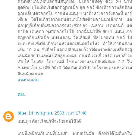
ครึ่งหลังเกมเปิดแลกกันสนุกเลย มีโอกาสทั้งคู่ ช่วง 20 นาที
สุดท้าย ยูไนเต็ดเริ่มเจอปัญหาเมื่อ ลุค ชอว์ ข้อเท้าขวาพลิกต้อง
ถูกเปลี่ยนตัวออกไป จากนั้นแมนยูฯ น่าทิ้งห่างจากจังหวะที่ มาร์
เชียล โซโล่เดี่ยวจากแดนตัวเองไปยิงข้ามคานน่าเสียดาย แต่
นักบุญก็เกือบตีเสมอจากจังหวะซัดของ เนธาน เรดมอนด์ แต่
ดาบิด เดเคอา พุ่งปัดออกไปได้ จากนั้นนาทีที่ 90+1 แมนยูเจอ
ปัญหาอีกแล้วเมื่อ แบรนดอน วิลเลียมส์ ที่ลงมาแทน ชอว์ ไป
ปะทะกับแข้งทีมเยือนจนหัวแตกเล่นต่อไม่ไหว ทำให้เจ้าถิ่นต้อง
เล่น 10 คน ซึ่งถือเป็นจุดเปลี่ยนเลยก็ว่าได้เพราะต้องเหลือตัวผู้
เล่นน้อยกว่าและมาเสียลูกเตะมุม ก่อนที่ เจมส์ วอร์ด เพราส์ จะ
เปิดให้ ไมเคิล โอบาเฟมี โขกพาเซาแธมป์ตันตีเสมอ 2-2 ใน
ช่วงทดเจ็บ นาทีที่ 90+6 ได้แต้มกลับไปจากโรงละครแห่งความ
ฝันหน้าตาเฉย
แทงบอลสด
ตอบ
blue
14 กรกฎาคม 2563 เวลา 17:48
แมนยูฯ ต้องเรียนรู้ที่จะปิดเกมให้ได้
เกมนี้เหมือนกับเกมที่แมนยูฯ พบบอร์นมัธ คือทำได้ไม่ดีพอใน