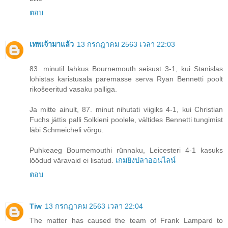
ตอบ
เทพเจ้ามาแล้ว
13 กรกฎาคม 2563 เวลา 22:03
83. minutil lahkus Bournemouth seisust 3-1, kui Stanislas
lohistas karistusala paremasse serva Ryan Bennetti poolt
rikošeeritud vasaku palliga.
Ja mitte ainult, 87. minut nihutati viigiks 4-1, kui Christian
Fuchs jättis palli Solkieni poolele, vältides Bennetti tungimist
läbi Schmeicheli võrgu.
Puhkeaeg Bournemouthi rünnaku, Leicesteri 4-1 kasuks
löödud väravaid ei lisatud.
เกมยิงปลาออนไลน์
ตอบ
Tiw
13 กรกฎาคม 2563 เวลา 22:04
The matter has caused the team of Frank Lampard to