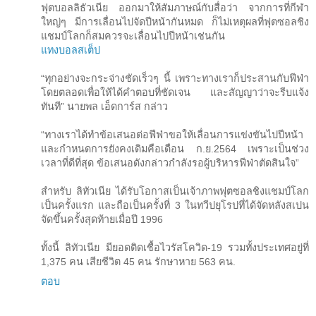
ฟุตบอลลิธัวเนีย ออกมาให้สัมภาษณ์กับสื่อว่า จากการที่กีฬา
ใหญ่ๆ มีการเลื่อนไปจัดปีหน้ากันหมด ก็ไม่เหตุผลที่ฟุตซอลชิง
แชมป์โลกก็สมควรจะเลื่อนไปปีหน้าเช่นกัน
แทงบอลสเต็ป
“ทุกอย่างจะกระจ่างชัดเร็วๆ นี้ เพราะทางเราก็ประสานกับฟีฟ่า
โดยตลอดเพื่อให้ได้คำตอบที่ชัดเจน และสัญญาว่าจะรีบแจ้ง
ทันที” นายพล เอ็ดการ์ส กล่าว
“ทางเราได้ทำข้อเสนอต่อฟีฟ่าขอให้เลื่อนการแข่งขันไปปีหน้า
และกำหนดการยังคงเดิมคือเดือน ก.ย.2564 เพราะเป็นช่วง
เวลาที่ดีที่สุด ข้อเสนอดังกล่าวกำลังรอผู้บริหารฟีฟ่าตัดสินใจ”
สำหรับ ลิทัวเนีย ได้รับโอกาสเป็นเจ้าภาพฟุตซอลชิงแชมป์โลก
เป็นครั้งแรก และถือเป็นครั้งที่ 3 ในทวีปยุโรปที่ได้จัดหลังสเปน
จัดขึ้นครั้งสุดท้ายเมื่อปี 1996
ทั้งนี้ ลิทัวเนีย มียอดติดเชื้อไวรัสโควิด-19 รวมทั้งประเทศอยู่ที่
1,375 คน เสียชีวิต 45 คน รักษาหาย 563 คน.
ตอบ