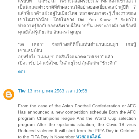
แรบบิท" ได้หรือไม่ เพราะตลอดระยะเวลาที่ผ่านมาเขาถือว่า
เป็นนักเตะต่างชาติที่ทำผลงานได้อย่างยอดเยี่ยมจนเข้าสู่ปีที่ 7
แล้วที่เขาค้าแข้งอยู่ในเมืองไทย หลายคนอาจจะรู้เรื่องราวของ
เขาไม่มากก็น้อย โดยในช่วง Did You Know ? จะพาไป
ทำความรู้จักกับกองหลังรายนี้ให้มากขึ้น เพราะอาจมีบางเรื่องที่
คุณยังไม่รู้เกี่ยวกับ อันเดรส ตูเญซ
"เด เคอา" จ่อสร้างสถิติขึ้นแท่นตำนานแมนยูฯ เกมบู๊
เซาแธมป์ตัน
อยู่หรือไป “แมนยูฯ” ตัดสินใจอนาคต “เปเรรา” แล้ว
เปิดวาร์ป 14 แข้งไทย ในลีกยุโรป ลุ้นติดทัพ "ช้างศึก"
ตอบ
Tiw
13 กรกฎาคม 2563 เวลา 19:58
From the case of the Asian Football Confederation or AFC
Has announced a new competition schedule Both the AFC
program Champions league And the World Cup selection
program After the epidemic situation, the Covid-19 virus
Reduced violence It will start from the FIFA Day in October
to the FIFA Day in November
หวยออนไลน์