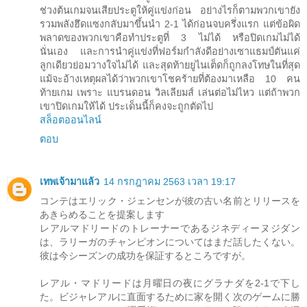
ช่วงต้นเกมจนเสียประตูให้คู่แข่งก่อน อย่างไรก็ตามพวกเขายัง
รวมพลังฮึดแซงกลับมาขึ้นนำ 2-1 ได้ก่อนจบครึ่งแรก แต่ข้อผิด
พลาดของพวกเขาคือทำประตูที่ 3 ไม่ได้ หรือปิดเกมไม่ได้
นั่นเอง และการนำคู่แข่งที่ฟอร์มกำลังดีอย่างเซาแธมป์ตันแค่
ลูกเดียวย่อมวางใจไม่ได้ และสุดท้ายยูไนเต็ดก็ถูกลงโทษในที่สุด
แม้จะอ้างเหตุผลได้ว่าพวกเขาโชคร้ายที่ต้องมาเหลือ 10 คน
ท้ายเกม เพราะ แบรนดอน วิลเลียมส์ เล่นต่อไม่ไหว แต่ถ้าพวก
เขาปิดเกมให้ได้ ประเด็นนี้ก็คงจะถูกตัดไป
สล็อตออนไลน์
ตอบ
เทพเจ้ามาแล้ว
14 กรกฎาคม 2563 เวลา 19:17
コンテはエリック・ジェンセンが彼の古い名前とリリースを
あきらめることを提案します
レアルマドリードのトレーナーであるジネディーヌジダン
は、ラリーガのチャンピオンについてはまだ話したくない。
彼は今シーズンの成功を保証するところですが。
レアル・マドリードは月曜日の夜にグラナダを2-1で下し
た。ビジャレアルに直面するために家を開く次のゲームに勝