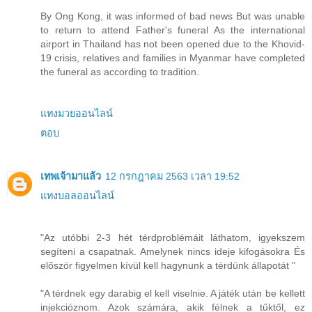
By Ong Kong, it was informed of bad news But was unable
to return to attend Father's funeral As the international
airport in Thailand has not been opened due to the Khovid-
19 crisis, relatives and families in Myanmar have completed
the funeral as according to tradition.
แทงมวยออนไลน์
ตอบ
เทพเจ้ามาแล้ว
12 กรกฎาคม 2563 เวลา 19:52
แทงบอลออนไลน์
"Az utóbbi 2-3 hét térdproblémáit láthatom, igyekszem
segíteni a csapatnak. Amelynek nincs ideje kifogásokra És
először figyelmen kívül kell hagynunk a térdünk állapotát "
"A térdnek egy darabig el kell viselnie. A játék után be kellett
injekcióznom. Azok számára, akik félnek a tűktől, ez