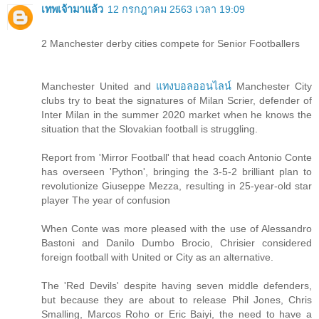
เทพเจ้ามาแล้ว
12 กรกฎาคม 2563 เวลา 19:09
2 Manchester derby cities compete for Senior Footballers
Manchester United and
แทงบอลออนไลน์
Manchester City
clubs try to beat the signatures of Milan Scrier, defender of
Inter Milan in the summer 2020 market when he knows the
situation that the Slovakian football is struggling.
Report from 'Mirror Football' that head coach Antonio Conte
has overseen 'Python', bringing the 3-5-2 brilliant plan to
revolutionize Giuseppe Mezza, resulting in 25-year-old star
player The year of confusion
When Conte was more pleased with the use of Alessandro
Bastoni and Danilo Dumbo Brocio, Chrisier considered
foreign football with United or City as an alternative.
The 'Red Devils' despite having seven middle defenders,
but because they are about to release Phil Jones, Chris
Smalling, Marcos Roho or Eric Baiyi, the need to have a