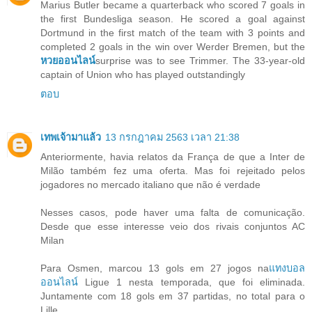
Marius Butler became a quarterback who scored 7 goals in
the first Bundesliga season. He scored a goal against
Dortmund in the first match of the team with 3 points and
completed 2 goals in the win over Werder Bremen, but the
หวยออนไลน์
surprise was to see Trimmer. The 33-year-old
captain of Union who has played outstandingly
ตอบ
เทพเจ้ามาแล้ว
13 กรกฎาคม 2563 เวลา 21:38
Anteriormente, havia relatos da França de que a Inter de
Milão também fez uma oferta. Mas foi rejeitado pelos
jogadores no mercado italiano que não é verdade
Nesses casos, pode haver uma falta de comunicação.
Desde que esse interesse veio dos rivais conjuntos AC
Milan
Para Osmen, marcou 13 gols em 27 jogos na
แทงบอล
ออนไลน์
Ligue 1 nesta temporada, que foi eliminada.
Juntamente com 18 gols em 37 partidas, no total para o
Lille