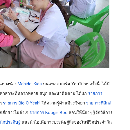
นทางช่อง 
Mahidol Kids
 บนแพลตฟอร์ม YouTube ครั้งนี้  ได้มี
้อหาสาระที่หลากหลาย สนุก และน่าติดตาม ได้แก่ 
รายการ 
ๆ 
รายการ Bio O Yeah!
 ให้ความรู้ด้านชีวะวิทยา 
รายการฟิสิกส์
กส์อย่างไม่จำเจ 
รายการ Boogie Boo
 สอนให้น้องๆ รู้จักวิธีการ
นักประดิษฐ์
 แนะนำไอเดียการประดิษฐ์สิ่งของในชีวิตประจำวัน