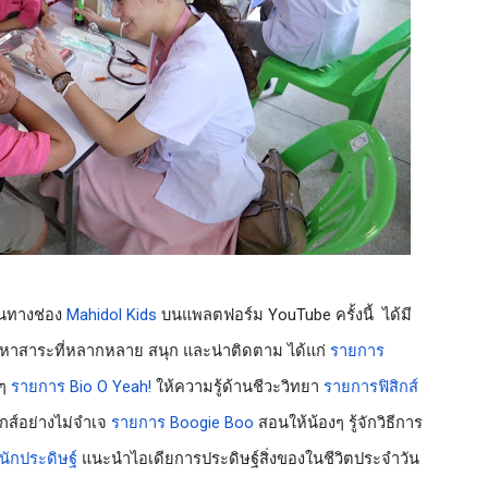
นทางช่อง 
Mahidol Kids
 บนแพลตฟอร์ม YouTube ครั้งนี้  ได้มี
้อหาสาระที่หลากหลาย สนุก และน่าติดตาม ได้แก่ 
รายการ 
ๆ 
รายการ Bio O Yeah!
 ให้ความรู้ด้านชีวะวิทยา 
รายการฟิสิกส์
กส์อย่างไม่จำเจ 
รายการ Boogie Boo
 สอนให้น้องๆ รู้จักวิธีการ
นักประดิษฐ์
 แนะนำไอเดียการประดิษฐ์สิ่งของในชีวิตประจำวัน