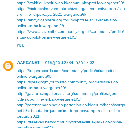
https://wakhidulkhoiri.web.id/community/profile/warganet99/
https://historicalmovementarchive.org/community/profile/situ
s-online-terpercaya-2021-warganet99/
https://encyclosphere.org/forums/profile/situs-agen-slot-
online-terbaik-warganet99
https://www.activeinthecommunity.org.uk/community/profile/
situs-judi-slot-online-warganet99/
ตอบ
WARGANET
9 กรกฎาคม 2564 เวลา 18:02
https://trojanrecords.com/community/profile/situs-judi-slot-
online-warganet99/
https://speakingmytruth.info/community/profile/situs-slot-
online-terbaru-warganet99/
http://gavraracing.altervista.org/community/profile/agen-
judi-slot-online-terbaik-warganet99/
http://perencanaan.setjen.pertanian.go.id/forum/baca/warga
net99-situs-daftar-judi-online-terpercaya-agen-slot-online-
terbaik-2021
https://freelives.net/community/profile/situs-judi-slot-online-
terbaik-warganet99/