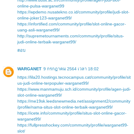
online-pulsa-warganet99
https://wpdemo.nusatekno.co.id/community/profile/judi-slot-
online-joker123-warganet99/
https://infortified.com/community/profile/slot-online-gacor-
uang-asli-warganet99/
http://supremetournaments.com/community/profile/situs-
judi-online-terbaik-warganet99/
ตอบ
WARGANET
9 กรกฎาคม 2564 เวลา 18:02
https://lila20.hostings.tecnocampus.cat/community/profile/sit
us-judi-online-terpopuler-warganet99/
https://www.manmamuju.sch.id/community/profile/agen-judi-
slot-online-warganet99/
https://me19sk.leedsnewmedia.net/assignment2/community
/profile/nama-situs-slot-online-terbaik-warganet99/
https://icete.info/community/profile/situs-slot-online-gacor-
warganet99/
https://fullpresshockey.com/community/profile/warganet99-
slot/