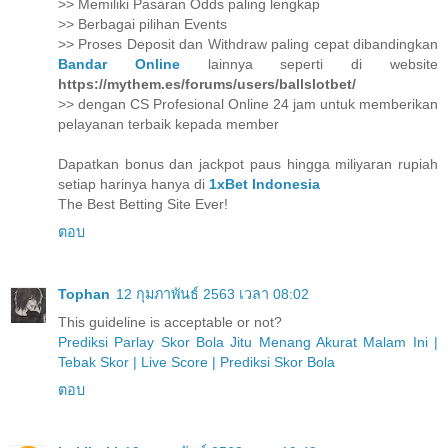
>> Memiliki Pasaran Odds paling lengkap
>> Berbagai pilihan Events
>> Proses Deposit dan Withdraw paling cepat dibandingkan
Bandar Online
lainnya seperti di website
https://mythem.es/forums/users/ballslotbet/
>> dengan CS Profesional Online 24 jam untuk memberikan
pelayanan terbaik kepada member
Dapatkan bonus dan jackpot paus hingga miliyaran rupiah
setiap harinya hanya di
1xBet Indonesia
The Best Betting Site Ever!
ตอบ
Tophan
12 กุมภาพันธ์ 2563 เวลา 08:02
This guideline is acceptable or not?
Prediksi Parlay Skor Bola Jitu Menang Akurat Malam Ini |
Tebak Skor | Live Score | Prediksi Skor Bola
ตอบ