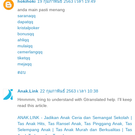
hokihoki
19 กุมภาพันธ์ 2563 เวลา 19:49
anda main pasti menang
saranaqq
dapatqq
kristalpoker
bonusqq
ahliqq
mulaiqq
cemerlangqq
tiketqq
mejaqq
ตอบ
Anak.Link
22 กุมภาพันธ์ 2563 เวลา 10:38
Hmmmm, tring to understand with Gtranslated help. I'll keep
read this article.
ANAK.LINK - Jadikan Anak Ceria dan Semangat Sekolah |
Tas Anak Hits, Tas Ransel Anak, Tas Pinggang Anak, Tas
Selempang Anak | Tas Anak Murah dan Berkualitas | Tas