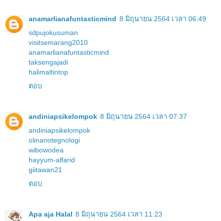
anamarlianafuntasticmind
8 มิถุนายน 2564 เวลา 06:49
sdpujokusuman
visitsemarang2010
anamarlianafuntasticmind
taksengajadi
halimaltintop
ตอบ
andiniapsikelompok
8 มิถุนายน 2564 เวลา 07:37
andiniapsikelompok
olinanotegnologi
wibowodea
hayyum-alfarid
giitawan21
ตอบ
Apa aja Halal
8 มิถุนายน 2564 เวลา 11:23