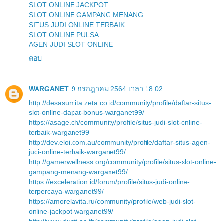
SLOT ONLINE JACKPOT
SLOT ONLINE GAMPANG MENANG
SITUS JUDI ONLINE TERBAIK
SLOT ONLINE PULSA
AGEN JUDI SLOT ONLINE
ตอบ
WARGANET
9 กรกฎาคม 2564 เวลา 18:02
http://desasumita.zeta.co.id/community/profile/daftar-situs-
slot-online-dapat-bonus-warganet99/
https://asage.ch/community/profile/situs-judi-slot-online-
terbaik-warganet99
http://dev.eloi.com.au/community/profile/daftar-situs-agen-
judi-online-terbaik-warganet99/
http://gamerwellness.org/community/profile/situs-slot-online-
gampang-menang-warganet99/
https://exceleration.id/forum/profile/situs-judi-online-
terpercaya-warganet99/
https://amorelavita.ru/community/profile/web-judi-slot-
online-jackpot-warganet99/
http://www.dusit.ac.th/community/profile/agen-judi-slot-