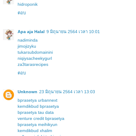
hidroponik
ตอบ
Apa aja Halal
9 มิถุนายน 2564 เวลา 10:01
nadiminda
jimojizyku
tukarsubdomainini
niqiysacheekygurl
za3tarasrecipes
ตอบ
Unknown
23 มิถุนายน 2564 เวลา 13:03
bprasetya urbannext
kemdikbud bprasetya
bprasetya tau data
venture credit bprasetya
bprasetya meihikyun
kemdikbud xhalim