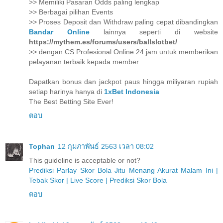
>> Memiliki Pasaran Odds paling lengkap
>> Berbagai pilihan Events
>> Proses Deposit dan Withdraw paling cepat dibandingkan
Bandar Online
lainnya seperti di website
https://mythem.es/forums/users/ballslotbet/
>> dengan CS Profesional Online 24 jam untuk memberikan
pelayanan terbaik kepada member
Dapatkan bonus dan jackpot paus hingga miliyaran rupiah
setiap harinya hanya di
1xBet Indonesia
The Best Betting Site Ever!
ตอบ
Tophan
12 กุมภาพันธ์ 2563 เวลา 08:02
This guideline is acceptable or not?
Prediksi Parlay Skor Bola Jitu Menang Akurat Malam Ini |
Tebak Skor | Live Score | Prediksi Skor Bola
ตอบ