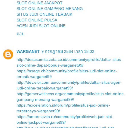
SLOT ONLINE JACKPOT
SLOT ONLINE GAMPANG MENANG
SITUS JUDI ONLINE TERBAIK
SLOT ONLINE PULSA
AGEN JUDI SLOT ONLINE
ตอบ
WARGANET
9 กรกฎาคม 2564 เวลา 18:02
http://desasumita.zeta.co.id/community/profile/daftar-situs-
slot-online-dapat-bonus-warganet99/
https://asage.ch/community/profile/situs-judi-slot-online-
terbaik-warganet99
http://dev.eloi.com.au/community/profile/daftar-situs-agen-
judi-online-terbaik-warganet99/
http://gamerwellness.org/community/profile/situs-slot-online-
gampang-menang-warganet99/
https://exceleration.id/forum/profile/situs-judi-online-
terpercaya-warganet99/
https://amorelavita.ru/community/profile/web-judi-slot-
online-jackpot-warganet99/
http://www.dusit.ac.th/community/profile/agen-judi-slot-