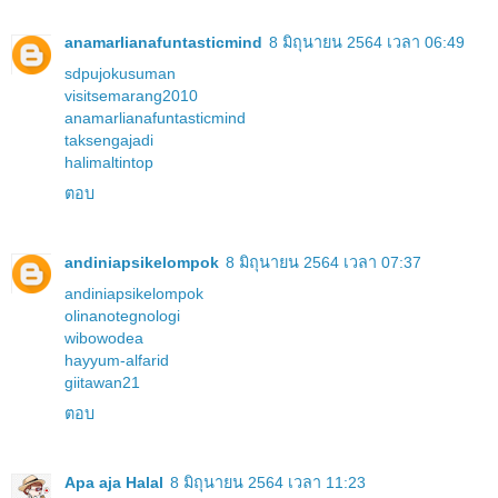
anamarlianafuntasticmind
8 มิถุนายน 2564 เวลา 06:49
sdpujokusuman
visitsemarang2010
anamarlianafuntasticmind
taksengajadi
halimaltintop
ตอบ
andiniapsikelompok
8 มิถุนายน 2564 เวลา 07:37
andiniapsikelompok
olinanotegnologi
wibowodea
hayyum-alfarid
giitawan21
ตอบ
Apa aja Halal
8 มิถุนายน 2564 เวลา 11:23