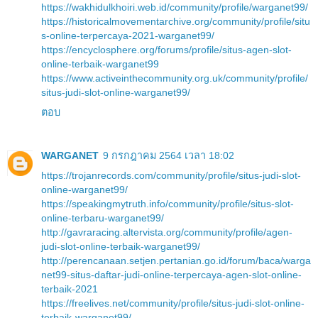
https://wakhidulkhoiri.web.id/community/profile/warganet99/
https://historicalmovementarchive.org/community/profile/situ
s-online-terpercaya-2021-warganet99/
https://encyclosphere.org/forums/profile/situs-agen-slot-
online-terbaik-warganet99
https://www.activeinthecommunity.org.uk/community/profile/
situs-judi-slot-online-warganet99/
ตอบ
WARGANET
9 กรกฎาคม 2564 เวลา 18:02
https://trojanrecords.com/community/profile/situs-judi-slot-
online-warganet99/
https://speakingmytruth.info/community/profile/situs-slot-
online-terbaru-warganet99/
http://gavraracing.altervista.org/community/profile/agen-
judi-slot-online-terbaik-warganet99/
http://perencanaan.setjen.pertanian.go.id/forum/baca/warga
net99-situs-daftar-judi-online-terpercaya-agen-slot-online-
terbaik-2021
https://freelives.net/community/profile/situs-judi-slot-online-
terbaik-warganet99/