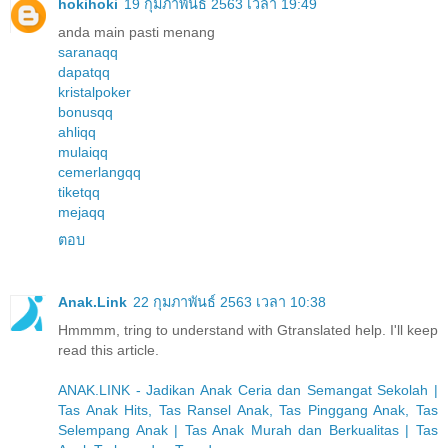
hokihoki
19 กุมภาพันธ์ 2563 เวลา 19:49
anda main pasti menang
saranaqq
dapatqq
kristalpoker
bonusqq
ahliqq
mulaiqq
cemerlangqq
tiketqq
mejaqq
ตอบ
Anak.Link
22 กุมภาพันธ์ 2563 เวลา 10:38
Hmmmm, tring to understand with Gtranslated help. I'll keep
read this article.
ANAK.LINK - Jadikan Anak Ceria dan Semangat Sekolah |
Tas Anak Hits, Tas Ransel Anak, Tas Pinggang Anak, Tas
Selempang Anak | Tas Anak Murah dan Berkualitas | Tas