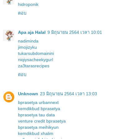
hidroponik
ตอบ
Apa aja Halal
9 มิถุนายน 2564 เวลา 10:01
nadiminda
jimojizyku
tukarsubdomainini
niqiysacheekygurl
za3tarasrecipes
ตอบ
Unknown
23 มิถุนายน 2564 เวลา 13:03
bprasetya urbannext
kemdikbud bprasetya
bprasetya tau data
venture credit bprasetya
bprasetya meihikyun
kemdikbud xhalim