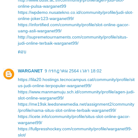
online-pulsa-warganet99
https://wpdemo.nusatekno.co.id/community/profile/judi-slot-
online-joker123-warganet99/
https://infortified.com/community/profile/slot-online-gacor-
uang-asli-warganet99/
http://supremetournaments.com/community/profile/situs-
judi-online-terbaik-warganet99/
ตอบ
WARGANET
9 กรกฎาคม 2564 เวลา 18:02
https://lila20.hostings.tecnocampus.cat/community/profile/sit
us-judi-online-terpopuler-warganet99/
https://www.manmamuju.sch.id/community/profile/agen-judi-
slot-online-warganet99/
https://me19sk.leedsnewmedia.net/assignment2/community
/profile/nama-situs-slot-online-terbaik-warganet99/
https://icete.info/community/profile/situs-slot-online-gacor-
warganet99/
https://fullpresshockey.com/community/profile/warganet99-
slot/