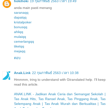
hokihoki
19 กุมภาพันธ์ 2563 เวลา 19:49
anda main pasti menang
saranaqq
dapatqq
kristalpoker
bonusqq
ahliqq
mulaiqq
cemerlangqq
tiketqq
mejaqq
ตอบ
Anak.Link
22 กุมภาพันธ์ 2563 เวลา 10:38
Hmmmm, tring to understand with Gtranslated help. I'll keep
read this article.
ANAK.LINK - Jadikan Anak Ceria dan Semangat Sekolah |
Tas Anak Hits, Tas Ransel Anak, Tas Pinggang Anak, Tas
Selempang Anak | Tas Anak Murah dan Berkualitas | Tas