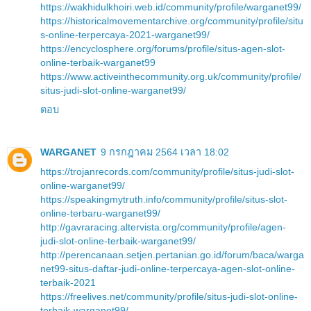
https://wakhidulkhoiri.web.id/community/profile/warganet99/
https://historicalmovementarchive.org/community/profile/situ
s-online-terpercaya-2021-warganet99/
https://encyclosphere.org/forums/profile/situs-agen-slot-
online-terbaik-warganet99
https://www.activeinthecommunity.org.uk/community/profile/
situs-judi-slot-online-warganet99/
ตอบ
WARGANET
9 กรกฎาคม 2564 เวลา 18:02
https://trojanrecords.com/community/profile/situs-judi-slot-
online-warganet99/
https://speakingmytruth.info/community/profile/situs-slot-
online-terbaru-warganet99/
http://gavraracing.altervista.org/community/profile/agen-
judi-slot-online-terbaik-warganet99/
http://perencanaan.setjen.pertanian.go.id/forum/baca/warga
net99-situs-daftar-judi-online-terpercaya-agen-slot-online-
terbaik-2021
https://freelives.net/community/profile/situs-judi-slot-online-
terbaik-warganet99/