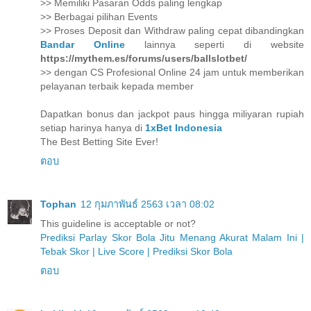
>> Memiliki Pasaran Odds paling lengkap
>> Berbagai pilihan Events
>> Proses Deposit dan Withdraw paling cepat dibandingkan
Bandar Online
lainnya seperti di website
https://mythem.es/forums/users/ballslotbet/
>> dengan CS Profesional Online 24 jam untuk memberikan
pelayanan terbaik kepada member
Dapatkan bonus dan jackpot paus hingga miliyaran rupiah
setiap harinya hanya di
1xBet Indonesia
The Best Betting Site Ever!
ตอบ
Tophan
12 กุมภาพันธ์ 2563 เวลา 08:02
This guideline is acceptable or not?
Prediksi Parlay Skor Bola Jitu Menang Akurat Malam Ini |
Tebak Skor | Live Score | Prediksi Skor Bola
ตอบ