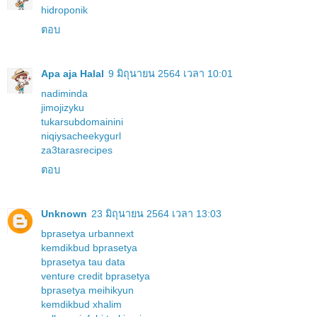
hidroponik
ตอบ
Apa aja Halal
9 มิถุนายน 2564 เวลา 10:01
nadiminda
jimojizyku
tukarsubdomainini
niqiysacheekygurl
za3tarasrecipes
ตอบ
Unknown
23 มิถุนายน 2564 เวลา 13:03
bprasetya urbannext
kemdikbud bprasetya
bprasetya tau data
venture credit bprasetya
bprasetya meihikyun
kemdikbud xhalim