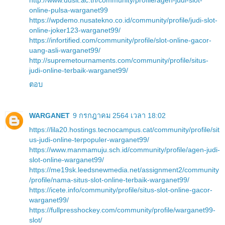
online-pulsa-warganet99
https://wpdemo.nusatekno.co.id/community/profile/judi-slot-
online-joker123-warganet99/
https://infortified.com/community/profile/slot-online-gacor-
uang-asli-warganet99/
http://supremetournaments.com/community/profile/situs-
judi-online-terbaik-warganet99/
ตอบ
WARGANET
9 กรกฎาคม 2564 เวลา 18:02
https://lila20.hostings.tecnocampus.cat/community/profile/sit
us-judi-online-terpopuler-warganet99/
https://www.manmamuju.sch.id/community/profile/agen-judi-
slot-online-warganet99/
https://me19sk.leedsnewmedia.net/assignment2/community
/profile/nama-situs-slot-online-terbaik-warganet99/
https://icete.info/community/profile/situs-slot-online-gacor-
warganet99/
https://fullpresshockey.com/community/profile/warganet99-
slot/