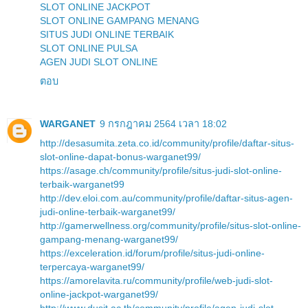
SLOT ONLINE JACKPOT
SLOT ONLINE GAMPANG MENANG
SITUS JUDI ONLINE TERBAIK
SLOT ONLINE PULSA
AGEN JUDI SLOT ONLINE
ตอบ
WARGANET
9 กรกฎาคม 2564 เวลา 18:02
http://desasumita.zeta.co.id/community/profile/daftar-situs-
slot-online-dapat-bonus-warganet99/
https://asage.ch/community/profile/situs-judi-slot-online-
terbaik-warganet99
http://dev.eloi.com.au/community/profile/daftar-situs-agen-
judi-online-terbaik-warganet99/
http://gamerwellness.org/community/profile/situs-slot-online-
gampang-menang-warganet99/
https://exceleration.id/forum/profile/situs-judi-online-
terpercaya-warganet99/
https://amorelavita.ru/community/profile/web-judi-slot-
online-jackpot-warganet99/
http://www.dusit.ac.th/community/profile/agen-judi-slot-