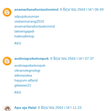
anamarlianafuntasticmind
8 มิถุนายน 2564 เวลา 06:49
sdpujokusuman
visitsemarang2010
anamarlianafuntasticmind
taksengajadi
halimaltintop
ตอบ
andiniapsikelompok
8 มิถุนายน 2564 เวลา 07:37
andiniapsikelompok
olinanotegnologi
wibowodea
hayyum-alfarid
giitawan21
ตอบ
Apa aja Halal
8 มิถุนายน 2564 เวลา 11:23