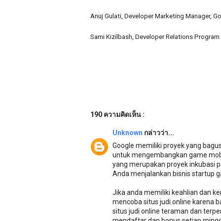
Anuj Gulati, Developer Marketing Manager, G
Sami Kizilbash, Developer Relations Progra
190 ความคิดเห็น :
Unknown
กล่าวว่า...
Google memiliki proyek yang bag
untuk mengembangkan game mobile 
yang merupakan proyek inkubasi 
Anda menjalankan bisnis startup ga
Jika anda memiliki keahlian dan
mencoba situs judi online karena
situs judi online teraman dan ter
mendaftar dan bonus setiap mingg