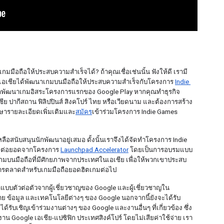
มมือถือให้ประสบความสำเร็จได้? ถ้าคุณเชื่อเช่นนั้น ฟังให้ดี เรามี
นเอเชียได้พัฒนาเกมบนมือถือให้ประสบความสำเร็จกับโครงการ 
Indie 
นักพัฒนาเกมอิสระโครงการแรกของ Google Play หากคุณทำธุรกิจ
ีย ปากีสถาน ฟิลิปปินส์ สิงคโปร์ ไทย หรือเวียดนาม และต้องการสร้าง
ษารายละเอียดเพิ่มเติมและ
สมัคร
เข้าร่วมโครงการ Indie Games 
อสนับสนุนนักพัฒนาอยู่เสมอ ดั้งนั้นเราจึงได้จัดทำโครงการ Indie 
ที่ต่อยอดจากโครงการ 
Launchpad Accelerator
 โดยเป็นการอบรมแบบ
าเกมบนมือถือที่มีศักยภาพจากประเทศในเอเชีย เพื่อให้พวกเขาประสบ
การตลาดสำหรับเกมมือถือยอดฮิตเกมต่อไป
ำแบบตัวต่อตัวจากผู้เชี่ยวชาญของ Google และผู้เชี่ยวชาญใน
่าย ข้อมูล และเทคโนโลยีต่างๆ ของ Google นอกจากนี้ยังจะได้รับ
้รับเชิญเข้าร่วมงานต่างๆ ของ Google และงานอื่นๆ ที่เกี่ยวข้อง ซึ่ง
งาน Google เอเชีย-แปซิฟิก ประเทศสิงค์โปร์ โดยไม่เสียค่าใช้จ่าย เรา