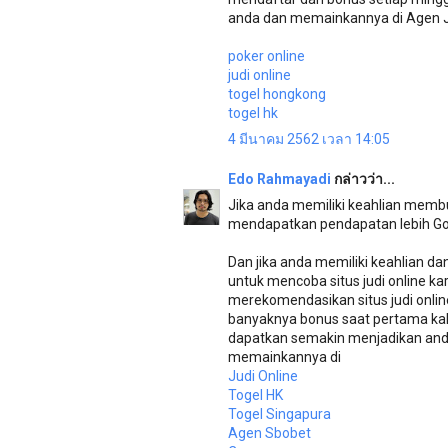
anda dan memainkannya di Agen Ju
poker online
judi online
togel hongkong
togel hk
4 มีนาคม 2562 เวลา 14:05
Edo Rahmayadi
กล่าวว่า...
Jika anda memiliki keahlian membu
mendapatkan pendapatan lebih Goo
Dan jika anda memiliki keahlian 
untuk mencoba situs judi online k
merekomendasikan situs judi onlin
banyaknya bonus saat pertama kal
dapatkan semakin menjadikan anda
memainkannya di
Judi Online
Togel HK
Togel Singapura
Agen Sbobet