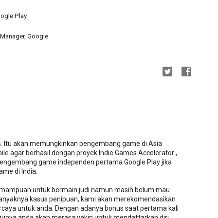
oogle Play
m Manager, Google
us. Itu akan memungkinkan pengembang game di Asia
agar berhasil dengan proyek Indie Games Accelerator ,
pengembang game independen pertama Google Play jika
me di India.
 kemampuan untuk bermain judi namun masih belum mau
 banyaknya kasus penipuan, kami akan merekomendasikan
percaya untuk anda. Dengan adanya bonus saat pertama kali
unya anda akan merasa yakin untuk mendaftarkan diri