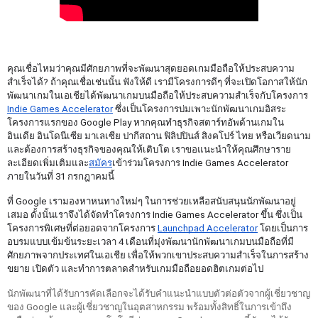
คุณเชื่อไหมว่าคุณมีศักยภาพที่จะพัฒนาสุดยอดเกมมือถือให้ประสบความ
สำเร็จได้? ถ้าคุณเชื่อเช่นนั้น ฟังให้ดี เรามีโครงการดีๆ ที่จะเปิดโอกาสให้นัก
พัฒนาเกมในเอเชียได้พัฒนาเกมบนมือถือให้ประสบความสำเร็จกับโครงการ 
Indie Games Accelerator
 ซึ่งเป็นโครงการบ่มเพาะนักพัฒนาเกมอิสระ
โครงการแรกของ Google Play หากคุณทำธุรกิจสตาร์ทอัพด้านเกมใน
อินเดีย อินโดนีเซีย มาเลเซีย ปากีสถาน ฟิลิปปินส์ สิงคโปร์ ไทย หรือเวียดนาม 
และต้องการสร้างธุรกิจของคุณให้เติบโต เราขอแนะนำให้คุณศึกษาราย
ละเอียดเพิ่มเติมและ
สมัคร
เข้าร่วมโครงการ Indie Games Accelerator 
ภายในวันที่ 31 กรกฎาคมนี้
ที่ Google เรามองหาหนทางใหม่ๆ ในการช่วยเหลือสนับสนุนนักพัฒนาอยู่
เสมอ ดั้งนั้นเราจึงได้จัดทำโครงการ Indie Games Accelerator ขึ้น ซึ่งเป็น
โครงการพิเศษที่ต่อยอดจากโครงการ 
Launchpad Accelerator
 โดยเป็นการ
อบรมแบบเข้มข้นระยะเวลา 4 เดือนที่มุ่งพัฒนานักพัฒนาเกมบนมือถือที่มี
ศักยภาพจากประเทศในเอเชีย เพื่อให้พวกเขาประสบความสำเร็จในการสร้าง 
ขยาย เปิดตัว และทำการตลาดสำหรับเกมมือถือยอดฮิตเกมต่อไป
นักพัฒนาที่ได้รับการคัดเลือกจะได้รับคำแนะนำแบบตัวต่อตัวจากผู้เชี่ยวชาญ
ของ Google และผู้เชี่ยวชาญในอุตสาหกรรม พร้อมทั้งสิทธิ์ในการเข้าถึง