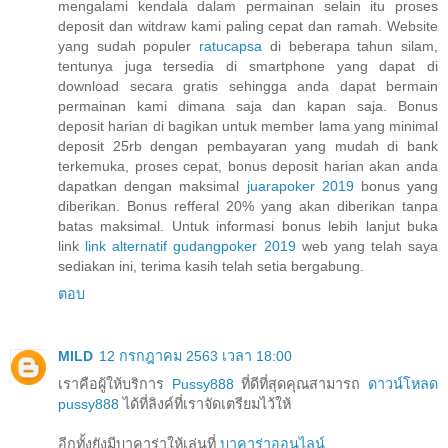
mengalami kendala dalam permainan selain itu proses
deposit dan witdraw kami paling cepat dan ramah. Website
yang sudah populer
ratucapsa
di beberapa tahun silam,
tentunya juga tersedia di smartphone yang dapat di
download secara gratis sehingga anda dapat bermain
permainan kami dimana saja dan kapan saja. Bonus
deposit harian di bagikan untuk member lama yang minimal
deposit 25rb dengan pembayaran yang mudah di bank
terkemuka, proses cepat, bonus deposit harian akan anda
dapatkan dengan maksimal
juarapoker 2019
bonus yang
diberikan. Bonus refferal 20% yang akan diberikan tanpa
batas maksimal. Untuk informasi bonus lebih lanjut buka
link
link alternatif gudangpoker 2019
web yang telah saya
sediakan ini, terima kasih telah setia bergabung.
ตอบ
MILD
12 กรกฎาคม 2563 เวลา 18:00
เราคือผู้ให้บริการ
Pussy888
ที่ดีที่สุดคุณสามารถ
ดาวน์โหลด
pussy888
ได้ที่ลิงค์ที่เราจัดเตรียมไว้ให้
อีกทั้งยังมีบาคาร่าให้เล่นที่
บาคาร่าออนไลน์