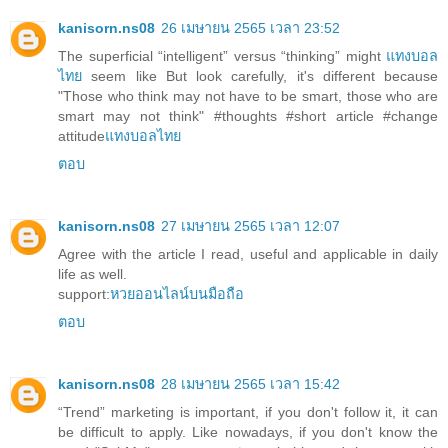
kanisorn.ns08
26 เมษายน 2565 เวลา 23:52
The superficial “intelligent” versus “thinking” might
แทงบอล
ไทย
seem like But look carefully, it's different because
"Those who think may not have to be smart, those who are
smart may not think" #thoughts #short article #change
attitude
แทงบอลไทย
ตอบ
kanisorn.ns08
27 เมษายน 2565 เวลา 12:07
Agree with the article I read, useful and applicable in daily
life as well.
support:
หวยออนไลน์บนมือถือ
ตอบ
kanisorn.ns08
28 เมษายน 2565 เวลา 15:42
“Trend” marketing is important, if you don't follow it, it can
be difficult to apply. Like nowadays, if you don't know the