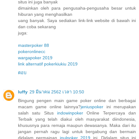
situs ini juga banyak
dimainkan oleh para pengusaha-pengusaha besar untuk
hiburan yang menghasilkan
uang banyak. Saya sediakan link-link website di bawah ini
dan coba sekarang
juga:
masterpoker 88
pokeronlinecc
wargapoker 2019
link alternatif pokerkiukiu 2019
ตอบ
luffy
29 มีนาคม 2562 เวลา 10:50
Bingung pengen main game poker online dan berbagai
macam game online lainnya?
jeniuspoker
ini merupakan
salah satu Situs
indowinpoker
Online Terpercaya dan
Terbaik yang telah diakui oleh masyarakat diindonesia,
khususnya para remaja maupun dewasanya. Maka dari itu
jangan pernah ragu lagi untuk bergabung dan bermain
didalam permainan
inulpoker 2019
ini. Didalam situs ini