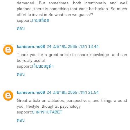
damaged. But sometimes, both intentionally and well
planned, there is something that can't be broken. So much
effort to invest in So what can we guess!?
support:
เกมสล็อต
ตอบ
kanisorn.ns08
24 เมษายน 2565 เวลา 13:44
Thank you for a great article to share knowledge. and can
be really useful
support:
เว็บบอลยูฟ่า
ตอบ
kanisorn.ns08
24 เมษายน 2565 เวลา 21:54
Great article on attitudes, perspectives, and things around
you. lifestyle, thoughts, psychology
support:
บาคาร่าUFABET
ตอบ