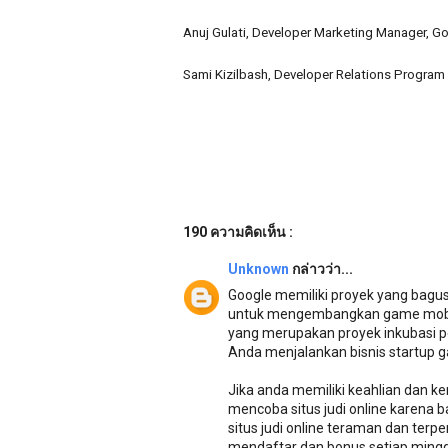
Anuj Gulati, Developer Marketing Manager, G
Sami Kizilbash, Developer Relations Progra
190 ความคิดเห็น :
Unknown
กล่าวว่า...
Google memiliki proyek yang bag
untuk mengembangkan game mobile 
yang merupakan proyek inkubasi 
Anda menjalankan bisnis startup ga
Jika anda memiliki keahlian dan
mencoba situs judi online karena
situs judi online teraman dan ter
mendaftar dan bonus setiap mingg