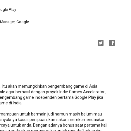
oogle Play
m Manager, Google
us. Itu akan memungkinkan pengembang game di Asia
agar berhasil dengan proyek Indie Games Accelerator ,
pengembang game independen pertama Google Play jika
me di India.
 kemampuan untuk bermain judi namun masih belum mau
 banyaknya kasus penipuan, kami akan merekomendasikan
percaya untuk anda. Dengan adanya bonus saat pertama kali
unya anda akan merasa yakin untuk mendaftarkan diri