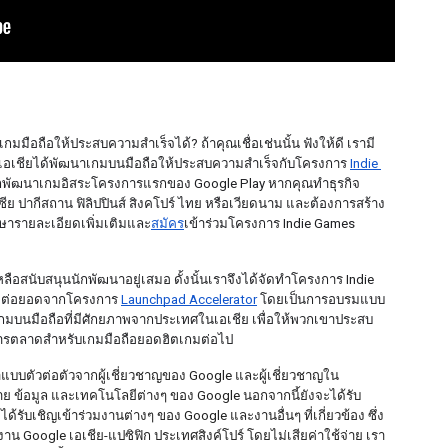
มมือถือให้ประสบความสำเร็จได้? ถ้าคุณเชื่อเช่นนั้น ฟังให้ดี เรามี
นเอเชียได้พัฒนาเกมบนมือถือให้ประสบความสำเร็จกับโครงการ 
Indie 
นักพัฒนาเกมอิสระโครงการแรกของ Google Play หากคุณทำธุรกิจ
ีย ปากีสถาน ฟิลิปปินส์ สิงคโปร์ ไทย หรือเวียดนาม และต้องการสร้าง
ษารายละเอียดเพิ่มเติมและ
สมัคร
เข้าร่วมโครงการ Indie Games 
อสนับสนุนนักพัฒนาอยู่เสมอ ดั้งนั้นเราจึงได้จัดทำโครงการ Indie 
ที่ต่อยอดจากโครงการ 
Launchpad Accelerator
 โดยเป็นการอบรมแบบ
าเกมบนมือถือที่มีศักยภาพจากประเทศในเอเชีย เพื่อให้พวกเขาประสบ
การตลาดสำหรับเกมมือถือยอดฮิตเกมต่อไป
ำแบบตัวต่อตัวจากผู้เชี่ยวชาญของ Google และผู้เชี่ยวชาญใน
่าย ข้อมูล และเทคโนโลยีต่างๆ ของ Google นอกจากนี้ยังจะได้รับ
้รับเชิญเข้าร่วมงานต่างๆ ของ Google และงานอื่นๆ ที่เกี่ยวข้อง ซึ่ง
งาน Google เอเชีย-แปซิฟิก ประเทศสิงค์โปร์ โดยไม่เสียค่าใช้จ่าย เรา