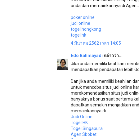
anda dan memainkannya di Agen Ju
poker online
judi online
togel hongkong
togel hk
4 มีนาคม 2562 เวลา 14:05
Edo Rahmayadi
กล่าวว่า...
Jika anda memiliki keahlian membu
mendapatkan pendapatan lebih Goo
Dan jika anda memiliki keahlian 
untuk mencoba situs judi online k
merekomendasikan situs judi onlin
banyaknya bonus saat pertama kal
dapatkan semakin menjadikan anda
memainkannya di
Judi Online
Togel HK
Togel Singapura
Agen Sbobet