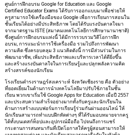
ศูนย์การฝึกอบรม Google for Education และ Google 
Certified Educator Exams ได้รับการออกแบบมาเพื่อช่วยให้
ครูสามารถใช้เครื่องมือของ Google เพื่อการเรียนการสอนใน
ชั้นเรียนได้อย่างมีประสิทธิภาพ โดยได้รับแรงบันดาลใจมา
จากมาตรฐาน ISTE (สมาคมเทคโนโลยีการศึกษานานาชาติ) 
ซึ่งศูนย์การฝึกอบรมเเห่งนี้ ได้มีการรวบรวมวิดีโอการฝึก
อบรม, การแนะนำการใช้เครื่องมือ รวมไปถึงการพัฒนา
ความคิด ซึ่งครอบคลุม 3 แนวคิดดังนี้ การมีส่วนร่วมในการ
พัฒนาอาชีพ, เพิ่มประสิทธิภาพและบริหารเวลาได้ดียิ่งขึ้น 
และสร้างแรงบันดาลใจในการเรียนรู้และปลุกพลังความคิด
สร้างสรรค์ของนักเรียน
โรงเรียนดำรงราษฎร์สงเคราะห์ จังหวัดเชียงราย คือ ตัวอย่าง
ที่ยอดเยี่ยมในด้านการนำเทคโนโลยีมาปรับใช้ภายในชั้น
เรียน พวกเขาเริ่มใช้ Google Apps for Education เมื่อปี 2557 
เเละประสบความสำเร็จอย่างมากทั้งกับครูเเละนักเรียนใน
ด้านการสร้างเเบบฟอร์มการเรียนรู้ร่วมกันผ่านออนไลน์ ให้
นักเรียนสามารถทำแบบฝึกหัดต่างๆ ที่ได้รับมอบหมายจากครู
ได้ทั้งบนเดสก์ท็อปเเละอุปกรณ์มือถือ ไปจนถึงการเเชร์
กระดานการสนทนากันที่เปิดโอกาสให้ครูผู้สอนสามารถให้
แบบทดสอบต่างๆ เเละนักเรียนสามารถหารือกันในหัวข้อ