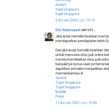
dominoqq
sbobet
togel singapore
togel singapura
5 มีนาคม 2562 เวลา 10:15
Edo Rahmayadi
กล่าวว่า...
Jika anda memiliki keahlian membu
mendapatkan pendapatan lebih Goo
Dan jika anda memiliki keahlian 
untuk mencoba situs judi online k
merekomendasikan situs judi onlin
banyaknya bonus saat pertama kal
dapatkan semakin menjadikan anda
memainkannya di
Sbobet
Togel Singapura
Togel Singapore
Bola88
Poker
11 มีนาคม 2562 เวลา 12:44