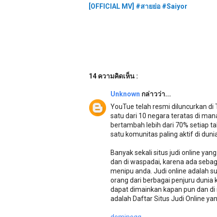
[OFFICIAL MV] #สายย่อ #Saiyor
14 ความคิดเห็น :
Unknown
กล่าวว่า...
YouTue telah resmi diluncurkan di 
satu dari 10 negara teratas di m
bertambah lebih dari 70% setiap t
satu komunitas paling aktif di dunia
Banyak sekali situs judi online yan
dan di waspadai, karena ada sebagia
menipu anda. Judi online adalah s
orang dari berbagai penjuru duni
dapat dimainkan kapan pun dan d
adalah Daftar Situs Judi Online yan