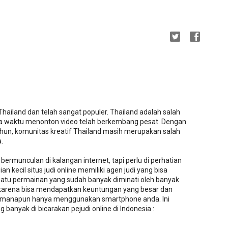
Thailand dan telah sangat populer. Thailand adalah salah
ana waktu menonton video telah berkembang pesat. Dengan
ahun, komunitas kreatif Thailand masih merupakan salah
.
g bermunculan di kalangan internet, tapi perlu di perhatian
n kecil situs judi online memiliki agen judi yang bisa
uatu permainan yang sudah banyak diminati oleh banyak
a karena bisa mendapatkan keuntungan yang besar dan
i manapun hanya menggunakan smartphone anda. Ini
g banyak di bicarakan pejudi online di Indonesia :