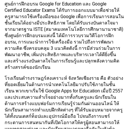
ศูนย์การฝึกอบรม Google for Education และ Google 
Certified Educator Exams ได้รับการออกแบบมาเพื่อช่วยให้
ครูสามารถใช้เครื่องมือของ Google เพื่อการเรียนการสอนใน
ชั้นเรียนได้อย่างมีประสิทธิภาพ โดยได้รับแรงบันดาลใจมา
จากมาตรฐาน ISTE (สมาคมเทคโนโลยีการศึกษานานาชาติ) 
ซึ่งศูนย์การฝึกอบรมเเห่งนี้ ได้มีการรวบรวมวิดีโอการฝึก
อบรม, การแนะนำการใช้เครื่องมือ รวมไปถึงการพัฒนา
ความคิด ซึ่งครอบคลุม 3 แนวคิดดังนี้ การมีส่วนร่วมในการ
พัฒนาอาชีพ, เพิ่มประสิทธิภาพและบริหารเวลาได้ดียิ่งขึ้น 
และสร้างแรงบันดาลใจในการเรียนรู้และปลุกพลังความคิด
สร้างสรรค์ของนักเรียน
โรงเรียนดำรงราษฎร์สงเคราะห์ จังหวัดเชียงราย คือ ตัวอย่าง
ที่ยอดเยี่ยมในด้านการนำเทคโนโลยีมาปรับใช้ภายในชั้น
เรียน พวกเขาเริ่มใช้ Google Apps for Education เมื่อปี 2557 
เเละประสบความสำเร็จอย่างมากทั้งกับครูเเละนักเรียนใน
ด้านการสร้างเเบบฟอร์มการเรียนรู้ร่วมกันผ่านออนไลน์ ให้
นักเรียนสามารถทำแบบฝึกหัดต่างๆ ที่ได้รับมอบหมายจากครู
ได้ทั้งบนเดสก์ท็อปเเละอุปกรณ์มือถือ ไปจนถึงการเเชร์
กระดานการสนทนากันที่เปิดโอกาสให้ครูผู้สอนสามารถให้
แบบทดสอบต่างๆ เเละนักเรียนสามารถหารือกันในหัวข้อ