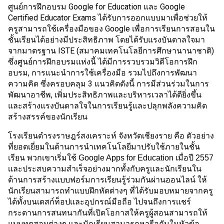
ศูนย์การฝึกอบรม Google for Education และ Google 
Certified Educator Exams ได้รับการออกแบบมาเพื่อช่วยให้
ครูสามารถใช้เครื่องมือของ Google เพื่อการเรียนการสอนใน
ชั้นเรียนได้อย่างมีประสิทธิภาพ โดยได้รับแรงบันดาลใจมา
จากมาตรฐาน ISTE (สมาคมเทคโนโลยีการศึกษานานาชาติ) 
ซึ่งศูนย์การฝึกอบรมเเห่งนี้ ได้มีการรวบรวมวิดีโอการฝึก
อบรม, การแนะนำการใช้เครื่องมือ รวมไปถึงการพัฒนา
ความคิด ซึ่งครอบคลุม 3 แนวคิดดังนี้ การมีส่วนร่วมในการ
พัฒนาอาชีพ, เพิ่มประสิทธิภาพและบริหารเวลาได้ดียิ่งขึ้น 
และสร้างแรงบันดาลใจในการเรียนรู้และปลุกพลังความคิด
สร้างสรรค์ของนักเรียน
โรงเรียนดำรงราษฎร์สงเคราะห์ จังหวัดเชียงราย คือ ตัวอย่าง
ที่ยอดเยี่ยมในด้านการนำเทคโนโลยีมาปรับใช้ภายในชั้น
เรียน พวกเขาเริ่มใช้ Google Apps for Education เมื่อปี 2557 
เเละประสบความสำเร็จอย่างมากทั้งกับครูเเละนักเรียนใน
ด้านการสร้างเเบบฟอร์มการเรียนรู้ร่วมกันผ่านออนไลน์ ให้
นักเรียนสามารถทำแบบฝึกหัดต่างๆ ที่ได้รับมอบหมายจากครู
ได้ทั้งบนเดสก์ท็อปเเละอุปกรณ์มือถือ ไปจนถึงการเเชร์
กระดานการสนทนากันที่เปิดโอกาสให้ครูผู้สอนสามารถให้
แบบทดสอบต่างๆ เเละนักเรียนสามารถหารือกันในหัวข้อ