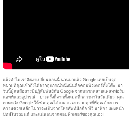
แล้วทำไมเราถึงมาเปลี่ยนตอนนี้ นานมาแล้ว Google เคยเป็นจุด
หมายที่คุณเข้าถึงได้จากอุปกรณ์หนึ่งนั่นคือคอมพิวเตอร์ตั้งโต๊ะ  มา
วันนี้ผู้คนสื่อสารมีปฏิสัมพันธ์กับ Google จากหลากหลายแพลทฟอร์ม 
แอพพ์และอุปกรณ์—บางครั้งก็จากทั้งหมดที่กล่าวมาในวันเดียว  คุณ
คาดหวัง Google ให้ช่วยคุณได้ตลอดเวลาจากทุกที่ที่คุณต้องการ
ความช่วยเหลือ ไม่ว่าจะเป็นจากโทรศัพท์มือถือ ทีวี นาฬิกา แผงหน้า
ปัทม์ในรถยนต์ และแน่นอนจากคอมพิวเตอร์ของคุณเอง!