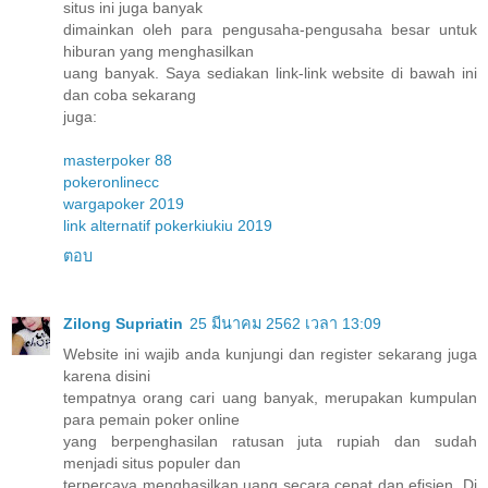
situs ini juga banyak
dimainkan oleh para pengusaha-pengusaha besar untuk
hiburan yang menghasilkan
uang banyak. Saya sediakan link-link website di bawah ini
dan coba sekarang
juga:
masterpoker 88
pokeronlinecc
wargapoker 2019
link alternatif pokerkiukiu 2019
ตอบ
Zilong Supriatin
25 มีนาคม 2562 เวลา 13:09
Website ini wajib anda kunjungi dan register sekarang juga
karena disini
tempatnya orang cari uang banyak, merupakan kumpulan
para pemain poker online
yang berpenghasilan ratusan juta rupiah dan sudah
menjadi situs populer dan
terpercaya menghasilkan uang secara cepat dan efisien. Di